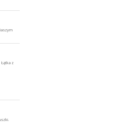
 Naszym
 Łątka z
szki.