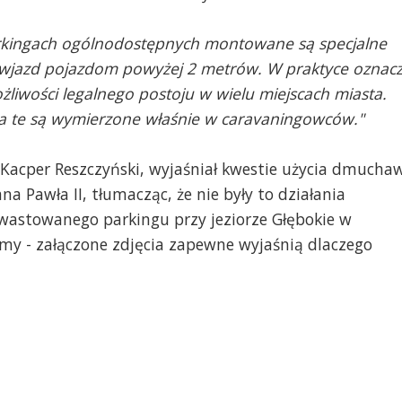
rkingach ogólnodostępnych montowane są specjalne
e wjazd pojazdom powyżej 2 metrów. W praktyce oznac
liwości legalnego postoju w wielu miejscach miasta.
nia te są wymierzone właśnie w caravaningowców."
 Kacper Reszczyński, wyjaśniał kwestie użycia dmucha
 Pawła II, tłumacząc, że nie były to działania
wastowanego parkingu przy jeziorze Głębokie w
imy - załączone zdjęcia zapewne wyjaśnią dlaczego