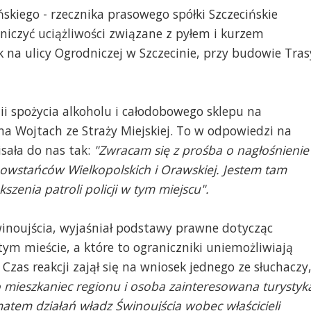
ńskiego - rzecznika prasowego spółki Szczecińskie
aniczyć uciążliwości związane z pyłem i kurzem
na ulicy Ogrodniczej w Szczecinie, przy budowie Tras
ii spożycia alkoholu i całodobowego sklepu na
a Wojtach ze Straży Miejskiej. To w odpowiedzi na
sała do nas tak:
"Zwracam się z prośba o nagłośnienie
 Powstańców Wielkopolskich i Orawskiej. Jestem tam
kszenia patroli policji w tym miejscu".
winoujścia, wyjaśniał podstawy prawne dotycząc
m mieście, a które to ograniczniki uniemożliwiają
zas reakcji zajął się na wniosek jednego ze słuchaczy
 mieszkaniec regionu i osoba zainteresowana turystyk
atem działań władz Świnoujścia wobec właścicieli