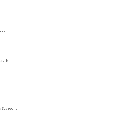
ania
tarych
ta Szczecina