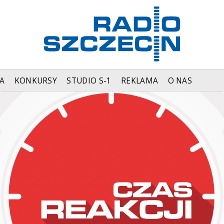
A
KONKURSY
STUDIO S-1
REKLAMA
O NAS