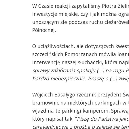
W Czasie reakcji zapytaliśmy Piotra Zieli
Inwestycje miejskie, czy i jak można ogr
unoszącym się podczas ruchu ciężarówek 
Północnej.
O uciążliwościach, ale dotyczących kwest
szczecińskich Pomorzanach mówiła Joann
interwencję naszej słuchaczki, która napi
sprawy zakłócania spokoju (...) na rogu
bardzo niebezpiecznie. Proszę o (...) zwię
Wojciech Basałygo rzecznik prezydent Ś
bramownic na niektórych parkingach w ty
wjazd na te parkingi kamperom. Sprawą C
który napisał tak: "
Piszę do Państwa jako
caravaningową z prośbą o zajęcie się tem