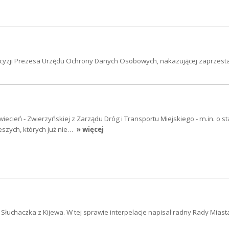
 decyzji Prezesa Urzędu Ochrony Danych Osobowych, nakazującej zaprzest
iecień - Zwierzyńskiej z Zarządu Dróg i Transportu Miejskiego - m.in. o s
eszych, których już nie…
» więcej
a Słuchaczka z Kijewa. W tej sprawie interpelacje napisał radny Rady Mias