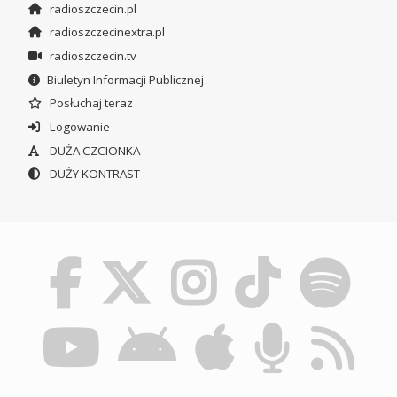
radioszczecin.pl
radioszczecinextra.pl
radioszczecin.tv
Biuletyn Informacji Publicznej
Posłuchaj teraz
Logowanie
DUŻA CZCIONKA
DUŻY KONTRAST