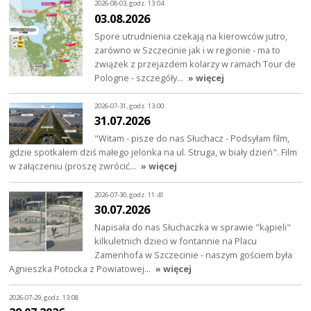
2026-08-03, godz. 13:04
03.08.2026
Spore utrudnienia czekają na kierowców jutro,
zarówno w Szczecinie jak i w regionie - ma to
związek z przejazdem kolarzy w ramach Tour de
Pologne - szczegóły…
» więcej
2026-07-31, godz. 13:00
31.07.2026
"Witam - pisze do nas Słuchacz - Podsyłam film,
gdzie spotkałem dziś małego jelonka na ul. Struga, w biały dzień". Film
w załączeniu (proszę zwrócić…
» więcej
2026-07-30, godz. 11:41
30.07.2026
Napisała do nas Słuchaczka w sprawie "kąpieli"
kilkuletnich dzieci w fontannie na Placu
Zamenhofa w Szczecinie - naszym gościem była
Agnieszka Potocka z Powiatowej…
» więcej
2026-07-29, godz. 13:08