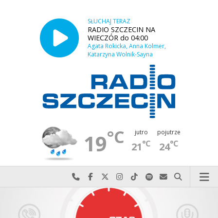
SŁUCHAJ TERAZ
RADIO SZCZECIN NA
WIECZÓR do 04:00
Agata Rokicka, Anna Kolmer,
Katarzyna Wolnik-Sayna
°C
jutro
pojutrze
19
°C
°C
21
24
Najlepiej po prostu do nas zadzwoń
Odwiedź nas na Facebook-u
Odwiedź nas na X
Odwiedź nas na Instagram-ie
Odwiedź nas na TikTok-u
Szukaj nas na Spotify
Wyślij do nas w
Szukaj