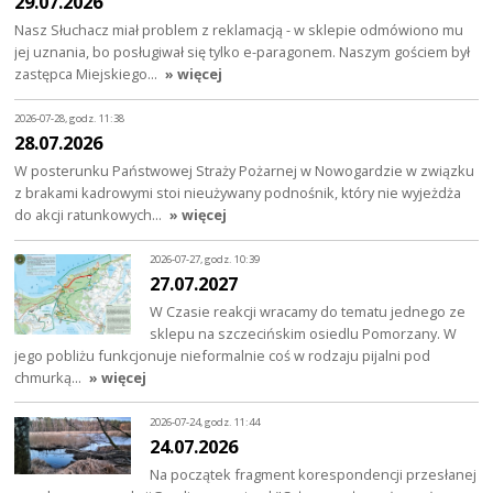
29.07.2026
Nasz Słuchacz miał problem z reklamacją - w sklepie odmówiono mu
jej uznania, bo posługiwał się tylko e-paragonem. Naszym gościem był
zastępca Miejskiego…
» więcej
2026-07-28, godz. 11:38
28.07.2026
W posterunku Państwowej Straży Pożarnej w Nowogardzie w związku
z brakami kadrowymi stoi nieużywany podnośnik, który nie wyjeżdża
do akcji ratunkowych…
» więcej
2026-07-27, godz. 10:39
27.07.2027
W Czasie reakcji wracamy do tematu jednego ze
sklepu na szczecińskim osiedlu Pomorzany. W
jego pobliżu funkcjonuje nieformalnie coś w rodzaju pijalni pod
chmurką…
» więcej
2026-07-24, godz. 11:44
24.07.2026
Na początek fragment korespondencji przesłanej