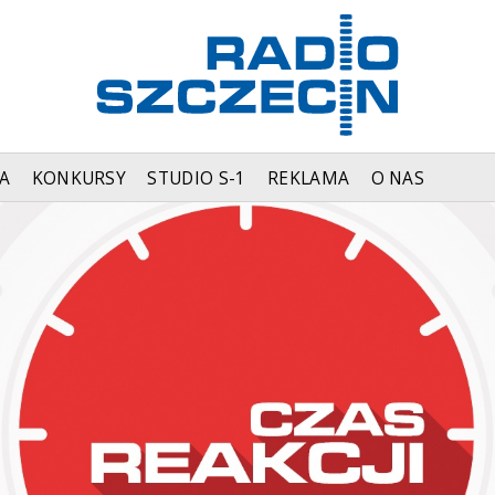
A
KONKURSY
STUDIO S-1
REKLAMA
O NAS