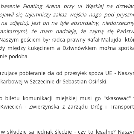
basenie Floating Arena przy ul Wąskiej na drzwia
jawił się tajemniczy zakaz wejścia nago pod pryszni
na zdjęciu). Jest on na tyle absurdalny, niedorzeczny
 sanitarnymi, że mam nadzieję, że zajmą się Państ
. Naszym gościem był radca prawny Rafał Malujda, któ
laży między Łukęcinem a Dziwnówkiem można spotk
nie podoba.
kazujące pobieranie cła od przesyłek spoza UE - Nasz
Skarbowej w Szczecinie dr Sebastian Osiński.
o biletu komunikacji miejskiej musi go "skasować"
 Kwiecień - Zwierzyńska z Zarządu Dróg i Transpor
w składzie są jednak śledzie - czy to legalne? Nasz