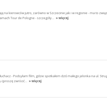
ją na kierowców jutro, zarówno w Szczecinie jak i w regionie - ma to zwią
ramach Tour de Pologne - szczegóły…
» więcej
łuchacz - Podsyłam film, gdzie spotkałem dziś małego jelonka na ul. Strug
iu (proszę zwrócić…
» więcej