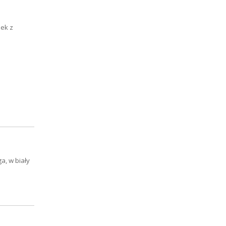
zek z
a, w biały