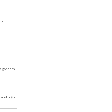
- o
ym gościem
 zamknięta