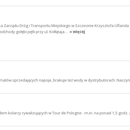
a Zarządu Dróg i Transportu Miejskiego w Szczecinie Krzysztofa Uflanda 
dchody gołębi pętli przy ul. Kołłątaja…
» więcej
tomatów sprzedających napoje, brakuje też wody w dystrybutorach. Nasz
em kolarzy rywalizujących w Tour de Pologne - m.in. na ponad 1,5 godz.