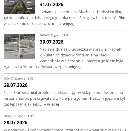
31.07.2026
"Witam - pisze do nas Słuchacz - Podsyłam film,
gdzie spotkałem dziś małego jelonka na ul. Struga, w biały dzień". Film
w załączeniu (proszę zwrócić…
» więcej
2026-07-30, godz. 11:41
30.07.2026
Napisała do nas Słuchaczka w sprawie "kąpieli"
kilkuletnich dzieci w fontannie na Placu
Zamenhofa w Szczecinie - naszym gościem była
Agnieszka Potocka z Powiatowej…
» więcej
2026-07-29, godz. 13:08
29.07.2026
Nasz Słuchacz miał problem z reklamacją - w sklepie odmówiono mu
jej uznania, bo posługiwał się tylko e-paragonem. Naszym gościem był
zastępca Miejskiego…
» więcej
2026-07-28, godz. 11:38
28.07.2026
W posterunku Państwowej Straży Pożarnej w Nowogardzie w związku