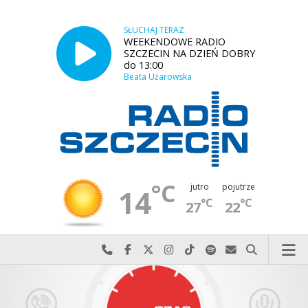
SŁUCHAJ TERAZ
WEEKENDOWE RADIO
SZCZECIN NA DZIEŃ DOBRY
do 13:00
Beata Użarowska
°C
jutro
pojutrze
14
°C
°C
27
22
Najlepiej po prostu do nas zadzwoń
Odwiedź nas na Facebook-u
Odwiedź nas na X
Odwiedź nas na Instagram-ie
Odwiedź nas na TikTok-u
Szukaj nas na Spotify
Wyślij do nas w
Szukaj