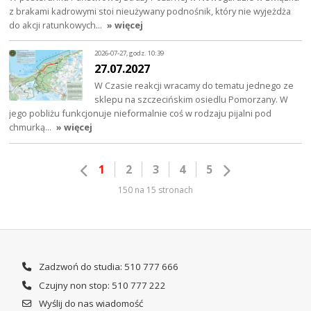
z brakami kadrowymi stoi nieużywany podnośnik, który nie wyjeżdża
do akcji ratunkowych…
» więcej
2026-07-27, godz. 10:39
27.07.2027
W Czasie reakcji wracamy do tematu jednego ze
sklepu na szczecińskim osiedlu Pomorzany. W
jego pobliżu funkcjonuje nieformalnie coś w rodzaju pijalni pod
chmurką…
» więcej
1
2
3
4
5
150 na 15 stronach
Zadzwoń do studia: 510 777 666
Czujny non stop: 510 777 222
Wyślij do nas wiadomość