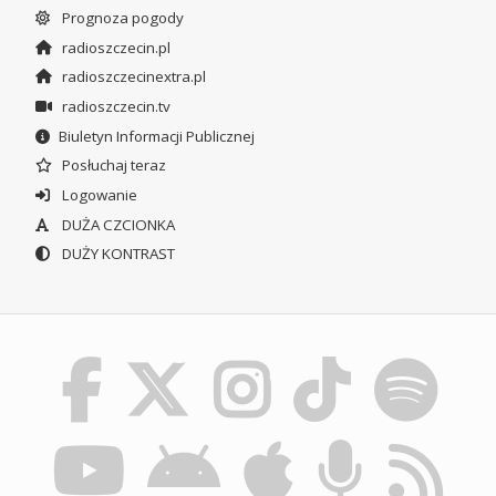
Prognoza pogody
radioszczecin.pl
radioszczecinextra.pl
radioszczecin.tv
Biuletyn Informacji Publicznej
Posłuchaj teraz
Logowanie
DUŻA CZCIONKA
DUŻY KONTRAST