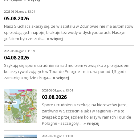
2026-08-05, godz. 13:04
05.08.2026
Nasz Słuchacz skarży się, że w szpitalu w Zdunowie nie ma automatów
sprzedających napoje, brakuje też wody w dystrybutorach. Naszym
gościem był rzecznik…
» więcej
2026-08-04, godz. 11:09
04.08.2026
Szykują się spore utrudnienia nad morzem w związku z przejazdem
kolarzy rywalizujących w Tour de Pologne - m.in. na ponad 1,5 godz.
zamknięta będzie droga…
» więcej
2026-08-03, godz. 13:04
03.08.2026
Spore utrudnienia czekają na kierowców jutro,
zarówno w Szczecinie jak i w regionie - ma to
związek z przejazdem kolarzy w ramach Tour de
Pologne - szczegóły…
» więcej
2026-07-31, godz. 13:00