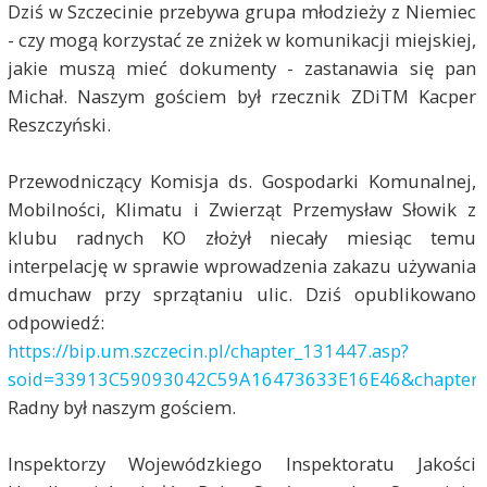
Dziś w Szczecinie przebywa grupa młodzieży z Niemiec
- czy mogą korzystać ze zniżek w komunikacji miejskiej,
jakie muszą mieć dokumenty - zastanawia się pan
Michał. Naszym gościem był rzecznik ZDiTM Kacper
Reszczyński.
Przewodniczący Komisja ds. Gospodarki Komunalnej,
Mobilności, Klimatu i Zwierząt Przemysław Słowik z
klubu radnych KO złożył niecały miesiąc temu
interpelację w sprawie wprowadzenia zakazu używania
dmuchaw przy sprzątaniu ulic. Dziś opublikowano
odpowiedź:
https://bip.um.szczecin.pl/chapter_131447.asp?
soid=33913C59093042C59A16473633E16E46&chapterd
Radny był naszym gościem.
Inspektorzy Wojewódzkiego Inspektoratu Jakości