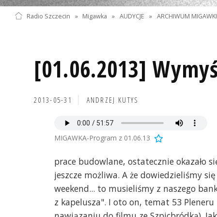
Radio Szczecin
»
Migawka
»
AUDYCJE
»
ARCHIWUM MIGAWK
[01.06.2013] Wymyś
2013-05-31
ANDRZEJ KUTYS
MIGAWKA-Program z 01.06.13
prace budowlane, ostatecznie okazało się
jeszcze możliwa. A że dowiedzieliśmy si
weekend... to musieliśmy z naszego ban
z kapelusza". I oto on, temat 53 Pleneru
nawiązaniu do filmu ze Szpicbródką). Ja