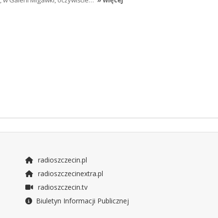
, w Galerii Migawki, oczywiście…
» więcej
radioszczecin.pl
radioszczecinextra.pl
radioszczecin.tv
Biuletyn Informacji Publicznej