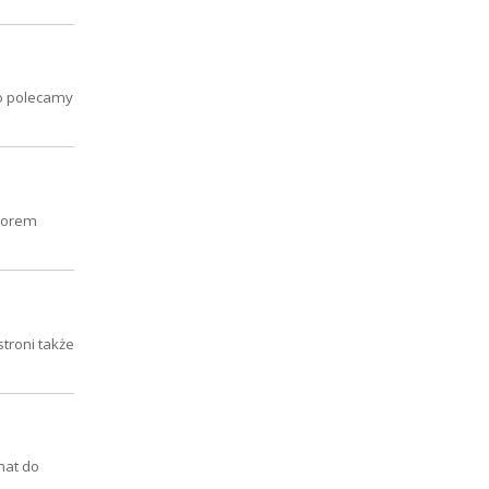
co polecamy
ytorem
troni także
mat do