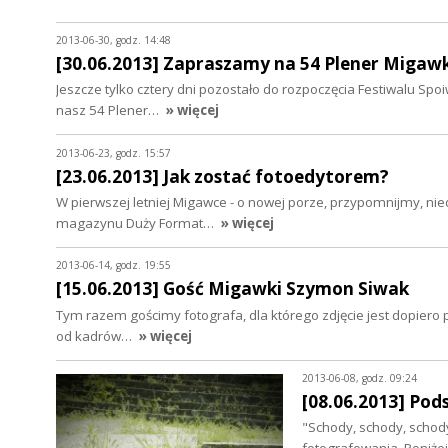
2013-06-30, godz. 14:48
[30.06.2013] Zapraszamy na 54 Plener Migawk
Jeszcze tylko cztery dni pozostało do rozpoczęcia Festiwalu Sp
nasz 54 Plener…
» więcej
2013-06-23, godz. 15:57
[23.06.2013] Jak zostać fotoedytorem?
W pierwszej letniej Migawce - o nowej porze, przypomnijmy, ni
magazynu Duży Format…
» więcej
2013-06-14, godz. 19:55
[15.06.2013] Gość Migawki Szymon Siwak
Tym razem gościmy fotografa, dla którego zdjęcie jest dopier
od kadrów…
» więcej
2013-06-08, godz. 09:24
[08.06.2013] Po
"Schody, schody, schody,