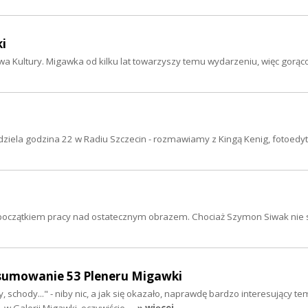
i
oiwa Kultury. Migawka od kilku lat towarzyszy temu wydarzeniu, więc gorą
edziela godzina 22 w Radiu Szczecin - rozmawiamy z Kingą Kenig, fotoed
o początkiem pracy nad ostatecznym obrazem. Chociaż Szymon Siwak nie s
dsumowanie 53 Pleneru Migawki
 schody..." - niby nic, a jak się okazało, naprawdę bardzo interesujący te