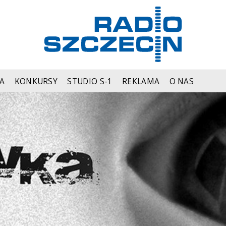
A
KONKURSY
STUDIO S-1
REKLAMA
O NAS