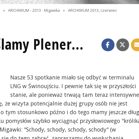
I
»
ARCHIWUM - 2013 - Migawka
»
ARCHIWUM 2013, czerwiec
lamy Plener...
Nasze 53 spotkanie miało się odbyć w terminalu
LNG w Świnoujściu. I pewnie tak się w przyszłości
stanie, ale ponieważ trwają tam teraz intensywne
, że wizyta potencjalnie dużej grupy osób nie jest
ę o tym stosunkowo późno i do tego mamy jeszcze dług
ku pomysłów szybko wyciągnąć przysłowiowego "królik
 Migawki: "Schody, schody, schody, schody" (w
k się do tego zabrać, zapraszamy do wysłuchania