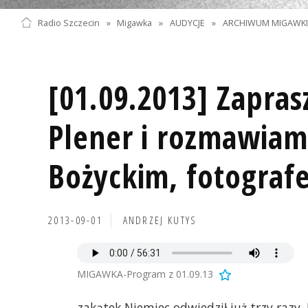
Radio Szczecin
»
Migawka
»
AUDYCJE
»
ARCHIWUM MIGAWK
[01.09.2013] Zapra
Plener i rozmawiam
Bożyckim, fotograf
2013-09-01
ANDRZEJ KUTYS
MIGAWKA-Program z 01.09.13
zakątek Niemiec odwiedził już trzy razy.