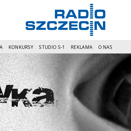
A
KONKURSY
STUDIO S-1
REKLAMA
O NAS