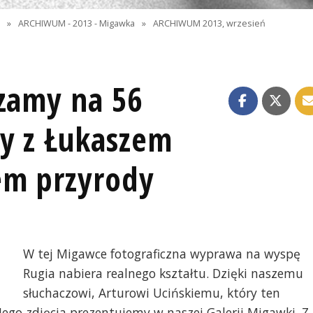
I
»
ARCHIWUM - 2013 - Migawka
»
ARCHIWUM 2013, wrzesień
szamy na 56
y z Łukaszem
em przyrody
W tej Migawce fotograficzna wyprawa na wyspę
Rugia nabiera realnego kształtu. Dzięki naszemu
słuchaczowi, Arturowi Ucińskiemu, który ten
 Jego zdjęcia prezentujemy w naszej Galerii Migawki. Z