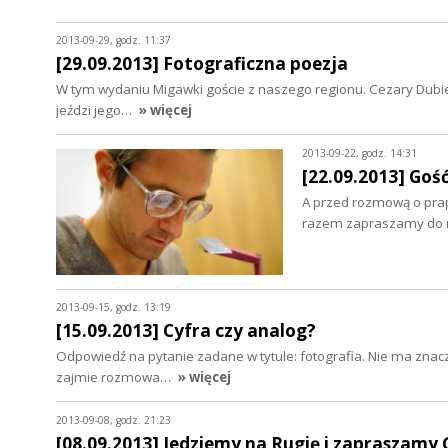
2013-09-29, godz. 11:37
[29.09.2013] Fotograficzna poezja
W tym wydaniu Migawki goście z naszego regionu. Cezary Dubiel
jeździ jego…
» więcej
2013-09-22, godz. 14:31
[22.09.2013] Goś
A przed rozmową o prap
razem zapraszamy do ro
2013-09-15, godz. 13:19
[15.09.2013] Cyfra czy analog?
Odpowiedź na pytanie zadane w tytule: fotografia. Nie ma znacz
zajmie rozmowa…
» więcej
2013-09-08, godz. 21:23
[08.09.2013] Jedziemy na Rugię i zapraszamy 