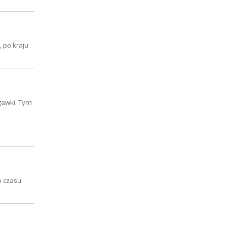
 po kraju
gawki. Tym
o czasu