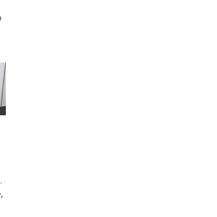
o
.
,