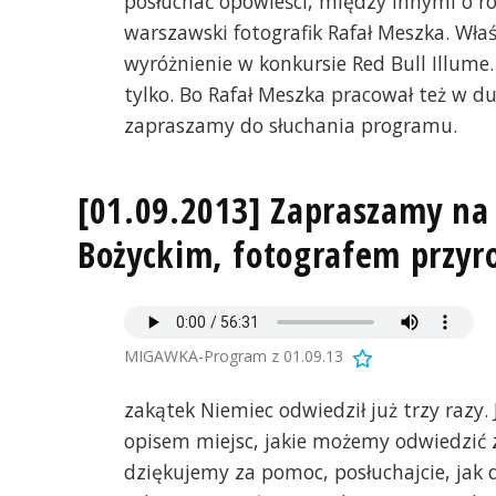
posłuchać opowieści, między innymi o r
warszawski fotografik Rafał Meszka. Wła
wyróżnienie w konkursie Red Bull Illum
tylko. Bo Rafał Meszka pracował też w duż
zapraszamy do słuchania programu.
[01.09.2013] Zapraszamy na
Bożyckim, fotografem przyr
MIGAWKA-Program z 01.09.13
zakątek Niemiec odwiedził już trzy razy.
opisem miejsc, jakie możemy odwiedzić 
dziękujemy za pomoc, posłuchajcie, jak d