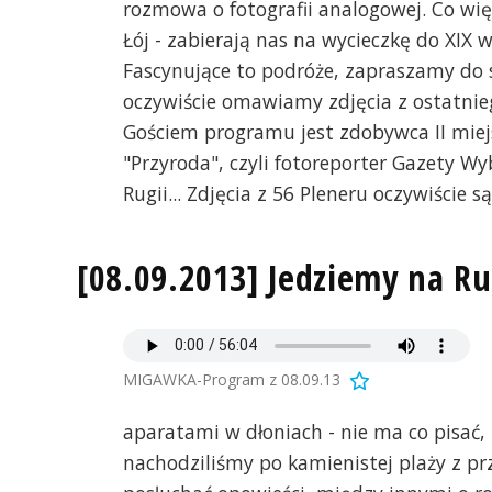
rozmowa o fotografii analogowej. Co wię
Łój - zabierają nas na wycieczkę do XIX
Fascynujące to podróże, zapraszamy do sł
oczywiście omawiamy zdjęcia z ostatnieg
Gościem programu jest zdobywca II miej
"Przyroda", czyli fotoreporter Gazety Wyb
Rugii... Zdjęcia z 56 Pleneru oczywiście s
[08.09.2013] Jedziemy na Ru
MIGAWKA-Program z 08.09.13
aparatami w dłoniach - nie ma co pisać, t
nachodziliśmy po kamienistej plaży z p