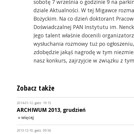
sobotę 7 września o godzinie 9 na parki
dziale Aktualności. W tej Migawce roz
Bożyckim. Na co dzień doktorant Pracown
Doświadczalnej PAN Instytutu im. Nencki
Jego talent właśnie docenili organizator
wysłuchania rozmowy tuż po ogłoszeniu,
zdobędzie jakąś nagrodę w tym niezmier
nasz konkurs, zajrzyjcie w związku z tym
Zobacz także
2014-01-12, godz. 19:15
ARCHIWUM 2013, grudzień
» więcej
2013-12-10, godz. 09:56