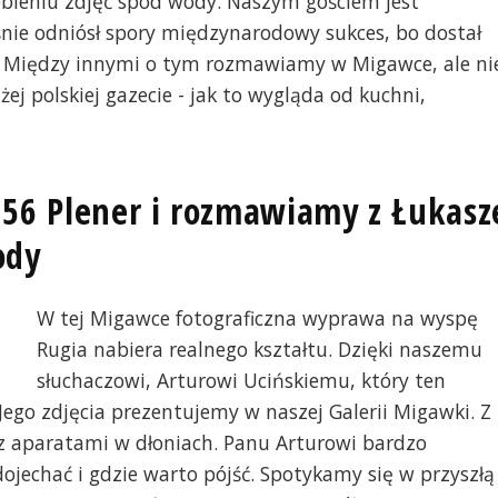
obieniu zdjęć spod wody. Naszym gościem jest
śnie odniósł spory międzynarodowy sukces, bo dostał
e. Między innymi o tym rozmawiamy w Migawce, ale ni
ej polskiej gazecie - jak to wygląda od kuchni,
 56 Plener i rozmawiamy z Łukas
ody
W tej Migawce fotograficzna wyprawa na wyspę
Rugia nabiera realnego kształtu. Dzięki naszemu
słuchaczowi, Arturowi Ucińskiemu, który ten
 Jego zdjęcia prezentujemy w naszej Galerii Migawki. Z
z aparatami w dłoniach. Panu Arturowi bardzo
ojechać i gdzie warto pójść. Spotykamy się w przyszłą