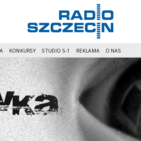
A
KONKURSY
STUDIO S-1
REKLAMA
O NAS