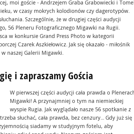
cej, moi goście - Andrzejem Graba Grabowiecki i Tome
 wieku, w czasy mokrych kolodionów czy dagerotypów.
uchania. Szczególnie, że w drugiej części audycji
o, 56 Pleneru Fotograficznego Migawki na Rugii.
sca w konkursie Grand Press Photo w kategorii
orczej Czarek Aszkiełowicz. Jak się okazało - miłośnik
ą w naszej Galerii Migawki.
gię i zapraszamy Gościa
W pierwszej części audycji cała prawda o Plenerac
Migawki! A przynajmniej o tym na niemieckiej
wyspie Rugia. Jak wyglądało nasze 56 spotkanie z
rzeba słuchać, cała prawda, bez cenzury... Gdy już się
rzyjemnością siadamy w studyjnym fotelu, aby