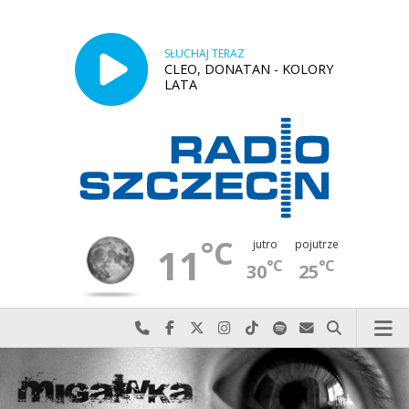
SŁUCHAJ TERAZ
CLEO, DONATAN - KOLORY
LATA
°C
jutro
pojutrze
11
°C
°C
30
25
Najlepiej po prostu do nas zadzwoń
Odwiedź nas na Facebook-u
Odwiedź nas na X
Odwiedź nas na Instagram-ie
Odwiedź nas na TikTok-u
Szukaj nas na Spotify
Wyślij do nas w
Szukaj