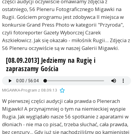
części audycji oczywiście omawiamy zdjęcia z
ostatniego, 56 Pleneru Fotograficznego Migawki na
Rugii. Gościem programu jest zdobywca II miejsca w
konkursie Grand Press Photo w kategorii "Przyroda",
czyli fotoreporter Gazety Wyborczej Czarek
Aszkiełowicz. Jak się okazało - miłośnik Rugii... Zdjęcia z
56 Pleneru oczywiście są w naszej Galerii Migawki.
[08.09.2013] Jedziemy na Rugię i
zapraszamy Gościa
MIGAWKA-Program z 08.09.13
W pierwszej części audycji cała prawda o Plenerach
Migawki! A przynajmniej o tym na niemieckiej wyspie
Rugia. Jak wyglądało nasze 56 spotkanie z aparatami w
dłoniach - nie ma co pisać, trzeba słuchać, cała prawda,
bez cenzury... Gdy już się nachodziliśmy po kamienistej