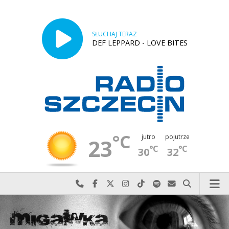
SŁUCHAJ TERAZ
DEF LEPPARD - LOVE BITES
°C
jutro
pojutrze
23
°C
°C
30
32
Najlepiej po prostu do nas zadzwoń
Odwiedź nas na Facebook-u
Odwiedź nas na X
Odwiedź nas na Instagram-ie
Odwiedź nas na TikTok-u
Szukaj nas na Spotify
Wyślij do nas w
Szukaj