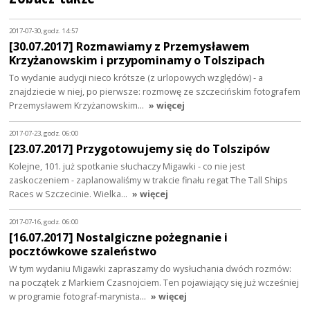
2017-07-30, godz. 14:57
[30.07.2017] Rozmawiamy z Przemysławem
Krzyżanowskim i przypominamy o Tolszipach
To wydanie audycji nieco krótsze (z urlopowych względów) - a
znajdziecie w niej, po pierwsze: rozmowę ze szczecińskim fotografem
Przemysławem Krzyżanowskim…
» więcej
2017-07-23, godz. 06:00
[23.07.2017] Przygotowujemy się do Tolszipów
Kolejne, 101. już spotkanie słuchaczy Migawki - co nie jest
zaskoczeniem - zaplanowaliśmy w trakcie finału regat The Tall Ships
Races w Szczecinie. Wielka…
» więcej
2017-07-16, godz. 06:00
[16.07.2017] Nostalgiczne pożegnanie i
pocztówkowe szaleństwo
W tym wydaniu Migawki zapraszamy do wysłuchania dwóch rozmów:
na początek z Markiem Czasnojciem. Ten pojawiający się już wcześniej
w programie fotograf-marynista…
» więcej