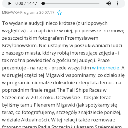
MIGAWKA-Program z 30.07.17
To wydanie audycji nieco krótsze (z urlopowych
względów) - a znajdziecie w niej, po pierwsze: rozmowę
ze szczecińskim fotografem Przemysławem
Krzyżanowskim. Nie ustajemy w poszukiwaniach ludzi
z naszego miasta, którzy robią interesujące zdjęcia - i
tak można powiedzieć o gościu tej audycji. Prace
prezentuje - na razie - przede wszystkim
w internecie.
A
w drugiej części tej Migawki wspominamy, co działo się
w programie niemalże dokładnie cztery lata temu - na
poprzednim finale regat The Tall Ships Races w
Szczecinie w 2013 roku. Oczywiście - tak jak teraz -
byliśmy tam z Plenerem Migawki (jak spotykamy się
teraz, co fotografujemy, szczegóły znajdziecie poniżej,
w dziale Aktualności). W tej relacji także rozmowa z
fotoreporterem Radia Szczecin Łukaszem Szełemejem.