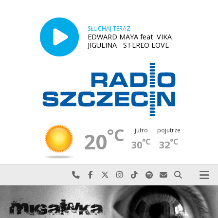
SŁUCHAJ TERAZ
EDWARD MAYA feat. VIKA
JIGULINA - STEREO LOVE
°C
jutro
pojutrze
20
°C
°C
30
32
Najlepiej po prostu do nas zadzwoń
Odwiedź nas na Facebook-u
Odwiedź nas na X
Odwiedź nas na Instagram-ie
Odwiedź nas na TikTok-u
Szukaj nas na Spotify
Wyślij do nas w
Szukaj