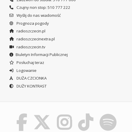
Czujny non stop: 510 777 222
Wyślij do nas wiadomość
Prognoza pogody
radioszczecin.pl
radioszczecinextra.pl
radioszczecin.tv
Biuletyn Informacji Publicznej
Posłuchaj teraz
Logowanie
DUŻA CZCIONKA
DUŻY KONTRAST