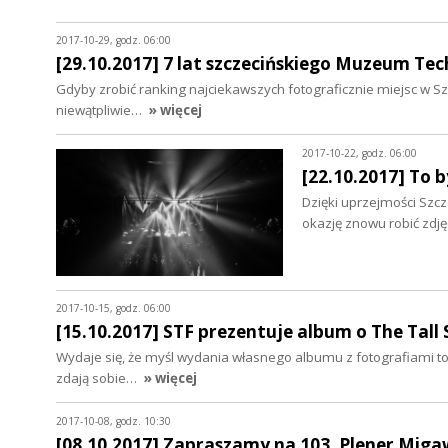
2017-10-29, godz. 06:00
[29.10.2017] 7 lat szczecińskiego Muzeum Tec
Gdyby zrobić ranking najciekawszych fotograficznie miejsc w Szcz
niewątpliwie…
» więcej
2017-10-22, godz. 06:00
[22.10.2017] To b
Dzięki uprzejmości Szcz
okazję znowu robić zdję
2017-10-15, godz. 06:00
[15.10.2017] STF prezentuje album o The Tall 
Wydaje się, że myśl wydania własnego albumu z fotografiami to
zdają sobie…
» więcej
2017-10-08, godz. 10:30
[08.10.2017] Zapraszamy na 103. Plener Miga