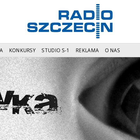
A
KONKURSY
STUDIO S-1
REKLAMA
O NAS