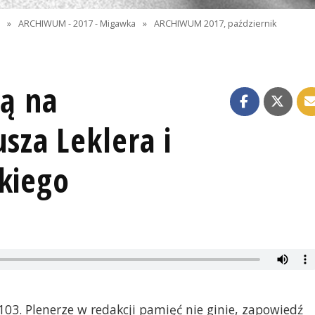
I
»
ARCHIWUM - 2017 - Migawka
»
ARCHIWUM 2017, październik
tą na
za Leklera i
kiego
o 103. Plenerze w redakcji pamięć nie ginie, zapowiedź