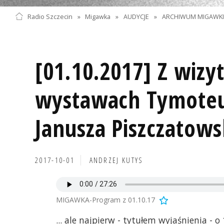
Radio Szczecin
»
Migawka
»
AUDYCJE
»
ARCHIWUM MIGAWK
[01.10.2017] Z wizy
wystawach Tymoteus
Janusza Piszczatows
2017-10-01
ANDRZEJ KUTYS
MIGAWKA-Program z 01.10.17
... ale najpierw - tytułem wyjaśnienia - 