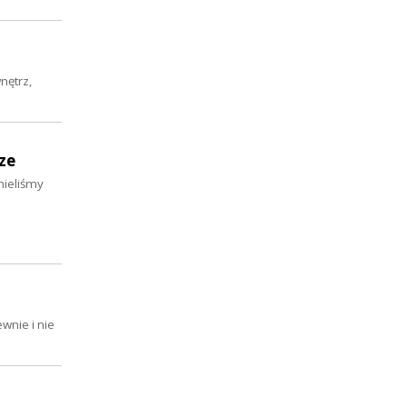
nętrz,
ze
mieliśmy
wnie i nie