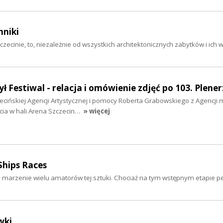
hniki
ecinie, to, niezależnie od wszystkich architektonicznych zabytków i ich w
ył Festiwal - relacja i omówienie zdjęć po 103. Plener
ecińskiej Agencji Artystycznej i pomocy Roberta Grabowskiego z Agencji 
cia w hali Arena Szczecin…
» więcej
Ships Races
 marzenie wielu amatorów tej sztuki. Chociaż na tym wstępnym etapie pe
wki