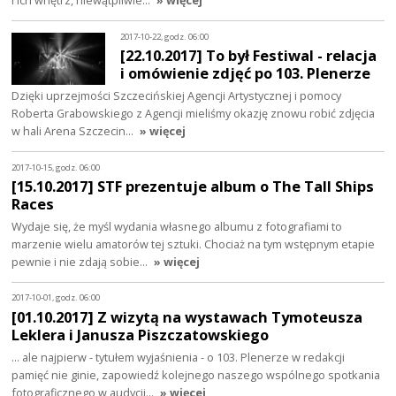
i ich wnętrz, niewątpliwie…
» więcej
2017-10-22, godz. 06:00
[22.10.2017] To był Festiwal - relacja
i omówienie zdjęć po 103. Plenerze
Dzięki uprzejmości Szczecińskiej Agencji Artystycznej i pomocy
Roberta Grabowskiego z Agencji mieliśmy okazję znowu robić zdjęcia
w hali Arena Szczecin…
» więcej
2017-10-15, godz. 06:00
[15.10.2017] STF prezentuje album o The Tall Ships
Races
Wydaje się, że myśl wydania własnego albumu z fotografiami to
marzenie wielu amatorów tej sztuki. Chociaż na tym wstępnym etapie
pewnie i nie zdają sobie…
» więcej
2017-10-01, godz. 06:00
[01.10.2017] Z wizytą na wystawach Tymoteusza
Leklera i Janusza Piszczatowskiego
... ale najpierw - tytułem wyjaśnienia - o 103. Plenerze w redakcji
pamięć nie ginie, zapowiedź kolejnego naszego wspólnego spotkania
fotograficznego w audycji…
» więcej