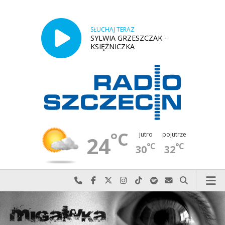
SŁUCHAJ TERAZ
SYLWIA GRZESZCZAK -
KSIĘŻNICZKA
°C
jutro
pojutrze
24
°C
°C
30
32
Najlepiej po prostu do nas zadzwoń
Odwiedź nas na Facebook-u
Odwiedź nas na X
Odwiedź nas na Instagram-ie
Odwiedź nas na TikTok-u
Szukaj nas na Spotify
Wyślij do nas w
Szukaj