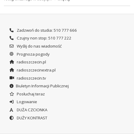
Zadzwoń do studia: 510 777 666
Czujny non stop: 510 777 222
Wyślij do nas wiadomość
Prognoza pogody
radioszczecin.pl
radioszczecinextra.pl
radioszczecin.tv
Biuletyn Informacji Publicznej
Posłuchaj teraz
Logowanie
DUŻA CZCIONKA
DUŻY KONTRAST