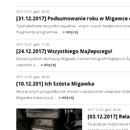
2017-12-31, godz. 06:00
[31.12.2017] Podsumowanie roku w Migawce 
Tytuł właściwie wszystko wyjaśnia - w tym czasie świąteczno-
fragmenty programów…
» więcej
2017-12-27, godz. 11:30
[24.12.2017] Wszystkiego Najlepszego!
Dla wszystkich słuchaczy Migawki, Fanów Fotografii Najlepsze Ż
zapomni o…
» więcej
2017-12-10, godz. 06:00
[10.12.201] Ich Szósta Migawka
Akurat w tym przypadku nie chodzi o wydarzenie związane ściśle z
Migawka towarzyszy…
» więcej
2017-12-03, godz. 06:00
[03.12.2017] Rel
Tę audycje rozpoczyna kr