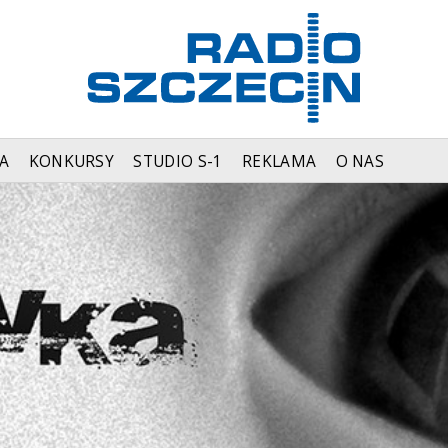
A
KONKURSY
STUDIO S-1
REKLAMA
O NAS