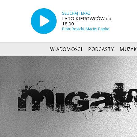
SŁUCHAJ TERAZ
LATO KIEROWCÓW do
18:00
Piotr Rokicki, Maciej Papke
WIADOMOŚCI
PODCASTY
MUZYK