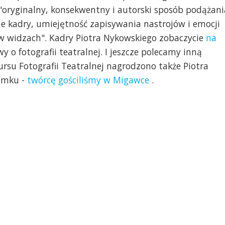
 "oryginalny, konsekwentny i autorski sposób podążani
 kadry, umiejętność zapisywania nastrojów i emocji
 w widzach". Kadry Piotra Nykowskiego zobaczycie
na
y o fotografii teatralnej. I jeszcze polecamy inną
rsu Fotografii Teatralnej nagrodzono także Piotra
amku -
twórcę gościliśmy w Migawce
.