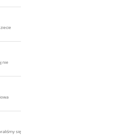
ziecie
j nie
diowa
braliśmy się