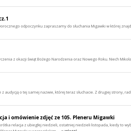
cz.1
noworocznego odpoczynku zapraszamy do słuchania Migawki w której znajd
yczenia z okazji świąt Bożego Narodzenia oraz Nowego Roku. Niech Mikoła
 audycją o tej samej nazwie, której teraz słuchacie. Z drugiej strony, ra
acja i omówienie zdjęć ze 105. Pleneru Migawki
ótka relacja z ubiegłej niedzieli, ostatniej niedzieli listopada, kiedy to wy