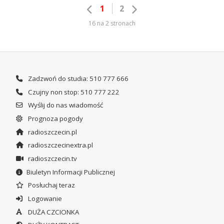
1
2
16 na 2 stronach
Zadzwoń do studia: 510 777 666
Czujny non stop: 510 777 222
Wyślij do nas wiadomość
Prognoza pogody
radioszczecin.pl
radioszczecinextra.pl
radioszczecin.tv
Biuletyn Informacji Publicznej
Posłuchaj teraz
Logowanie
DUŻA CZCIONKA