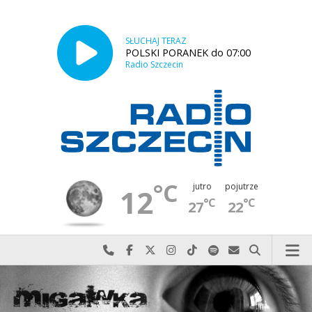
SŁUCHAJ TERAZ
POLSKI PORANEK do 07:00
Radio Szczecin
°C
jutro
pojutrze
12
°C
°C
27
22
Najlepiej po prostu do nas zadzwoń
Odwiedź nas na Facebook-u
Odwiedź nas na X
Odwiedź nas na Instagram-ie
Odwiedź nas na TikTok-u
Szukaj nas na Spotify
Wyślij do nas w
Szukaj