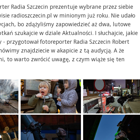
rter Radia Szczecin prezentuje wybrane przez siebie
wisie radioszczecin.pl w minionym już roku. Nie udało
ycjach, bo zdążyliśmy zapowiedzieć aż dwa, lutowe
ań szukajcie w dziale Aktualności. I słuchajcie, jakie
ry - przygotował fotoreporter Radia Szczecin Robert
 mówimy znajdziecie w akapicie z tą audycją. A że
i, to warto zwrócić uwagę, z czym wiąże się ten