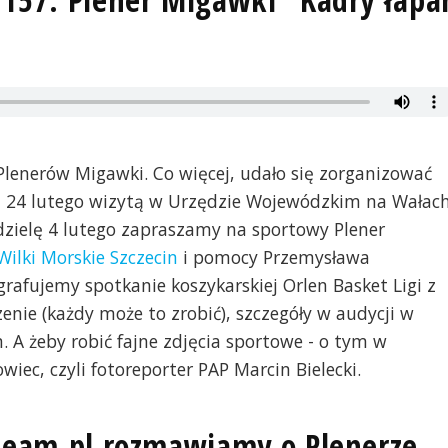
lenerów Migawki. Co więcej, udało się zorganizować
a 24 lutego wizytą w Urzędzie Wojewódzkim na Wałac
dzielę 4 lutego zapraszamy na sportowy Plener
Wilki Morskie Szczecin
i pomocy Przemysława
rafujemy spotkanie koszykarskiej Orlen Basket Ligi z
enie (każdy może to zrobić), szczegóły w audycji w
A żeby robić fajne zdjęcia sportowe - o tym w
iec, czyli fotoreporter PAP Marcin Bielecki.
-team.pl rozmawiamy o Plenerze