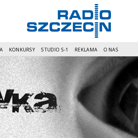
A
KONKURSY
STUDIO S-1
REKLAMA
O NAS