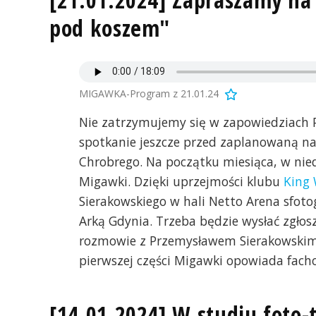
pod koszem"
MIGAWKA-Program z 21.01.24
Nie zatrzymujemy się w zapowiedziach P
spotkanie jeszcze przed zaplanowaną n
Chrobrego. Na początku miesiąca, w nie
Migawki. Dzięki uprzejmości klubu
King 
Sierakowskiego w hali Netto Arena sfotog
Arką Gdynia. Trzeba będzie wysłać zgłosz
rozmowie z Przemysławem Sierakowskim. 
pierwszej części Migawki opowiada fachow
[14.01.2024] W studiu foto