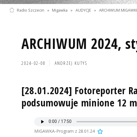
Radio Szczecin
»
Migawka
»
AUDYCJE
»
ARCHIWUM MIGAWK
ARCHIWUM 2024, st
2024-02-08
ANDRZEJ KUTYS
[28.01.2024] Fotoreporter R
podsumowuje minione 12 mi
MIGAWKA-Program z 28.01.24