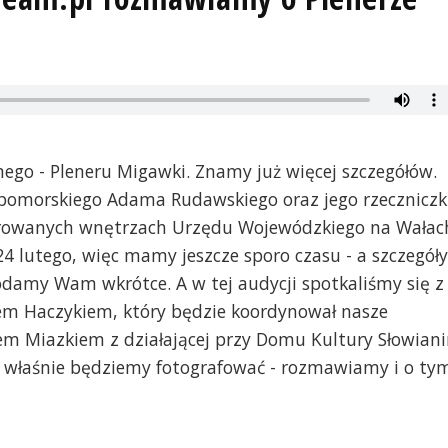
ego - Pleneru Migawki. Znamy już więcej szczegółów.
pomorskiego Adama Rudawskiego oraz jego rzeczniczk
aurowanych wnętrzach Urzędu Wojewódzkiego na Wałac
24 lutego, więc mamy jeszcze sporo czasu - a szczegóły
podamy Wam wkrótce. A w tej audycji spotkaliśmy się z
m Haczykiem, który będzie koordynował nasze
ipem Miazkiem z działającej przy Domu Kultury Słowian
ch właśnie będziemy fotografować - rozmawiamy i o ty