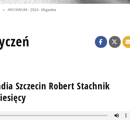
I
»
ARCHIWUM - 2024 - Migawka
yczeń
adia Szczecin Robert Stachnik
esięcy