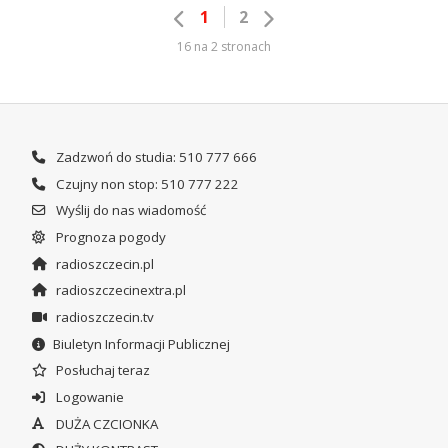
1
2
16 na 2 stronach
Zadzwoń do studia: 510 777 666
Czujny non stop: 510 777 222
Wyślij do nas wiadomość
Prognoza pogody
radioszczecin.pl
radioszczecinextra.pl
radioszczecin.tv
Biuletyn Informacji Publicznej
Posłuchaj teraz
Logowanie
DUŻA CZCIONKA