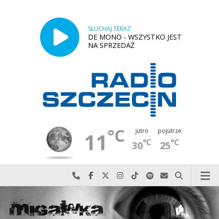
SŁUCHAJ TERAZ
DE MONO - WSZYSTKO JEST
NA SPRZEDAŻ
°C
jutro
pojutrze
11
°C
°C
30
25
Najlepiej po prostu do nas zadzwoń
Odwiedź nas na Facebook-u
Odwiedź nas na X
Odwiedź nas na Instagram-ie
Odwiedź nas na TikTok-u
Szukaj nas na Spotify
Wyślij do nas w
Szukaj