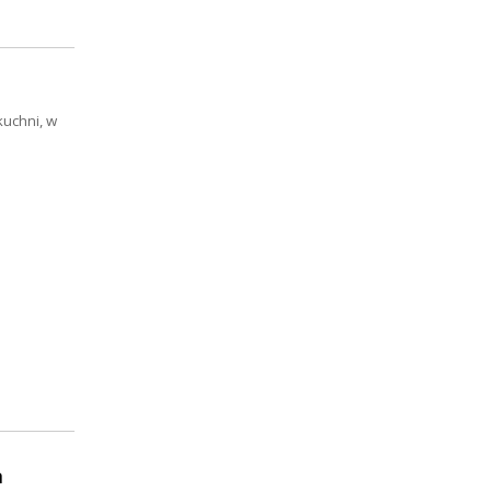
kuchni, w
a