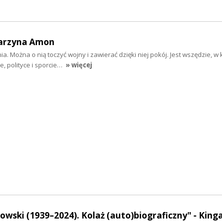
tarzyna Amon
ia. Można o nią toczyć wojny i zawierać dzięki niej pokój. Jest wszędzie, w 
, polityce i sporcie…
» więcej
owski (1939–2024). Kolaż (auto)biograficzny" - King