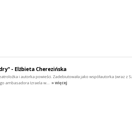
dry" - Elżbieta Cherezińska
teatrolożka i autorka powieści. Zadebiutowała jako współautorka (wraz 
łego ambasadora Izraela w…
» więcej