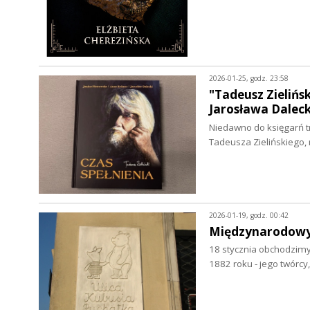
2026-01-25, godz. 23:58
"Tadeusz Zielińsk
Jarosława Dalec
Niedawno do księgarń tra
Tadeusza Zielińskiego,
2026-01-19, godz. 00:42
Międzynarodowy
18 stycznia obchodzimy
1882 roku - jego twórc