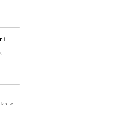
 i
iu
zin - w