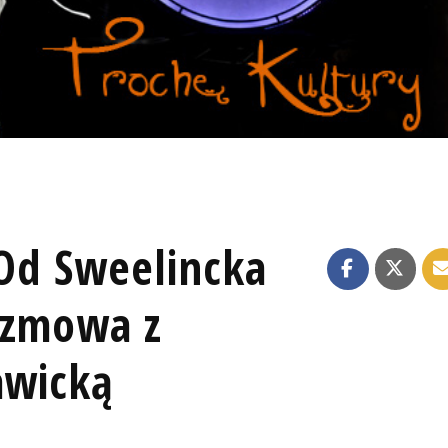
 Od Sweelincka
ozmowa z
awicką