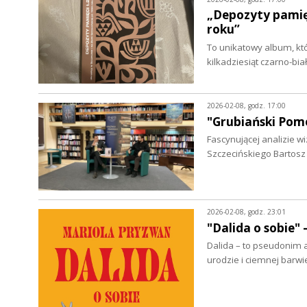
„Depozyty pamięci
roku”
To unikatowy album, kt
kilkadziesiąt czarno-bi
2026-02-08, godz. 17:00
"Grubiański Pom
Fascynującej analizie 
Szczecińskiego Bartosz
2026-02-08, godz. 23:01
"Dalida o sobie"
Dalida – to pseudonim ar
urodzie i ciemnej barw