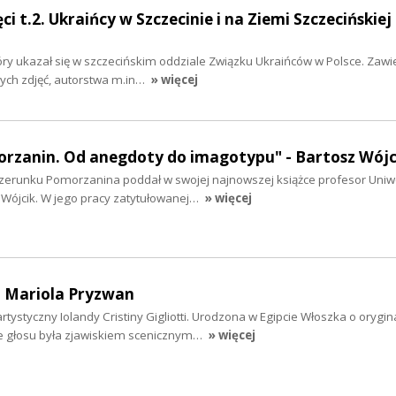
 t.2. Ukraińcy w Szczecinie i na Ziemi Szczecińskiej
óry ukazał się w szczecińskim oddziale Związku Ukraińców w Polsce. Zawi
ałych zdjęć, autorstwa m.in…
» więcej
orzanin. Od anegdoty do imagotypu" - Bartosz Wójc
wizerunku Pomorzanina poddał w swojej najnowszej książce profesor Uniw
 Wójcik. W jego pracy zatytułowanej…
» więcej
 - Mariola Pryzwan
tystyczny Iolandy Cristiny Gigliotti. Urodzona w Egipcie Włoszka o orygin
ie głosu była zjawiskiem scenicznym…
» więcej