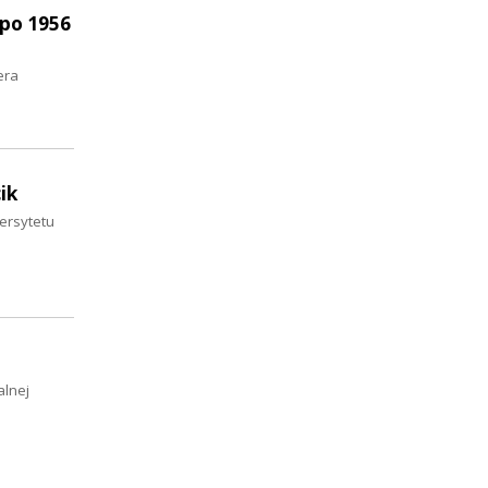
 po 1956
era
ik
ersytetu
alnej