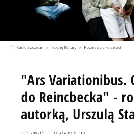
Radio Szczecin
»
Trochę Kultury
»
Rozmowy o książkach
"Ars Variationibus.
do Reincbecka" - r
autorką, Urszulą St
2025-09-15
AGATA ROKICKA