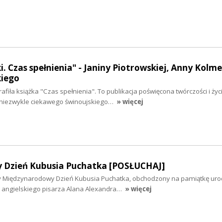
i. Czas spełnienia" - Janiny Piotrowskiej, Anny Kolmer
kiego
fiła książka "Czas spełnienia". To publikacja poświęcona twórczości i życ
 niezwykle ciekawego świnoujskiego…
» więcej
 Dzień Kubusia Puchatka [POSŁUCHAJ]
 Międzynarodowy Dzień Kubusia Puchatka, obchodzony na pamiątkę urod
y, angielskiego pisarza Alana Alexandra…
» więcej