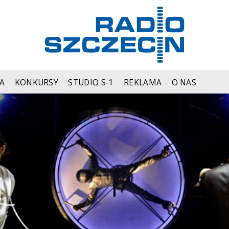
A
KONKURSY
STUDIO S-1
REKLAMA
O NAS