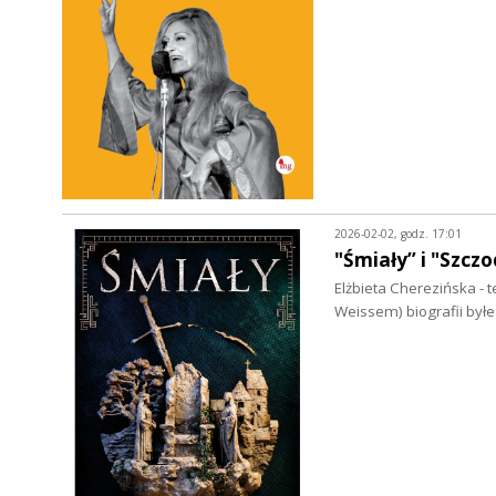
2026-02-02, godz. 17:01
"Śmiały” i "Szczo
Elżbieta Cherezińska - 
Weissem) biografii by