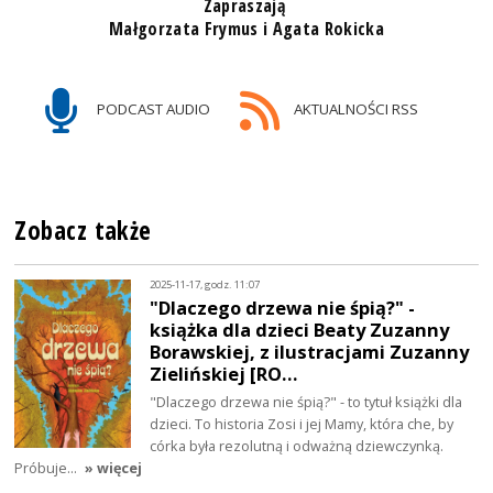
Zapraszają
Małgorzata Frymus i Agata Rokicka
PODCAST AUDIO
AKTUALNOŚCI RSS
Zobacz także
2025-11-17, godz. 11:07
"Dlaczego drzewa nie śpią?" -
książka dla dzieci Beaty Zuzanny
Borawskiej, z ilustracjami Zuzanny
Zielińskiej [RO…
"Dlaczego drzewa nie śpią?" - to tytuł książki dla
dzieci. To historia Zosi i jej Mamy, która che, by
córka była rezolutną i odważną dziewczynką.
Próbuje…
» więcej