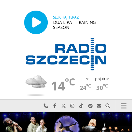
SŁUCHAJ TERAZ
DUA LIPA - TRAINING
SEASON
°C
jutro
pojutrze
14
°C
°C
24
30
Najlepiej po prostu do nas zadzwoń
Odwiedź nas na Facebook-u
Odwiedź nas na X
Odwiedź nas na Instagram-ie
Odwiedź nas na TikTok-u
Szukaj nas na Spotify
Wyślij do nas w
Szukaj