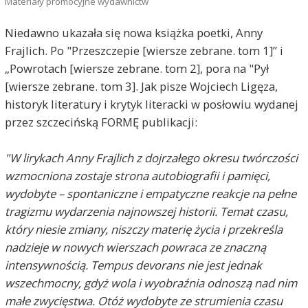
Materiały promocyjne wydawnictw
Niedawno ukazała się nowa książka poetki, Anny
Frajlich. Po "Przeszczepie [wiersze zebrane. tom 1]” i
„Powrotach [wiersze zebrane. tom 2], pora na "Pył
[wiersze zebrane. tom 3]. Jak pisze Wojciech Ligęza,
historyk literatury i krytyk literacki w posłowiu wydanej
przez szczecińską FORMĘ publikacji:
"W lirykach Anny Frajlich z dojrzałego okresu twórczości
wzmocniona zostaje strona autobiografii i pamięci,
wydobyte – spontaniczne i empatyczne reakcje na pełne
tragizmu wydarzenia najnowszej historii. Temat czasu,
który niesie zmiany, niszczy materię życia i przekreśla
nadzieje w nowych wierszach powraca ze znaczną
intensywnością. Tempus devorans nie jest jednak
wszechmocny, gdyż wola i wyobraźnia odnoszą nad nim
małe zwycięstwa. Otóż wydobyte ze strumienia czasu