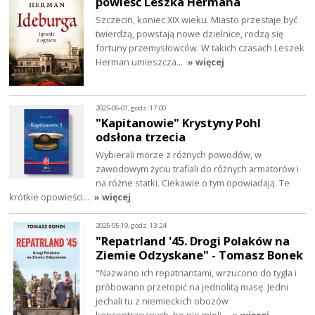
powieść Leszka Hermana
Szczecin, koniec XIX wieku. Miasto przestaje być
twierdzą, powstają nowe dzielnice, rodzą się
fortuny przemysłowców. W takich czasach Leszek
Herman umieszcza…
» więcej
2025-06-01, godz. 17:00
"Kapitanowie" Krystyny Pohl
odsłona trzecia
Wybierali morze z różnych powodów, w
zawodowym życiu trafiali do różnych armatorów i
na różne statki. Ciekawie o tym opowiadają. Te
krótkie opowieści…
» więcej
2025-05-19, godz. 13:24
"Repatrland '45. Drogi Polaków na
Ziemie Odzyskane" - Tomasz Bonek
"Nazwano ich repatriantami, wrzucono do tygla i
próbowano przetopić na jednolitą masę. Jedni
jechali tu z niemieckich obozów
koncentracyjnych, bo nie mieli…
» więcej