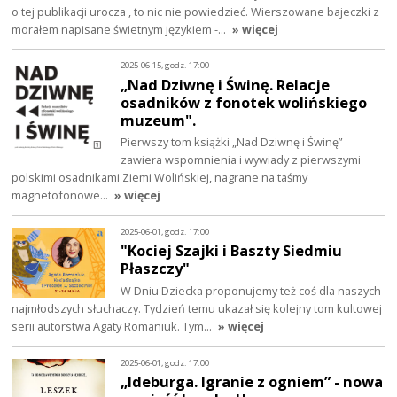
o tej publikacji urocza , to nic nie powiedzieć. Wierszowane bajeczki z
morałem napisane świetnym językiem -…
» więcej
2025-06-15, godz. 17:00
„Nad Dziwnę i Świnę. Relacje
osadników z fonotek wolińskiego
muzeum".
Pierwszy tom książki „Nad Dziwnę i Świnę”
zawiera wspomnienia i wywiady z pierwszymi
polskimi osadnikami Ziemi Wolińskiej, nagrane na taśmy
magnetofonowe…
» więcej
2025-06-01, godz. 17:00
"Kociej Szajki i Baszty Siedmiu
Płaszczy"
W Dniu Dziecka proponujemy też coś dla naszych
najmłodszych słuchaczy. Tydzień temu ukazał się kolejny tom kultowej
serii autorstwa Agaty Romaniuk. Tym…
» więcej
2025-06-01, godz. 17:00
„Ideburga. Igranie z ogniem” - nowa