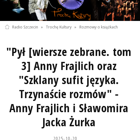
Radio Szczecin
»
Trochę Kultury
»
Rozmowy o książkach
"Pył [wiersze zebrane. tom
3] Anny Frajlich oraz
"Szklany sufit języka.
Trzynaście rozmów" -
Anny Frajlich i Sławomira
Jacka Żurka
2025-10-20