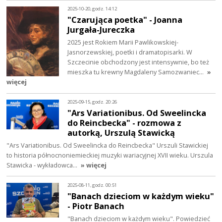
2025-10-20, godz. 14:12
"Czarująca poetka" - Joanna
Jurgała-Jureczka
2025 jest Rokiem Marii Pawlikowskiej-
Jasnorzewskiej, poetki i dramatopisarki. W
Szczecinie obchodzony jest intensywnie, bo też
mieszka tu krewny Magdaleny Samozwaniec…
»
więcej
2025-09-15, godz. 20:26
"Ars Variationibus. Od Sweelincka
do Reincbecka" - rozmowa z
autorką, Urszulą Stawicką
"Ars Variationibus. Od Sweelincka do Reincbecka" Urszuli Stawickiej
to historia północnoniemieckiej muzyki wariacyjnej XVII wieku. Urszula
Stawicka - wykładowca…
» więcej
2025-08-11, godz. 00:51
"Banach dzieciom w każdym wieku"
- Piotr Banach
"Banach dzieciom w każdym wieku". Powiedzieć