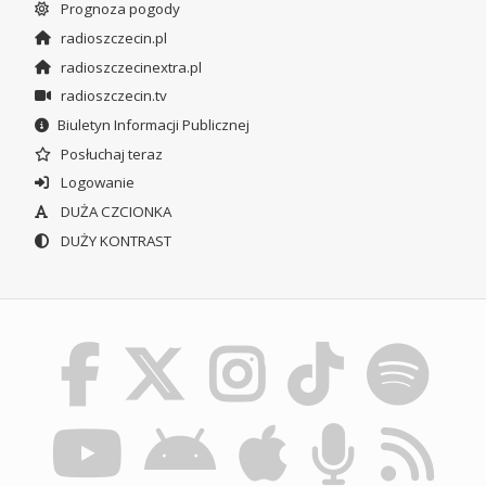
Prognoza pogody
radioszczecin.pl
radioszczecinextra.pl
radioszczecin.tv
Biuletyn Informacji Publicznej
Posłuchaj teraz
Logowanie
DUŻA CZCIONKA
DUŻY KONTRAST