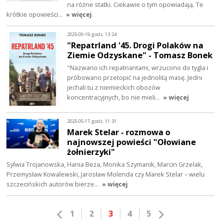
na różne statki. Ciekawie o tym opowiadają. Te
krótkie opowieści…
» więcej
2025-05-19, godz. 13:24
"Repatrland '45. Drogi Polaków na
Ziemie Odzyskane" - Tomasz Bonek
"Nazwano ich repatriantami, wrzucono do tygla i
próbowano przetopić na jednolitą masę. Jedni
jechali tu z niemieckich obozów
koncentracyjnych, bo nie mieli…
» więcej
2025-05-17, godz. 11:31
Marek Stelar - rozmowa o
najnowszej powieści "Ołowiane
żołnierzyki"
Sylwia Trojanowska, Hania Beza, Monika Szymanik, Marcin Grzelak,
Przemysław Kowalewski, Jarosław Molenda czy Marek Stelar – wielu
szczecińskich autorów bierze…
» więcej
1
2
3
4
5