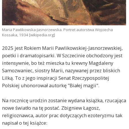
Maria Pawlikowska-Jasnorzewska. Portret autorstwa Wojciecha
Kossaka, 1934 [wikipedia.org]
2025 jest Rokiem Marii Pawlikowskiej-Jasnorzewskiej,
poetki i dramatopisarki. W Szczecinie obchodzony jest
intensywnie, bo też mieszka tu krewny Magdaleny
Samozwaniec, siostry Marii, nazywanej przez bliskich
Lilką. To z jego inspiracji Senat Rzeczypospolitej
Polskiej uhonorował autorkę "Białej magii".
Na rocznicę urodzin zostanie wydana książka, rzucająca
nowe światło na tę postać. Zbigniew Łagosz,
religioznawca, autor prac dotyczących ezoteryzmu tak
napisał o tej książce: