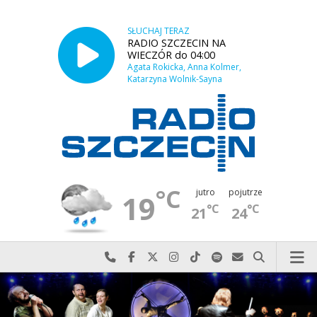
SŁUCHAJ TERAZ
RADIO SZCZECIN NA
WIECZÓR do 04:00
Agata Rokicka, Anna Kolmer,
Katarzyna Wolnik-Sayna
°C
jutro
pojutrze
19
°C
°C
21
24
Najlepiej po prostu do nas zadzwoń
Odwiedź nas na Facebook-u
Odwiedź nas na X
Odwiedź nas na Instagram-ie
Odwiedź nas na TikTok-u
Szukaj nas na Spotify
Wyślij do nas w
Szukaj