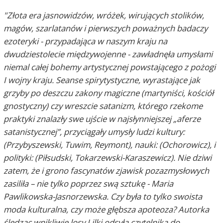
"Złota era jasnowidzów, wróżek, wirujących stolików,
magów, szarlatanów i pierwszych poważnych badaczy
ezoteryki - przypadająca w naszym kraju na
dwudziestolecie międzywojenne - zawładnęła umysłami
niemal całej bohemy artystycznej powstającego z pożogi
I wojny kraju. Seanse spirytystyczne, wyrastające jak
grzyby po deszczu zakony magiczne (martyniści, kościół
gnostyczny) czy wreszcie satanizm, którego rzekome
praktyki znalazły swe ujście w najsłynniejszej „aferze
satanistycznej”, przyciągały umysły ludzi kultury:
(Przybyszewski, Tuwim, Reymont), nauki: (Ochorowicz), i
polityki: (Piłsudski, Tokarzewski-Karaszewicz). Nie dziwi
zatem, że i grono fascynatów zjawisk pozazmysłowych
zasiliła – nie tylko poprzez swą sztukę - Maria
Pawlikowska-Jasnorzewska. Czy była to tylko swoista
moda kulturalna, czy może głębsza apoteoza? Autorka
śledząc wnikliwie losy Lilki odsyła czytelnika do