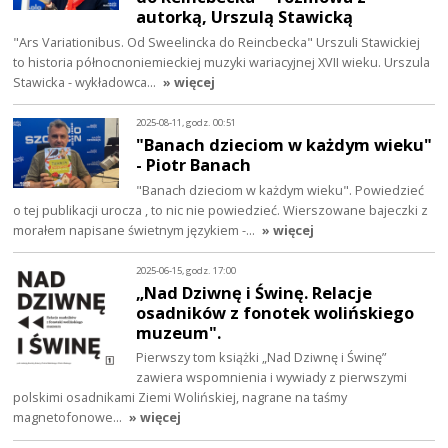
autorką, Urszulą Stawicką
"Ars Variationibus. Od Sweelincka do Reincbecka" Urszuli Stawickiej
to historia północnoniemieckiej muzyki wariacyjnej XVII wieku. Urszula
Stawicka - wykładowca…
» więcej
2025-08-11, godz. 00:51
"Banach dzieciom w każdym wieku"
- Piotr Banach
"Banach dzieciom w każdym wieku". Powiedzieć
o tej publikacji urocza , to nic nie powiedzieć. Wierszowane bajeczki z
morałem napisane świetnym językiem -…
» więcej
2025-06-15, godz. 17:00
„Nad Dziwnę i Świnę. Relacje
osadników z fonotek wolińskiego
muzeum".
Pierwszy tom książki „Nad Dziwnę i Świnę”
zawiera wspomnienia i wywiady z pierwszymi
polskimi osadnikami Ziemi Wolińskiej, nagrane na taśmy
magnetofonowe…
» więcej