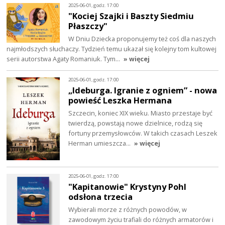
2025-06-01, godz. 17:00
"Kociej Szajki i Baszty Siedmiu
Płaszczy"
W Dniu Dziecka proponujemy też coś dla naszych
najmłodszych słuchaczy. Tydzień temu ukazał się kolejny tom kultowej
serii autorstwa Agaty Romaniuk. Tym…
» więcej
2025-06-01, godz. 17:00
„Ideburga. Igranie z ogniem” - nowa
powieść Leszka Hermana
Szczecin, koniec XIX wieku. Miasto przestaje być
twierdzą, powstają nowe dzielnice, rodzą się
fortuny przemysłowców. W takich czasach Leszek
Herman umieszcza…
» więcej
2025-06-01, godz. 17:00
"Kapitanowie" Krystyny Pohl
odsłona trzecia
Wybierali morze z różnych powodów, w
zawodowym życiu trafiali do różnych armatorów i