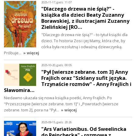
2025-11-17, godz. 11:07
"Dlaczego drzewa nie śpią?" -
książka dla dzieci Beaty Zuzanny
Borawskiej, z ilustracjami Zuzanny
Zielińskiej [RO…
"Dlaczego drzewa nie śpią?" - to tytuł książki dla
dzieci. To historia Zosi i jej Mamy, która che, by
córka była rezolutną i odważną dziewczynką.
Próbuje…
» więcej
2025-10-20, godz. 00:05
"Pył [wiersze zebrane. tom 3] Anny
Frajlich oraz "Szklany sufit języka.
Trzynaście rozmów" - Anny Frajlich i
Sławomira…
Niedawno ukazała się nowa książka poetki, Anny Frajlich. Po
"Przeszczepie [wiersze zebrane. tom 1]” i „Powrotach [wiersze
zebrane. tom 2], pora na "Pył…
» więcej
2025-09-15, godz. 20:26
"Ars Variationibus. Od Sweelincka
do Reincbecka" - rozmowa z