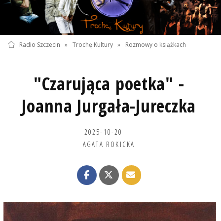
Radio Szczecin
»
Trochę Kultury
»
Rozmowy o książkach
"Czarująca poetka" -
Joanna Jurgała-Jureczka
2025-10-20
AGATA ROKICKA