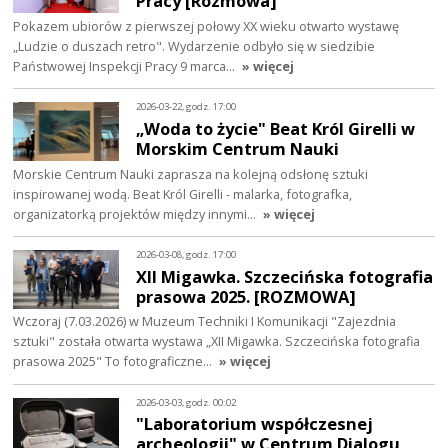
Pracy [Rozmowa]
Pokazem ubiorów z pierwszej połowy XX wieku otwarto wystawę
„Ludzie o duszach retro". Wydarzenie odbyło się w siedzibie
Państwowej Inspekcji Pracy 9 marca…
» więcej
2026-03-22, godz. 17:00
„Woda to życie" Beat Król Girelli w
Morskim Centrum Nauki
Morskie Centrum Nauki zaprasza na kolejną odsłonę sztuki
inspirowanej wodą. Beat Król Girelli - malarka, fotografka,
organizatorką projektów między innymi…
» więcej
2026-03-08, godz. 17:00
XII Migawka. Szczecińska fotografia
prasowa 2025. [ROZMOWA]
Wczoraj (7.03.2026) w Muzeum Techniki I Komunikacji "Zajezdnia
sztuki" została otwarta wystawa „XII Migawka. Szczecińska fotografia
prasowa 2025" To fotograficzne…
» więcej
2026-03-03, godz. 00:02
"Laboratorium współczesnej
archeologii" w Centrum Dialogu