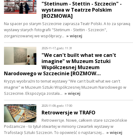
"Stetinum - Stettin - Szczecin" -
wystawa w Teatrze Polskim
[ROZMOWA]
Na spacer po starym Szczecinie zaprasza Teatr Polski. A to za sprawą
wystawy starych fotografii "Stetinum - Stettin - Szczecin",
zorganizowanej we współpracy…
» więcej
2025-11-17, godz. 11:31
"We can't built what we can't
imagine" w Muzeum Sztuki
Współczesnej Muzeum
Narodowego w Szczecinie [ROZMOW…
Kryzys wyobraźni to temat wystawy "We can't built what we can't
imagine" w Muzeum Sztuki Współczesnej Muzeum Narodowego w
Szczecinie. Ekspozycja została…
» więcej
2025-11-09, godz. 17:00
Retrowersje w TRAFO
Retrowersje. Nowe, całkiem stare szczecińskie
Podzamcze - to tytuł otwartej w miniony czwartek wystawy w
Trafostacji Sztuki Szczecin. To opowieść o najstarszej…
» więcej