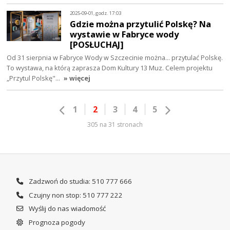
2025-09-01, godz. 17:03
Gdzie można przytulić Polskę? Na
wystawie w Fabryce wody
[POSŁUCHAJ]
Od 31 sierpnia w Fabryce Wody w Szczecinie można... przytulać Polskę.
To wystawa, na którą zaprasza Dom Kultury 13 Muz. Celem projektu
„Przytul Polskę"…
» więcej
1
2
3
4
5
305 na 31 stronach
Zadzwoń do studia: 510 777 666
Czujny non stop: 510 777 222
Wyślij do nas wiadomość
Prognoza pogody