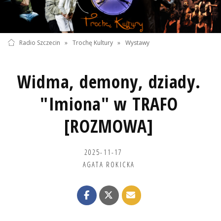
Radio Szczecin
»
Trochę Kultury
»
Wystawy
Widma, demony, dziady.
"Imiona" w TRAFO
[ROZMOWA]
2025-11-17
AGATA ROKICKA