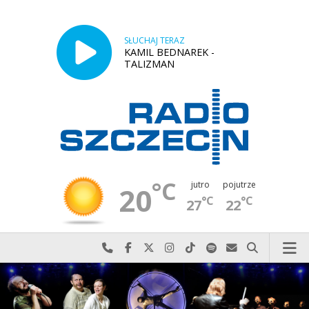
SŁUCHAJ TERAZ
KAMIL BEDNAREK -
TALIZMAN
°C
jutro
pojutrze
20
°C
°C
27
22
Najlepiej po prostu do nas zadzwoń
Odwiedź nas na Facebook-u
Odwiedź nas na X
Odwiedź nas na Instagram-ie
Odwiedź nas na TikTok-u
Szukaj nas na Spotify
Wyślij do nas w
Szukaj