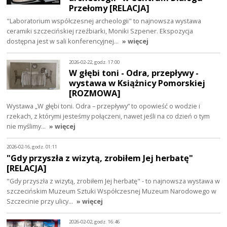
Przełomy [RELACJA]
"Laboratorium współczesnej archeologii" to najnowsza wystawa
ceramiki szczecińskiej rzeźbiarki, Moniki Szpener. Ekspozycja
dostępna jest w sali konferencyjnej…
» więcej
2026-02-22, godz. 17:00
W głębi toni - Odra, przepływy -
wystawa w Książnicy Pomorskiej
[ROZMOWA]
Wystawa „W głębi toni. Odra – przepływy” to opowieść o wodzie i
rzekach, z którymi jesteśmy połączeni, nawet jeśli na co dzień o tym
nie myślimy…
» więcej
2026-02-16, godz. 01:11
"Gdy przyszła z wizytą, zrobiłem Jej herbatę"
[RELACJA]
"Gdy przyszła z wizytą, zrobiłem Jej herbatę" - to najnowsza wystawa w
szczecińskim Muzeum Sztuki Współczesnej Muzeum Narodowego w
Szczecinie przy ulicy…
» więcej
2026-02-02, godz. 16:46