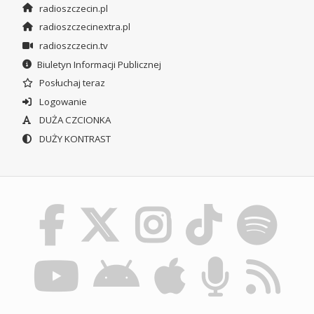
radioszczecin.pl
radioszczecinextra.pl
radioszczecin.tv
Biuletyn Informacji Publicznej
Posłuchaj teraz
Logowanie
DUŻA CZCIONKA
DUŻY KONTRAST