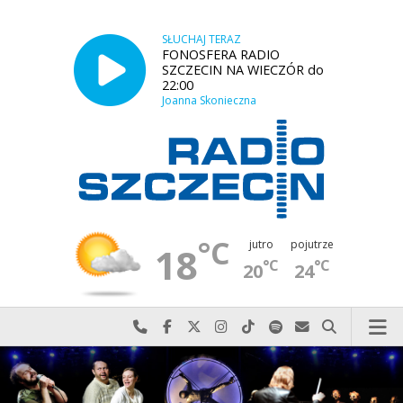
SŁUCHAJ TERAZ
FONOSFERA RADIO
SZCZECIN NA WIECZÓR do
22:00
Joanna Skonieczna
°C
jutro
pojutrze
18
°C
°C
20
24
Najlepiej po prostu do nas zadzwoń
Odwiedź nas na Facebook-u
Odwiedź nas na X
Odwiedź nas na Instagram-ie
Odwiedź nas na TikTok-u
Szukaj nas na Spotify
Wyślij do nas w
Szukaj