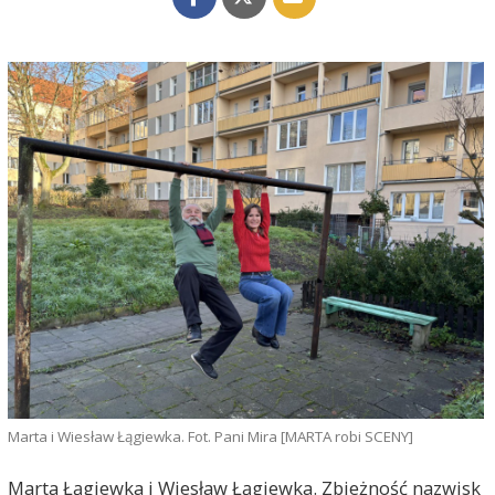
Marta i Wiesław Łągiewka. Fot. Pani Mira [MARTA robi SCENY]
Marta Łągiewka i Wiesław Łągiewka. Zbieżność nazwisk