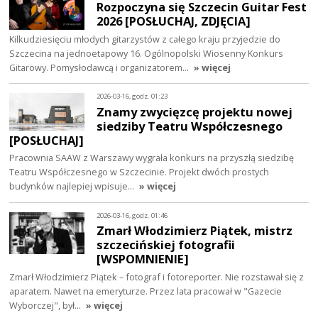
Rozpoczyna się Szczecin Guitar Fest
2026 [POSŁUCHAJ, ZDJĘCIA]
Kilkudziesięciu młodych gitarzystów z całego kraju przyjedzie do
Szczecina na jednoetapowy 16. Ogólnopolski Wiosenny Konkurs
Gitarowy. Pomysłodawcą i organizatorem…
» więcej
2026-03-16, godz. 01:23
Znamy zwycięzcę projektu nowej
siedziby Teatru Współczesnego
[POSŁUCHAJ]
Pracownia SAAW z Warszawy wygrała konkurs na przyszłą siedzibę
Teatru Współczesnego w Szczecinie. Projekt dwóch prostych
budynków najlepiej wpisuje…
» więcej
2026-03-16, godz. 01:46
Zmarł Włodzimierz Piątek, mistrz
szczecińskiej fotografii
[WSPOMNIENIE]
Zmarł Włodzimierz Piątek – fotograf i fotoreporter. Nie rozstawał się z
aparatem. Nawet na emeryturze. Przez lata pracował w "Gazecie
Wyborczej", był…
» więcej