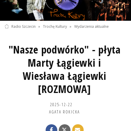
Radio Szczecin
»
Trochę Kultury
»
Wydarzenia aktualne
"Nasze podwórko" - płyta
Marty Łągiewki i
Wiesława Łągiewki
[ROZMOWA]
2025-12-22
AGATA ROKICKA