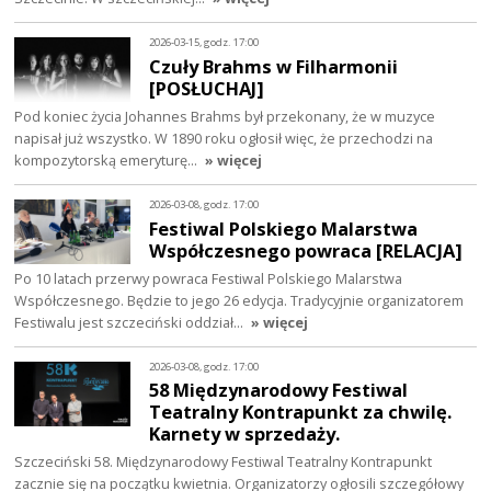
2026-03-15, godz. 17:00
Czuły Brahms w Filharmonii
[POSŁUCHAJ]
Pod koniec życia Johannes Brahms był przekonany, że w muzyce
napisał już wszystko. W 1890 roku ogłosił więc, że przechodzi na
kompozytorską emeryturę…
» więcej
2026-03-08, godz. 17:00
Festiwal Polskiego Malarstwa
Współczesnego powraca [RELACJA]
Po 10 latach przerwy powraca Festiwal Polskiego Malarstwa
Współczesnego. Będzie to jego 26 edycja. Tradycyjnie organizatorem
Festiwalu jest szczeciński oddział…
» więcej
2026-03-08, godz. 17:00
58 Międzynarodowy Festiwal
Teatralny Kontrapunkt za chwilę.
Karnety w sprzedaży.
Szczeciński 58. Międzynarodowy Festiwal Teatralny Kontrapunkt
zacznie się na początku kwietnia. Organizatorzy ogłosili szczegółowy