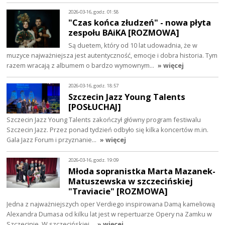
2026-03-16, godz. 01:58
"Czas końca złudzeń" - nowa płyta
zespołu BAiKA [ROZMOWA]
Są duetem, który od 10 lat udowadnia, że w
muzyce najważniejsza jest autentyczność, emocje i dobra historia. Tym
razem wracają z albumem o bardzo wymownym…
» więcej
2026-03-16, godz. 18:57
Szczecin Jazz Young Talents
[POSŁUCHAJ]
Szczecin Jazz Young Talents zakończył główny program festiwalu
Szczecin Jazz. Przez ponad tydzień odbyło się kilka koncertów m.in.
Gala Jazz Forum i przyznanie…
» więcej
2026-03-16, godz. 19:09
Młoda sopranistka Marta Mazanek-
Matuszewska w szczecińskiej
"Traviacie" [ROZMOWA]
Jedna z najważniejszych oper Verdiego inspirowana Damą kameliową
Alexandra Dumasa od kilku lat jest w repertuarze Opery na Zamku w
Szczecinie. W szczecińskiej…
» więcej