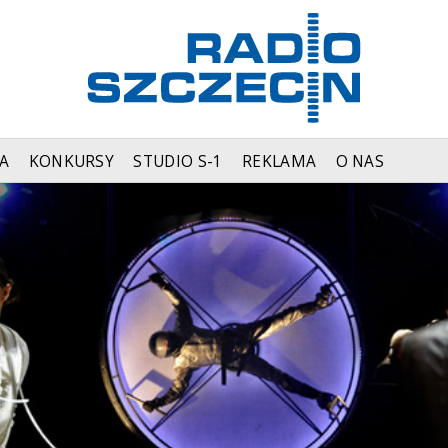
A
KONKURSY
STUDIO S-1
REKLAMA
O NAS