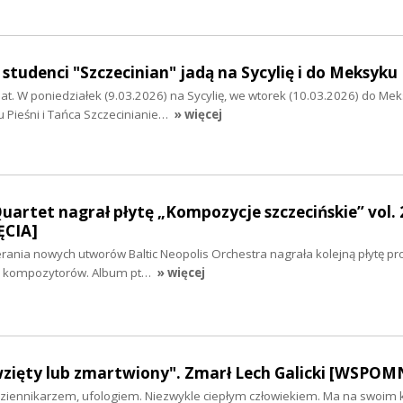
i studenci "Szczecinian" jadą na Sycylię i do Meksyku
iat. W poniedziałek (9.03.2026) na Sycylię, we wtorek (10.03.2026) do Mek
 Pieśni i Tańca Szczecinianie…
» więcej
Quartet nagrał płytę „Kompozycje szczecińskie” vol. 
CIA]
rania nowych utworów Baltic Neopolis Orchestra nagrała kolejną płytę p
ch kompozytorów. Album pt…
» więcej
zięty lub zmartwiony". Zmarł Lech Galicki [WSPOM
 dziennikarzem, ufologiem. Niezwykle ciepłym człowiekiem. Ma na swoim 