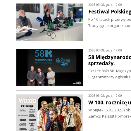
2026-03-08, godz. 17:00
Festiwal Polski
Po 10 latach przerwy p
Tradycyjnie organizator
2026-03-08, godz. 17:00
58 Międzynarodo
sprzedaży.
Szczeciński 58. Międzyn
Organizatorzy ogłosili
2026-03-08, godz. 17:00
W 100. rocznicę 
W piętek (6.03.2026) ob
Zamku Książąt Pomorski