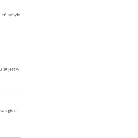
zień odbyło
lat jest w
u ogłosił