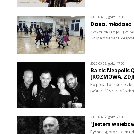
2026-03-08, godz. 17:00
Dzieci, młodzież 
Szczecinianie jadą w św
Grupa dziecięca Zespołu
2026-03-08, godz. 17:00
Baltic Neopolis 
[ROZMOWA, ZDJĘ
Po ponad dekadzie zbie
twórczość szczeciński
2026-03-02, godz. 23:02
"Jestem wniebow
Był poetą, prozaikiem,