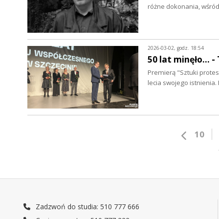
różne dokonania, wśró
2026-03-02, godz. 18:54
50 lat minęło...
Premierą "Sztuki prote
lecia swojego istnienia.
10
Zadzwoń do studia: 510 777 666