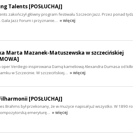
ung Talents [POSŁUCHAJ]
ents zakończył główny program festiwalu Szczecin Jazz. Przez ponad tyd
n. Gala Jazz Forum i przyznanie…
» więcej
ka Marta Mazanek-Matuszewska w szczecińskiej
OZMOWA]
h oper Verdiego inspirowana Damą kameliową Alexandra Dumasa od kilku 
amku w Szczecinie. W szczecińskiej…
» więcej
Filharmonii [POSŁUCHAJ]
nes Brahms był przekonany, że w muzyce napisał już wszystko. W 1890 rok
a kompozytorską emeryturę…
» więcej