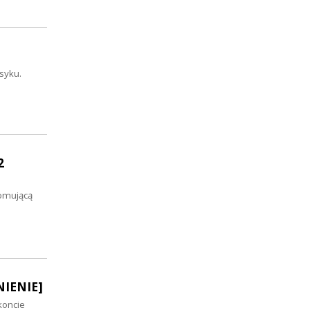
syku.
2
romującą
NIENIE]
koncie