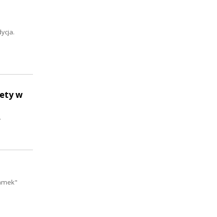
ycja.
nety w
.
Zamek"