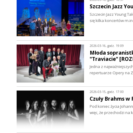
Szczecin Jazz Yo
Szczecin Jazz Young Tal
się kilka koncertów m.i
2026-03-16, godz. 19:09
Młoda sopranist
"Traviacie" [R
Jedna z najważniejszyc
repertuarze Opery na Z
2026-03-15, godz. 17:00
Czuły Brahms w 
Pod koniec życia Johan
więc, że przechodzi n