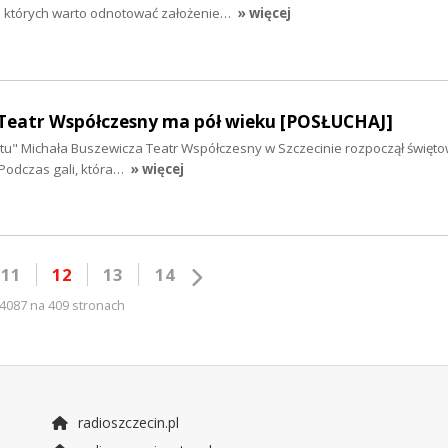
d których warto odnotować założenie…
» więcej
 - Teatr Współczesny ma pół wieku [POSŁUCHAJ]
stu" Michała Buszewicza Teatr Współczesny w Szczecinie rozpoczął święto
 Podczas gali, która…
» więcej
11
12
13
14
4087 na 409 stronach
radioszczecin.pl