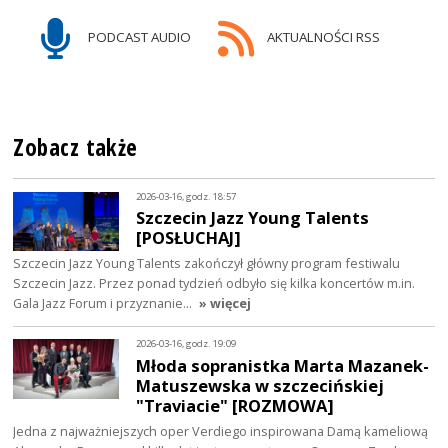
PODCAST AUDIO
AKTUALNOŚCI RSS
Zobacz także
2026-03-16, godz. 18:57
Szczecin Jazz Young Talents
[POSŁUCHAJ]
Szczecin Jazz Young Talents zakończył główny program festiwalu
Szczecin Jazz. Przez ponad tydzień odbyło się kilka koncertów m.in.
Gala Jazz Forum i przyznanie…
» więcej
2026-03-16, godz. 19:09
Młoda sopranistka Marta Mazanek-
Matuszewska w szczecińskiej
"Traviacie" [ROZMOWA]
Jedna z najważniejszych oper Verdiego inspirowana Damą kameliową