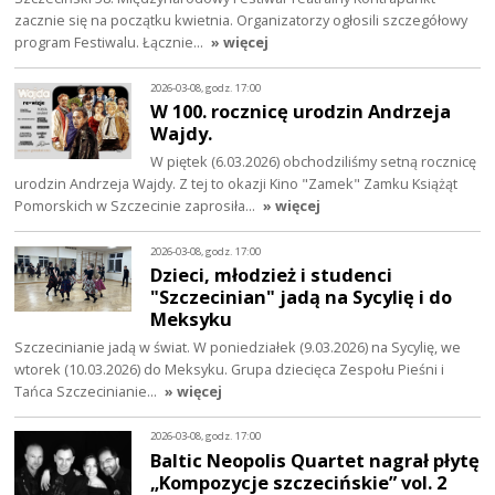
zacznie się na początku kwietnia. Organizatorzy ogłosili szczegółowy
program Festiwalu. Łącznie…
» więcej
2026-03-08, godz. 17:00
W 100. rocznicę urodzin Andrzeja
Wajdy.
W piętek (6.03.2026) obchodziliśmy setną rocznicę
urodzin Andrzeja Wajdy. Z tej to okazji Kino "Zamek" Zamku Książąt
Pomorskich w Szczecinie zaprosiła…
» więcej
2026-03-08, godz. 17:00
Dzieci, młodzież i studenci
"Szczecinian" jadą na Sycylię i do
Meksyku
Szczecinianie jadą w świat. W poniedziałek (9.03.2026) na Sycylię, we
wtorek (10.03.2026) do Meksyku. Grupa dziecięca Zespołu Pieśni i
Tańca Szczecinianie…
» więcej
2026-03-08, godz. 17:00
Baltic Neopolis Quartet nagrał płytę
„Kompozycje szczecińskie” vol. 2