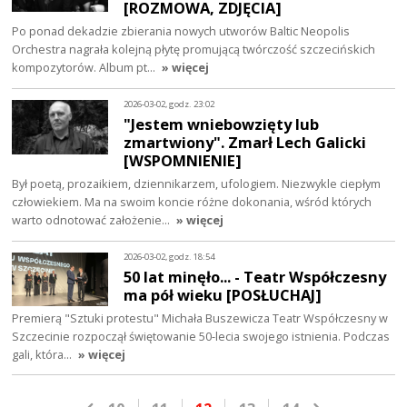
[ROZMOWA, ZDJĘCIA]
Po ponad dekadzie zbierania nowych utworów Baltic Neopolis
Orchestra nagrała kolejną płytę promującą twórczość szczecińskich
kompozytorów. Album pt…
» więcej
2026-03-02, godz. 23:02
"Jestem wniebowzięty lub
zmartwiony". Zmarł Lech Galicki
[WSPOMNIENIE]
Był poetą, prozaikiem, dziennikarzem, ufologiem. Niezwykle ciepłym
człowiekiem. Ma na swoim koncie różne dokonania, wśród których
warto odnotować założenie…
» więcej
2026-03-02, godz. 18:54
50 lat minęło... - Teatr Współczesny
ma pół wieku [POSŁUCHAJ]
Premierą "Sztuki protestu" Michała Buszewicza Teatr Współczesny w
Szczecinie rozpoczął świętowanie 50-lecia swojego istnienia. Podczas
gali, która…
» więcej