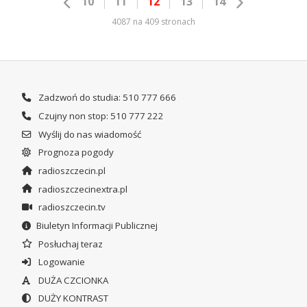
10
11
12
13
14
4087 na 409 stronach
Zadzwoń do studia: 510 777 666
Czujny non stop: 510 777 222
Wyślij do nas wiadomość
Prognoza pogody
radioszczecin.pl
radioszczecinextra.pl
radioszczecin.tv
Biuletyn Informacji Publicznej
Posłuchaj teraz
Logowanie
DUŻA CZCIONKA
DUŻY KONTRAST