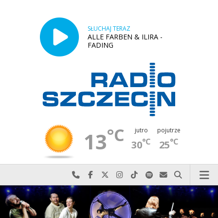
SŁUCHAJ TERAZ
ALLE FARBEN & ILIRA -
FADING
°C
jutro
pojutrze
13
°C
°C
30
25
Najlepiej po prostu do nas zadzwoń
Odwiedź nas na Facebook-u
Odwiedź nas na X
Odwiedź nas na Instagram-ie
Odwiedź nas na TikTok-u
Szukaj nas na Spotify
Wyślij do nas w
Szukaj