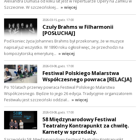
Alexandra Dumasa od kilku lat jest w repertuarze Opery na Zamku w
Szczecinie. W szczecińskiej…
» więcej
2026-03-15, godz. 17:00
Czuły Brahms w Filharmonii
[POSŁUCHAJ]
Pod koniec życia Johannes Brahms był przekonany, że w muzyce
napisał już wszystko. W 1890 roku ogłosił więc, że przechodzi na
kompozytorską emeryturę…
» więcej
2026-03-08, godz. 17:00
Festiwal Polskiego Malarstwa
Współczesnego powraca [RELACJA]
Po 10 latach przerwy powraca Festiwal Polskiego Malarstwa
Współczesnego. Będzie to jego 26 edycja. Tradycyjnie organizatorem
Festiwalu jest szczeciński oddział…
» więcej
2026-03-08, godz. 17:00
58 Międzynarodowy Festiwal
Teatralny Kontrapunkt za chwilę.
Karnety w sprzedaży.
Szczeciński 58. Międzynarodowy Festiwal Teatralny Kontrapunkt