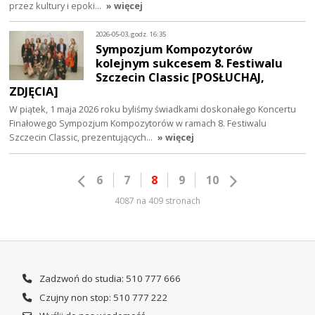
przez kultury i epoki…
» więcej
2026-05-03, godz. 16:35
Sympozjum Kompozytorów
kolejnym sukcesem 8. Festiwalu
Szczecin Classic [POSŁUCHAJ,
ZDJĘCIA]
W piątek, 1 maja 2026 roku byliśmy świadkami doskonałego Koncertu
Finałowego Sympozjum Kompozytorów w ramach 8. Festiwalu
Szczecin Classic, prezentujących…
» więcej
6
7
8
9
10
4087 na 409 stronach
Zadzwoń do studia: 510 777 666
Czujny non stop: 510 777 222