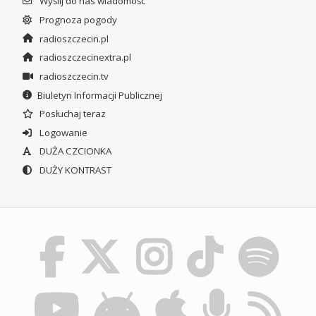
Wyślij do nas wiadomość
Prognoza pogody
radioszczecin.pl
radioszczecinextra.pl
radioszczecin.tv
Biuletyn Informacji Publicznej
Posłuchaj teraz
Logowanie
DUŻA CZCIONKA
DUŻY KONTRAST