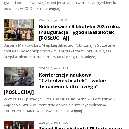
granic i podziałów oraz, że jest jedynym uniwersalnym językiem ludzi,
powołała w 2013 roku…
» więcej
2026-05-13, godz. 00:21
Bibliotekarz i Biblioteka 2025 roku.
Inauguracja Tygodnia Bibliotek
[POSŁUCHAJ]
Barbara Markowska z Miejskiej Biblioteki Publicznej w Szczecinie
została "Zachodniopomorskim Bibliotekarzem Roku 2025", zaś
Miejska Biblioteka Publiczna w Kołobrzegu…
» więcej
2026-05-12, godz. 15:13
Konferencja naukowa
"Czterdziestolatek” – wokół
fenomenu kulturowego"
[POSŁUCHAJ]
W czwartek i piątek (7 i 8 maja) w Muzeum Techniki i Komunikacji -
Zajezdnia Sztuki w Szczecinie odbyła się interdyscyplinarna
konferencja naukowa poświęcona…
» więcej
2026-05-10, godz. 17:00
Sweet Four obchodzi 35-lecie pracy