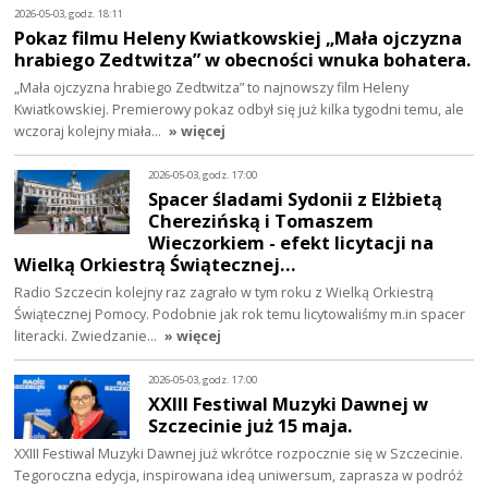
2026-05-03, godz. 18:11
Pokaz filmu Heleny Kwiatkowskiej „Mała ojczyzna
hrabiego Zedtwitza” w obecności wnuka bohatera.
„Mała ojczyzna hrabiego Zedtwitza” to najnowszy film Heleny
Kwiatkowskiej. Premierowy pokaz odbył się już kilka tygodni temu, ale
wczoraj kolejny miała…
» więcej
2026-05-03, godz. 17:00
Spacer śladami Sydonii z Elżbietą
Cherezińską i Tomaszem
Wieczorkiem - efekt licytacji na
Wielką Orkiestrą Świątecznej…
Radio Szczecin kolejny raz zagrało w tym roku z Wielką Orkiestrą
Świątecznej Pomocy. Podobnie jak rok temu licytowaliśmy m.in spacer
literacki. Zwiedzanie…
» więcej
2026-05-03, godz. 17:00
XXIII Festiwal Muzyki Dawnej w
Szczecinie już 15 maja.
XXIII Festiwal Muzyki Dawnej już wkrótce rozpocznie się w Szczecinie.
Tegoroczna edycja, inspirowana ideą uniwersum, zaprasza w podróż