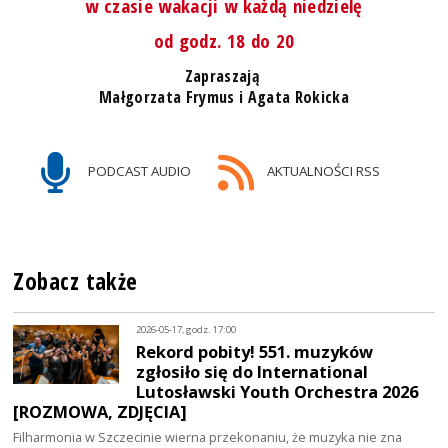
w czasie wakacji w każdą niedzielę
od godz. 18 do 20
Zapraszają
Małgorzata Frymus i Agata Rokicka
PODCAST AUDIO
AKTUALNOŚCI RSS
Zobacz także
2026-05-17, godz. 17:00
Rekord pobity! 551. muzyków
zgłosiło się do International
Lutosławski Youth Orchestra 2026
[ROZMOWA, ZDJĘCIA]
Filharmonia w Szczecinie wierna przekonaniu, że muzyka nie zna