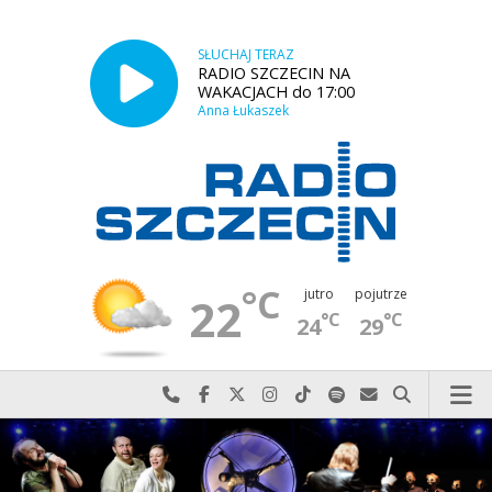
SŁUCHAJ TERAZ
RADIO SZCZECIN NA
WAKACJACH do 17:00
Anna Łukaszek
°C
jutro
pojutrze
22
°C
°C
24
29
Najlepiej po prostu do nas zadzwoń
Odwiedź nas na Facebook-u
Odwiedź nas na X
Odwiedź nas na Instagram-ie
Odwiedź nas na TikTok-u
Szukaj nas na Spotify
Wyślij do nas w
Szukaj