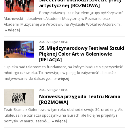
artystycznej [ROZMOWA]
Pomysłodawcą i założycielem grupy był Krzysztof
Machowski – absolwent Akademii Muzycznej w Poznaniu oraz
Akademii Muzycznej we Wrocławiu na Wydziale Wokalno-Aktorskim…
» więcej
2026-05-13, godz. 01:42
35. Międzynarodowy Festiwal Sztuki
Pięknej Color Art w Goleniowie
[RELACJA]
"Opieka nad talentem to fundament, na którym buduje się przyszłość
młodego człowieka. To inwestycja w pasję, kreatywność, ale także
motywowanie do dalszego…
» więcej
2026-05-13, godz. 01:26
Norweska przygoda Teatru Brama
[ROZMOWA]
Teatr Brama z Goleniowa w tym roku obchodzi swoje 30. urodziny. Ale
jubileusz nie oznacza spoczynku na laurach, ale kolejne projekty i
pomysły. W marcu zespół…
» więcej