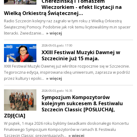
Cherezińską i Tomaszem
Wieczorkiem - efekt licytacji na
Wielką Orkiestrą Świątecznej…
Radio Szczecin kolejny raz zagrało w tym roku z Wielką Orkiestrą
Świątecznej Pomocy. Podobnie jak rok temu licytowaliśmy m.in spacer
literacki. Zwiedzanie…
» więcej
2026-05-03, godz. 17:00
XXIII Festiwal Muzyki Dawnej w
Szczecinie już 15 maja.
XXIII Festiwal Muzyki Dawnej już wkrótce rozpocznie się w Szczecinie.
Tegoroczna edycja, inspirowana ideą uniwersum, zaprasza w podróż
przez kultury i epoki…
» więcej
2026-05-03, godz. 16:35
Sympozjum Kompozytorów
kolejnym sukcesem 8. Festiwalu
Szczecin Classic [POSŁUCHAJ,
ZDJĘCIA]
W piątek, 1 maja 2026 roku byliśmy świadkami doskonałego Koncertu
Finałowego Sympozjum Kompozytorów w ramach 8. Festiwalu
Szczecin Classic, prezentujących…
» więcej