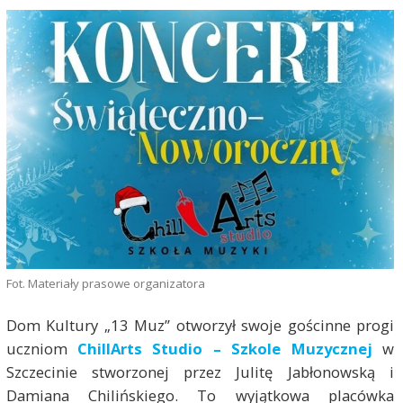
Fot. Materiały prasowe organizatora
Dom Kultury „13 Muz” otworzył swoje gościnne progi
uczniom
ChillArts Studio – Szkole Muzyczn
ej
w
Szczecinie stworzonej przez Julitę Jabłonowską i
Damiana Chilińskiego. To wyjątkowa placówka