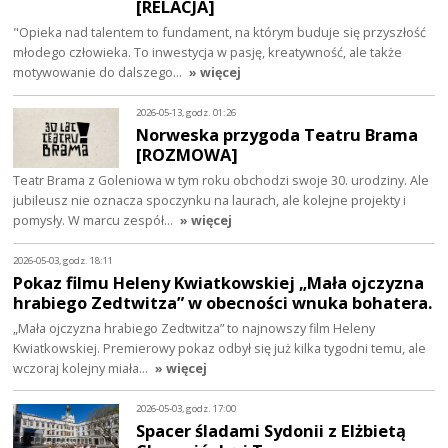
[RELACJA]
"Opieka nad talentem to fundament, na którym buduje się przyszłość
młodego człowieka. To inwestycja w pasję, kreatywność, ale także
motywowanie do dalszego…
» więcej
2026-05-13, godz. 01:26
Norweska przygoda Teatru Brama
[ROZMOWA]
Teatr Brama z Goleniowa w tym roku obchodzi swoje 30. urodziny. Ale
jubileusz nie oznacza spoczynku na laurach, ale kolejne projekty i
pomysły. W marcu zespół…
» więcej
2026-05-03, godz. 18:11
Pokaz filmu Heleny Kwiatkowskiej „Mała ojczyzna
hrabiego Zedtwitza” w obecności wnuka bohatera.
„Mała ojczyzna hrabiego Zedtwitza” to najnowszy film Heleny
Kwiatkowskiej. Premierowy pokaz odbył się już kilka tygodni temu, ale
wczoraj kolejny miała…
» więcej
2026-05-03, godz. 17:00
Spacer śladami Sydonii z Elżbietą