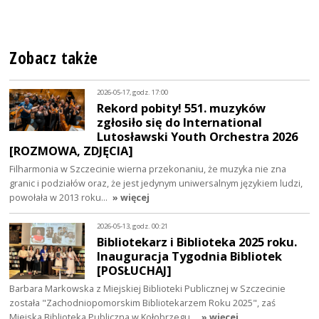
Zobacz także
2026-05-17, godz. 17:00
Rekord pobity! 551. muzyków
zgłosiło się do International
Lutosławski Youth Orchestra 2026
[ROZMOWA, ZDJĘCIA]
Filharmonia w Szczecinie wierna przekonaniu, że muzyka nie zna
granic i podziałów oraz, że jest jedynym uniwersalnym językiem ludzi,
powołała w 2013 roku…
» więcej
2026-05-13, godz. 00:21
Bibliotekarz i Biblioteka 2025 roku.
Inauguracja Tygodnia Bibliotek
[POSŁUCHAJ]
Barbara Markowska z Miejskiej Biblioteki Publicznej w Szczecinie
została "Zachodniopomorskim Bibliotekarzem Roku 2025", zaś
Miejska Biblioteka Publiczna w Kołobrzegu…
» więcej