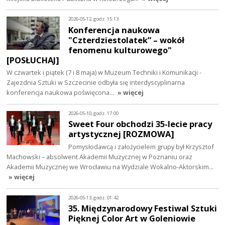
2026-05-12, godz. 15:13
Konferencja naukowa
"Czterdziestolatek” – wokół
fenomenu kulturowego"
[POSŁUCHAJ]
W czwartek i piątek (7 i 8 maja) w Muzeum Techniki i Komunikacji -
Zajezdnia Sztuki w Szczecinie odbyła się interdyscyplinarna
konferencja naukowa poświęcona…
» więcej
2026-05-10, godz. 17:00
Sweet Four obchodzi 35-lecie pracy
artystycznej [ROZMOWA]
Pomysłodawcą i założycielem grupy był Krzysztof
Machowski – absolwent Akademii Muzycznej w Poznaniu oraz
Akademii Muzycznej we Wrocławiu na Wydziale Wokalno-Aktorskim…
» więcej
2026-05-13, godz. 01:42
35. Międzynarodowy Festiwal Sztuki
Pięknej Color Art w Goleniowie