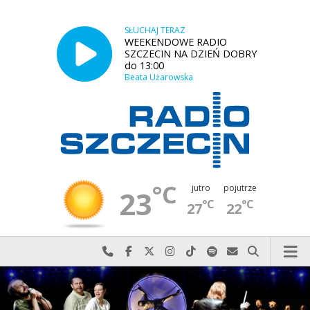
SŁUCHAJ TERAZ
WEEKENDOWE RADIO
SZCZECIN NA DZIEŃ DOBRY
do 13:00
Beata Użarowska
°C
jutro
pojutrze
23
°C
°C
27
22
Najlepiej po prostu do nas zadzwoń
Odwiedź nas na Facebook-u
Odwiedź nas na X
Odwiedź nas na Instagram-ie
Odwiedź nas na TikTok-u
Szukaj nas na Spotify
Wyślij do nas w
Szukaj