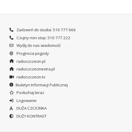
Zadzwoń do studia: 510 777 666
Czujny non stop: 510 777 222
Wyślij do nas wiadomość
Prognoza pogody
radioszczecin.pl
radioszczecinextra.pl
radioszczecin.tv
Biuletyn Informacji Publicznej
Posłuchaj teraz
Logowanie
DUŻA CZCIONKA
DUŻY KONTRAST