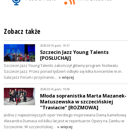
Zobacz także
2026-03-16, godz. 18:57
Szczecin Jazz Young Talents
[POSŁUCHAJ]
Szczecin Jazz Young Talents zakończył główny program festiwalu
Szczecin Jazz. Przez ponad tydzień odbyło się kilka koncertów m.in.
Gala Jazz Forum i przyznanie…
» więcej
2026-03-16, godz. 19:09
Młoda sopranistka Marta Mazanek-
Matuszewska w szczecińskiej
"Traviacie" [ROZMOWA]
Jedna z najważniejszych oper Verdiego inspirowana Damą kameliową
Alexandra Dumasa od kilku lat jest w repertuarze Opery na Zamku w
Szczecinie. W szczecińskiej…
» więcej