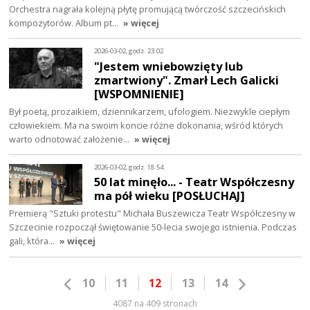
Orchestra nagrała kolejną płytę promującą twórczość szczecińskich
kompozytorów. Album pt…
» więcej
2026-03-02, godz. 23:02
"Jestem wniebowzięty lub
zmartwiony". Zmarł Lech Galicki
[WSPOMNIENIE]
Był poetą, prozaikiem, dziennikarzem, ufologiem. Niezwykle ciepłym
człowiekiem. Ma na swoim koncie różne dokonania, wśród których
warto odnotować założenie…
» więcej
2026-03-02, godz. 18:54
50 lat minęło... - Teatr Współczesny
ma pół wieku [POSŁUCHAJ]
Premierą "Sztuki protestu" Michała Buszewicza Teatr Współczesny w
Szczecinie rozpoczął świętowanie 50-lecia swojego istnienia. Podczas
gali, która…
» więcej
10
11
12
13
14
4087 na 409 stronach