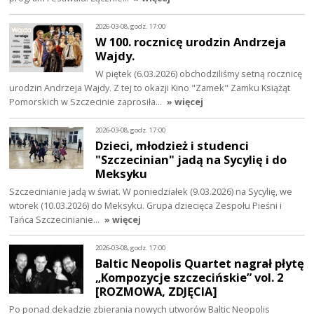
2026-03-08, godz. 17:00
W 100. rocznicę urodzin Andrzeja
Wajdy.
W piętek (6.03.2026) obchodziliśmy setną rocznicę
urodzin Andrzeja Wajdy. Z tej to okazji Kino "Zamek" Zamku Książąt
Pomorskich w Szczecinie zaprosiła…
» więcej
2026-03-08, godz. 17:00
Dzieci, młodzież i studenci
"Szczecinian" jadą na Sycylię i do
Meksyku
Szczecinianie jadą w świat. W poniedziałek (9.03.2026) na Sycylię, we
wtorek (10.03.2026) do Meksyku. Grupa dziecięca Zespołu Pieśni i
Tańca Szczecinianie…
» więcej
2026-03-08, godz. 17:00
Baltic Neopolis Quartet nagrał płytę
„Kompozycje szczecińskie” vol. 2
[ROZMOWA, ZDJĘCIA]
Po ponad dekadzie zbierania nowych utworów Baltic Neopolis