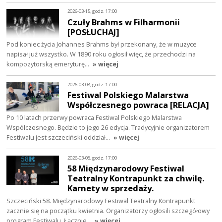
2026-03-15, godz. 17:00
Czuły Brahms w Filharmonii
[POSŁUCHAJ]
Pod koniec życia Johannes Brahms był przekonany, że w muzyce
napisał już wszystko. W 1890 roku ogłosił więc, że przechodzi na
kompozytorską emeryturę…
» więcej
2026-03-08, godz. 17:00
Festiwal Polskiego Malarstwa
Współczesnego powraca [RELACJA]
Po 10 latach przerwy powraca Festiwal Polskiego Malarstwa
Współczesnego. Będzie to jego 26 edycja. Tradycyjnie organizatorem
Festiwalu jest szczeciński oddział…
» więcej
2026-03-08, godz. 17:00
58 Międzynarodowy Festiwal
Teatralny Kontrapunkt za chwilę.
Karnety w sprzedaży.
Szczeciński 58. Międzynarodowy Festiwal Teatralny Kontrapunkt
zacznie się na początku kwietnia. Organizatorzy ogłosili szczegółowy
program Festiwalu. Łącznie…
» więcej