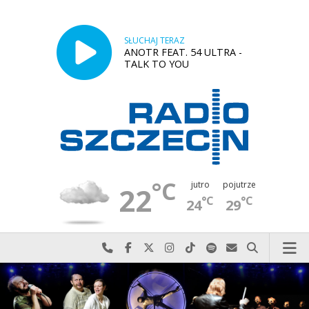
SŁUCHAJ TERAZ
ANOTR FEAT. 54 ULTRA -
TALK TO YOU
°C
jutro
pojutrze
22
°C
°C
24
29
Najlepiej po prostu do nas zadzwoń
Odwiedź nas na Facebook-u
Odwiedź nas na X
Odwiedź nas na Instagram-ie
Odwiedź nas na TikTok-u
Szukaj nas na Spotify
Wyślij do nas w
Szukaj