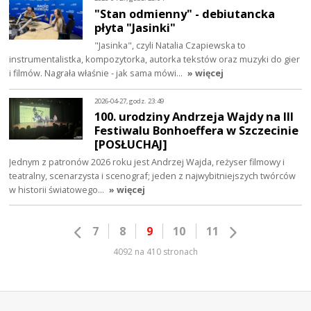
"Stan odmienny" - debiutancka
płyta "Jasinki"
"Jasinka", czyli Natalia Czapiewska to
instrumentalistka, kompozytorka, autorka tekstów oraz muzyki do gier
i filmów. Nagrała właśnie - jak sama mówi…
» więcej
2026-04-27, godz. 23:49
100. urodziny Andrzeja Wajdy na III
Festiwalu Bonhoeffera w Szczecinie
[POSŁUCHAJ]
Jednym z patronów 2026 roku jest Andrzej Wajda, reżyser filmowy i
teatralny, scenarzysta i scenograf; jeden z najwybitniejszych twórców
w historii światowego…
» więcej
7
8
9
10
11
4092 na 410 stronach