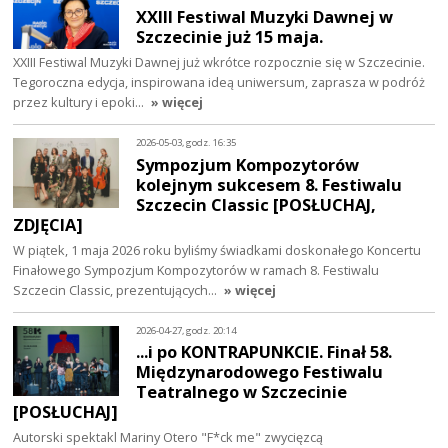
XXIII Festiwal Muzyki Dawnej w
Szczecinie już 15 maja.
XXIII Festiwal Muzyki Dawnej już wkrótce rozpocznie się w Szczecinie.
Tegoroczna edycja, inspirowana ideą uniwersum, zaprasza w podróż
przez kultury i epoki…
» więcej
2026-05-03, godz. 16:35
Sympozjum Kompozytorów
kolejnym sukcesem 8. Festiwalu
Szczecin Classic [POSŁUCHAJ,
ZDJĘCIA]
W piątek, 1 maja 2026 roku byliśmy świadkami doskonałego Koncertu
Finałowego Sympozjum Kompozytorów w ramach 8. Festiwalu
Szczecin Classic, prezentujących…
» więcej
2026-04-27, godz. 20:14
...i po KONTRAPUNKCIE. Finał 58.
Międzynarodowego Festiwalu
Teatralnego w Szczecinie
[POSŁUCHAJ]
Autorski spektakl Mariny Otero "F*ck me" zwycięzcą