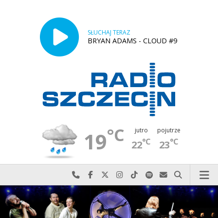
SŁUCHAJ TERAZ
BRYAN ADAMS - CLOUD #9
°C
jutro
pojutrze
19
°C
°C
22
23
Najlepiej po prostu do nas zadzwoń
Odwiedź nas na Facebook-u
Odwiedź nas na X
Odwiedź nas na Instagram-ie
Odwiedź nas na TikTok-u
Szukaj nas na Spotify
Wyślij do nas w
Szukaj