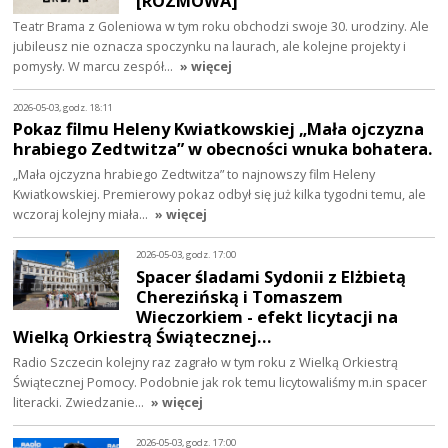
[ROZMOWA]
Teatr Brama z Goleniowa w tym roku obchodzi swoje 30. urodziny. Ale
jubileusz nie oznacza spoczynku na laurach, ale kolejne projekty i
pomysły. W marcu zespół…
» więcej
2026-05-03, godz. 18:11
Pokaz filmu Heleny Kwiatkowskiej „Mała ojczyzna
hrabiego Zedtwitza” w obecności wnuka bohatera.
„Mała ojczyzna hrabiego Zedtwitza” to najnowszy film Heleny
Kwiatkowskiej. Premierowy pokaz odbył się już kilka tygodni temu, ale
wczoraj kolejny miała…
» więcej
2026-05-03, godz. 17:00
Spacer śladami Sydonii z Elżbietą
Cherezińską i Tomaszem
Wieczorkiem - efekt licytacji na
Wielką Orkiestrą Świątecznej…
Radio Szczecin kolejny raz zagrało w tym roku z Wielką Orkiestrą
Świątecznej Pomocy. Podobnie jak rok temu licytowaliśmy m.in spacer
literacki. Zwiedzanie…
» więcej
2026-05-03, godz. 17:00