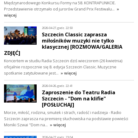
Międzynarodowego Konkursu Formy na 58. KONTRAPUNKCIE.
Przedstawienie otrzymało od jurorów Grand Prix Festiwalu…
»
więcej
2026-04-27, godz. 22:50
Szczecin Classic zaprasza
miłośników muzyki nie tylko
klasycznej [ROZMOWA/GALERIA
ZDJĘĆ]
Koncertem w studiu Radia Szczecin dziś wieczorem (26 kwietnia)
oficjalnie rozpocznie się 8. edycja Szczecin Classic. Muzyczne
spotkanie zatytułowane jest…
» więcej
2026-04-26, godz. 22:41
Zaproszenie do Teatru Radia
Szczecin - "Dom na klifie"
[POSŁUCHAJ]
Morze, miłość, rodzina, smutek i strach, radość i nadzieja - Radio
Szczecin zaprasza na premierę słuchowiska na podstawie powieści
Moniki Szwai "Dom na…
» więcej
2026-04-27, godz. 23:04