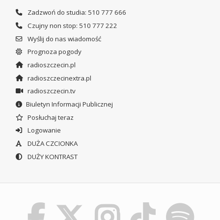
Zadzwoń do studia: 510 777 666
Czujny non stop: 510 777 222
Wyślij do nas wiadomość
Prognoza pogody
radioszczecin.pl
radioszczecinextra.pl
radioszczecin.tv
Biuletyn Informacji Publicznej
Posłuchaj teraz
Logowanie
DUŻA CZCIONKA
DUŻY KONTRAST