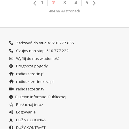
1
2
3
4
5
484 na 49 stronach
Zadzwoń do studia: 510 777 666
Czujny non stop: 510 777 222
Wyślij do nas wiadomość
Prognoza pogody
radioszczecin.pl
radioszczecinextra.pl
radioszczecin.tv
Biuletyn Informacji Publicznej
Posłuchaj teraz
Logowanie
DUŻA CZCIONKA
DUŻY KONTRAST