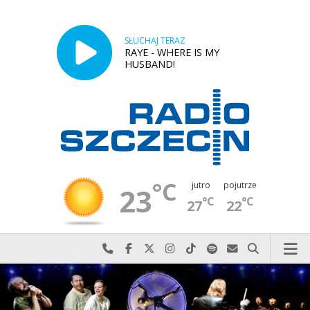
SŁUCHAJ TERAZ
RAYE - WHERE IS MY
HUSBAND!
°C
jutro
pojutrze
23
°C
°C
27
22
Najlepiej po prostu do nas zadzwoń
Odwiedź nas na Facebook-u
Odwiedź nas na X
Odwiedź nas na Instagram-ie
Odwiedź nas na TikTok-u
Szukaj nas na Spotify
Wyślij do nas w
Szukaj