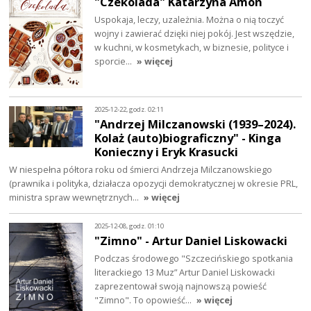
"Czekolada" Katarzyna Amon
Uspokaja, leczy, uzależnia. Można o nią toczyć
wojny i zawierać dzięki niej pokój. Jest wszędzie,
w kuchni, w kosmetykach, w biznesie, polityce i
sporcie…
» więcej
2025-12-22, godz. 02:11
"Andrzej Milczanowski (1939–2024).
Kolaż (auto)biograficzny" - Kinga
Konieczny i Eryk Krasucki
W niespełna półtora roku od śmierci Andrzeja Milczanowskiego
(prawnika i polityka, działacza opozycji demokratycznej w okresie PRL,
ministra spraw wewnętrznych…
» więcej
2025-12-08, godz. 01:10
"Zimno" - Artur Daniel Liskowacki
Podczas środowego "Szczecińskiego spotkania
literackiego 13 Muz” Artur Daniel Liskowacki
zaprezentował swoją najnowszą powieść
"Zimno". To opowieść…
» więcej