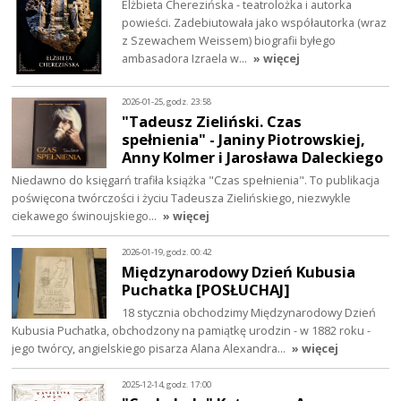
Elżbieta Cherezińska - teatrolożka i autorka
powieści. Zadebiutowała jako współautorka (wraz
z Szewachem Weissem) biografii byłego
ambasadora Izraela w…
» więcej
2026-01-25, godz. 23:58
"Tadeusz Zieliński. Czas
spełnienia" - Janiny Piotrowskiej,
Anny Kolmer i Jarosława Daleckiego
Niedawno do księgarń trafiła książka "Czas spełnienia". To publikacja
poświęcona twórczości i życiu Tadeusza Zielińskiego, niezwykle
ciekawego świnoujskiego…
» więcej
2026-01-19, godz. 00:42
Międzynarodowy Dzień Kubusia
Puchatka [POSŁUCHAJ]
18 stycznia obchodzimy Międzynarodowy Dzień
Kubusia Puchatka, obchodzony na pamiątkę urodzin - w 1882 roku -
jego twórcy, angielskiego pisarza Alana Alexandra…
» więcej
2025-12-14, godz. 17:00