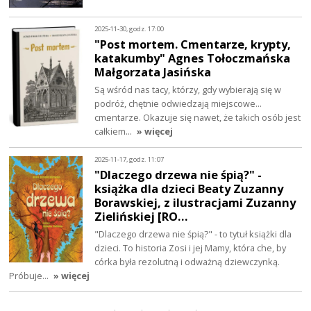
2025-11-30, godz. 17:00
"Post mortem. Cmentarze, krypty,
katakumby" Agnes Tołoczmańska
Małgorzata Jasińska
Są wśród nas tacy, którzy, gdy wybierają się w
podróż, chętnie odwiedzają miejscowe...
cmentarze. Okazuje się nawet, że takich osób jest
całkiem…
» więcej
2025-11-17, godz. 11:07
"Dlaczego drzewa nie śpią?" -
książka dla dzieci Beaty Zuzanny
Borawskiej, z ilustracjami Zuzanny
Zielińskiej [RO…
"Dlaczego drzewa nie śpią?" - to tytuł książki dla
dzieci. To historia Zosi i jej Mamy, która che, by
córka była rezolutną i odważną dziewczynką.
Próbuje…
» więcej