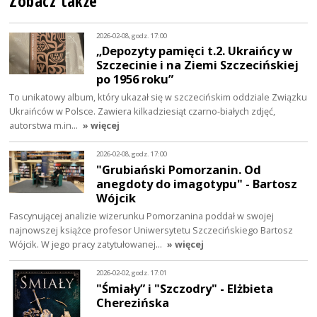
Zobacz także
2026-02-08, godz. 17:00
„Depozyty pamięci t.2. Ukraińcy w
Szczecinie i na Ziemi Szczecińskiej
po 1956 roku”
To unikatowy album, który ukazał się w szczecińskim oddziale Związku
Ukraińców w Polsce. Zawiera kilkadziesiąt czarno-białych zdjęć,
autorstwa m.in…
» więcej
2026-02-08, godz. 17:00
"Grubiański Pomorzanin. Od
anegdoty do imagotypu" - Bartosz
Wójcik
Fascynującej analizie wizerunku Pomorzanina poddał w swojej
najnowszej książce profesor Uniwersytetu Szczecińskiego Bartosz
Wójcik. W jego pracy zatytułowanej…
» więcej
2026-02-02, godz. 17:01
"Śmiały” i "Szczodry" - Elżbieta
Cherezińska