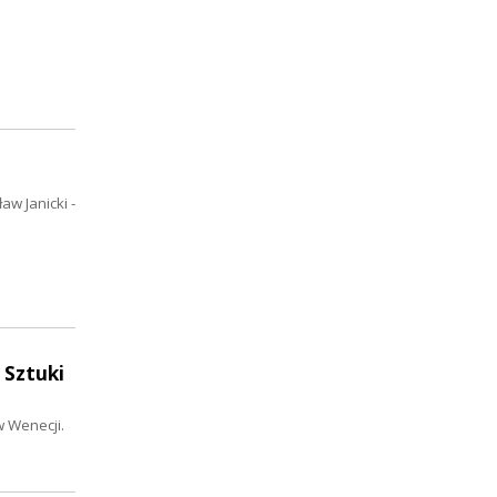
aw Janicki -
 Sztuki
w Wenecji.