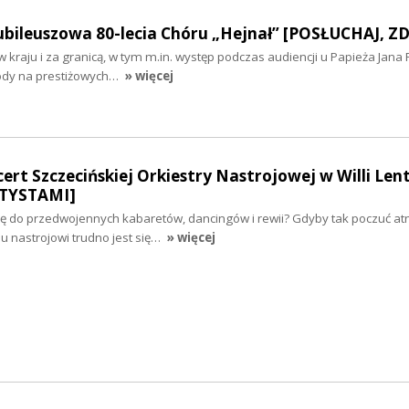
ubileuszowa 80-lecia Chóru „Hejnał” [POSŁUCHAJ, ZD
w kraju i za granicą, w tym m.in. występ podczas audiencji u Papieża Jana 
ody na prestiżowych…
» więcej
rt Szczecińskiej Orkiestry Nastrojowej w Willi Len
TYSTAMI]
się do przedwojennych kabaretów, dancingów i rewii? Gdyby tak poczuć a
 nastrojowi trudno jest się…
» więcej