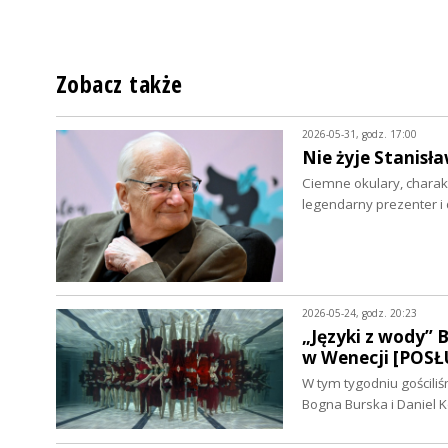
Zobacz także
2026-05-31, godz. 17:00
Nie żyje Stanisła
Ciemne okulary, charakte
legendarny prezenter i
2026-05-24, godz. 20:23
„Języki z wody” 
w Wenecji [POSŁ
W tym tygodniu gościliś
Bogna Burska i Daniel 