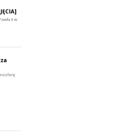
JĘCIA]
Pawła II w
tza
tmosferę