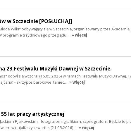
ów w Szczecinie [POSŁUCHAJ]
"Młode Wilki" odbywający się w Szczecinie, organizowany przez Akademię 
 W programie trzydniowego przeglądu…
» więcej
na 23.Festiwalu Muzyki Dawnej w Szczecinie.
os" odbył się wczoraj (16.05.2026) w ramach Festiwalu Muzyki Dawnej.
wajcaria) - skrzypce barokowe, taniec…
» więcej
 55 lat pracy artystycznej
ackiem Fijałkowskim - fotografem, grafikiem, scenografem. Będzie to 
owiem w najbliższy czwartek (21.05.2026)…
» więcej