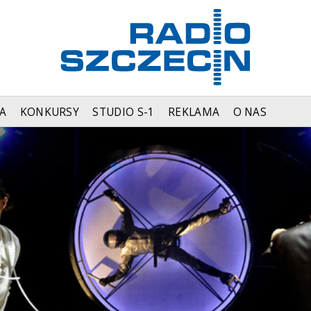
A
KONKURSY
STUDIO S-1
REKLAMA
O NAS