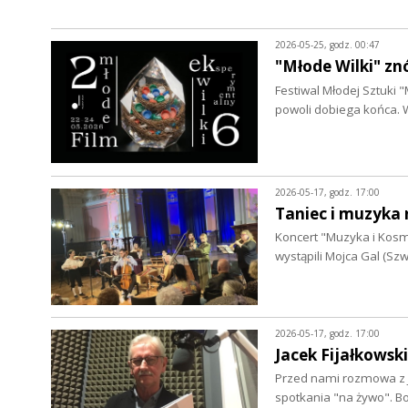
2026-05-25, godz. 00:47
"Młode Wilki" zn
Festiwal Młodej Sztuki 
powoli dobiega końca.
2026-05-17, godz. 17:00
Taniec i muzyka 
Koncert "Muzyka i Kosm
wystąpili Mojca Gal (Sz
2026-05-17, godz. 17:00
Jacek Fijałkowski
Przed nami rozmowa z J
spotkania "na żywo". B