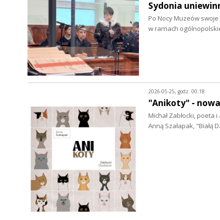
Sydonia uniewin
Po Nocy Muzeów swoje d
w ramach ogólnopolski
2026-05-25, godz. 00:18
"Anikoty" - now
Michał Zabłocki, poeta i
Anną Szałapak, "Białą