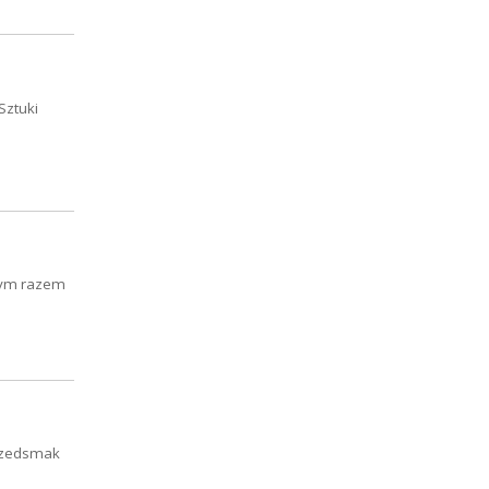
Sztuki
 Tym razem
przedsmak