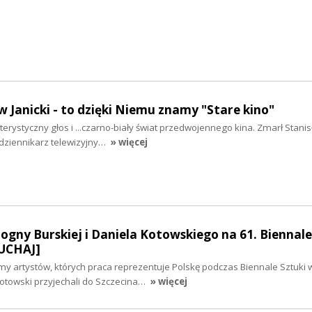
w Janicki - to dzięki Niemu znamy "Stare kino"
rystyczny głos i ...czarno-biały świat przedwojennego kina. Zmarł Stanisł
 dziennikarz telewizyjny…
» więcej
Bogny Burskiej i Daniela Kotowskiego na 61. Biennale
UCHAJ]
my artystów, których praca reprezentuje Polskę podczas Biennale Sztuki 
Kotowski przyjechali do Szczecina…
» więcej