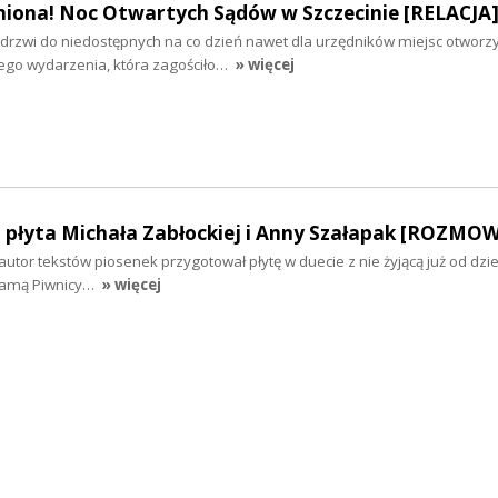
niona! Noc Otwartych Sądów w Szczecinie [RELACJA
rzwi do niedostępnych na co dzień nawet dla urzędników miejsc otworzy
ego wydarzenia, która zagościło…
» więcej
a płyta Michała Zabłockiej i Anny Szałapak [ROZMO
 autor tekstów piosenek przygotował płytę w duecie z nie żyjącą już od dzie
 Damą Piwnicy…
» więcej