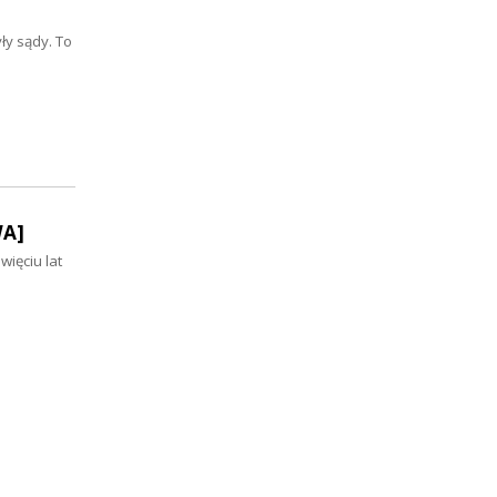
]
ły sądy. To
WA]
więciu lat