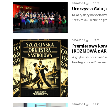
2026-05-24, godz. 17:00
Uroczysta Gala J
Kilka tysięcy koncertów 
1995 roku. Liczne nagr
2026-05-24, godz. 17:00
Premierowy konce
[ROZMOWA z AR
A gdyby tak przenieść 
tamtego czasu? Takiemu
2026-05-24, godz. 23:49