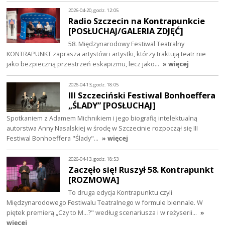
2026-04-20, godz. 12:05
Radio Szczecin na Kontrapunkcie
[POSŁUCHAJ/GALERIA ZDJĘĆ]
58. Międzynarodowy Festiwal Teatralny
KONTRAPUNKT zaprasza artystów i artystki, którzy traktują teatr nie
jako bezpieczną przestrzeń eskapizmu, lecz jako…
» więcej
2026-04-13, godz. 18:05
III Szczeciński Festiwal Bonhoeffera
„ŚLADY” [POSŁUCHAJ]
Spotkaniem z Adamem Michnikiem i jego biografią intelektualną
autorstwa Anny Nasalskiej w środę w Szczecinie rozpoczął się III
Festiwal Bonhoeffera "Ślady"…
» więcej
2026-04-13, godz. 18:53
Zaczęło się! Ruszył 58. Kontrapunkt
[ROZMOWA]
To druga edycja Kontrapunktu czyli
Międzynarodowego Festiwalu Teatralnego w formule biennale. W
piętek premierą „Czy to M…?" według scenariusza i w reżyserii…
»
więcej