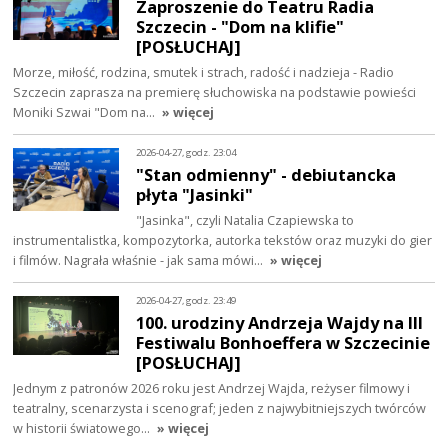
Zaproszenie do Teatru Radia
Szczecin - "Dom na klifie"
[POSŁUCHAJ]
Morze, miłość, rodzina, smutek i strach, radość i nadzieja - Radio
Szczecin zaprasza na premierę słuchowiska na podstawie powieści
Moniki Szwai "Dom na…
» więcej
2026-04-27, godz. 23:04
"Stan odmienny" - debiutancka
płyta "Jasinki"
"Jasinka", czyli Natalia Czapiewska to
instrumentalistka, kompozytorka, autorka tekstów oraz muzyki do gier
i filmów. Nagrała właśnie - jak sama mówi…
» więcej
2026-04-27, godz. 23:49
100. urodziny Andrzeja Wajdy na III
Festiwalu Bonhoeffera w Szczecinie
[POSŁUCHAJ]
Jednym z patronów 2026 roku jest Andrzej Wajda, reżyser filmowy i
teatralny, scenarzysta i scenograf; jeden z najwybitniejszych twórców
w historii światowego…
» więcej