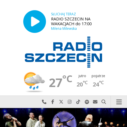
SŁUCHAJ TERAZ
RADIO SZCZECIN NA
WAKACJACH do 17:00
Milena Milewska
°C
jutro
pojutrze
27
°C
°C
20
24
Najlepiej po prostu do nas zadzwoń
Odwiedź nas na Facebook-u
Odwiedź nas na X
Odwiedź nas na Instagram-ie
Odwiedź nas na TikTok-u
Szukaj nas na Spotify
Wyślij do nas w
Szukaj