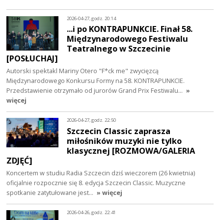
2026-04-27, godz. 20:14
...i po KONTRAPUNKCIE. Finał 58.
Międzynarodowego Festiwalu
Teatralnego w Szczecinie
[POSŁUCHAJ]
Autorski spektakl Mariny Otero "F*ck me" zwycięzcą
Międzynarodowego Konkursu Formy na 58. KONTRAPUNKCIE.
Przedstawienie otrzymało od jurorów Grand Prix Festiwalu…
»
więcej
2026-04-27, godz. 22:50
Szczecin Classic zaprasza
miłośników muzyki nie tylko
klasycznej [ROZMOWA/GALERIA
ZDJĘĆ]
Koncertem w studiu Radia Szczecin dziś wieczorem (26 kwietnia)
oficjalnie rozpocznie się 8. edycja Szczecin Classic. Muzyczne
spotkanie zatytułowane jest…
» więcej
2026-04-26, godz. 22:41