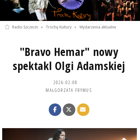
Radio Szczecin
»
Trochę Kultury
»
Wydarzenia aktualne
"Bravo Hemar" nowy
spektakl Olgi Adamskiej
2026-02-08
MAŁGORZATA FRYMUS