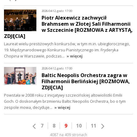
2026-04-12, godz. 17:00
Piotr Alexewicz zachwycił
Brahmsem w Złotej Sali Filharmonii
w Szczecinie [ROZMOWA z ARTYSTĄ,
ZDJĘCIA]
Laureat wielu prestiżowych konkursów, w tym m.in. ubiegłorocznego,
19. Międzynarodowego Konkursu Pianistycznego im. Fryderyka
Chopina w Warszawie, podczas…
» więcej
2026-04-12, godz. 17:00
Baltic Neopolis Orchestra zagra w
Filharmonii Berlińskiej [ROZMOWA,
ZDJĘCIA]
Powstała w 2008 roku z inicjatywy szczecińskiej altowiolistki Emilii
Goch. O doskonałym brzmieniu Baltic Neopolis Orchestra, bo o tym
zespole mowa, decyduje…
» więcej
7
8
9
10
11
4087 na 409 stronach