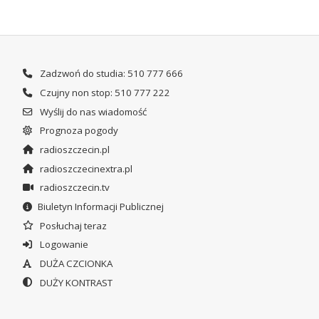
Zadzwoń do studia: 510 777 666
Czujny non stop: 510 777 222
Wyślij do nas wiadomość
Prognoza pogody
radioszczecin.pl
radioszczecinextra.pl
radioszczecin.tv
Biuletyn Informacji Publicznej
Posłuchaj teraz
Logowanie
DUŻA CZCIONKA
DUŻY KONTRAST