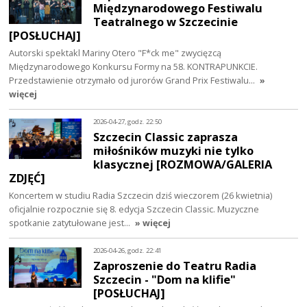
Międzynarodowego Festiwalu
Teatralnego w Szczecinie
[POSŁUCHAJ]
Autorski spektakl Mariny Otero "F*ck me" zwycięzcą
Międzynarodowego Konkursu Formy na 58. KONTRAPUNKCIE.
Przedstawienie otrzymało od jurorów Grand Prix Festiwalu…
»
więcej
2026-04-27, godz. 22:50
Szczecin Classic zaprasza
miłośników muzyki nie tylko
klasycznej [ROZMOWA/GALERIA
ZDJĘĆ]
Koncertem w studiu Radia Szczecin dziś wieczorem (26 kwietnia)
oficjalnie rozpocznie się 8. edycja Szczecin Classic. Muzyczne
spotkanie zatytułowane jest…
» więcej
2026-04-26, godz. 22:41
Zaproszenie do Teatru Radia
Szczecin - "Dom na klifie"
[POSŁUCHAJ]