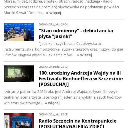
Morze, miłość, rodzina, smutek i strach, radość i nadzieja - Radio
Szczecin zaprasza na premierę słuchowiska na podstawie powieści
Moniki Szwai "Dom na…
» więcej
2026-04-27, godz. 23:04
"Stan odmienny" - debiutancka
płyta "Jasinki"
"Jasinka", czyli Natalia Czapiewska to
instrumentalistka, kompozytorka, autorka tekstów oraz muzyki do gier
i filmów. Nagrała właśnie - jak sama mówi…
» więcej
2026-04-27, godz. 23:49
100. urodziny Andrzeja Wajdy na III
Festiwalu Bonhoeffera w Szczecinie
[POSŁUCHAJ]
Jednym z patronów 2026 roku jest Andrzej Wajda, reżyser filmowy i
teatralny, scenarzysta i scenograf; jeden z najwybitniejszych twórców
w historii światowego…
» więcej
2026-04-20, godz. 12:05
Radio Szczecin na Kontrapunkcie
[POSŁUCHAJ/GALERIA ZDJĘĆ]