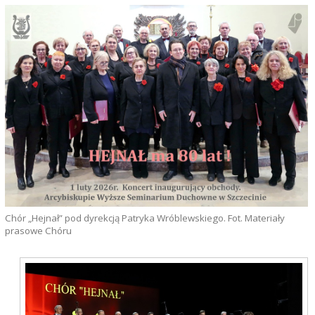
Chór „Hejnał” pod dyrekcją Patryka Wróblewskiego. Fot. Materiały
prasowe Chóru