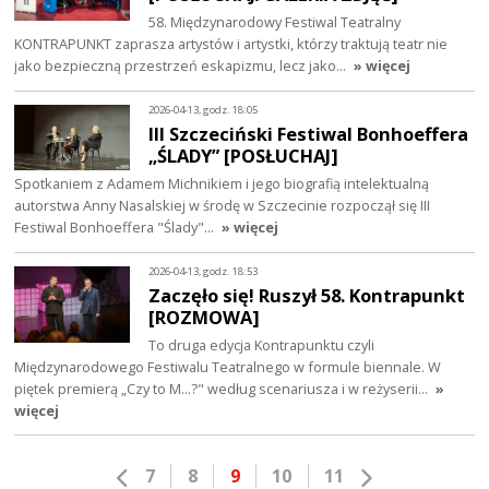
58. Międzynarodowy Festiwal Teatralny
KONTRAPUNKT zaprasza artystów i artystki, którzy traktują teatr nie
jako bezpieczną przestrzeń eskapizmu, lecz jako…
» więcej
2026-04-13, godz. 18:05
III Szczeciński Festiwal Bonhoeffera
„ŚLADY” [POSŁUCHAJ]
Spotkaniem z Adamem Michnikiem i jego biografią intelektualną
autorstwa Anny Nasalskiej w środę w Szczecinie rozpoczął się III
Festiwal Bonhoeffera "Ślady"…
» więcej
2026-04-13, godz. 18:53
Zaczęło się! Ruszył 58. Kontrapunkt
[ROZMOWA]
To druga edycja Kontrapunktu czyli
Międzynarodowego Festiwalu Teatralnego w formule biennale. W
piętek premierą „Czy to M…?" według scenariusza i w reżyserii…
»
więcej
7
8
9
10
11