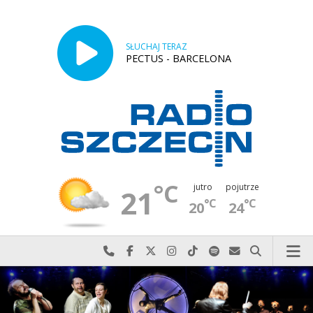
SŁUCHAJ TERAZ
PECTUS - BARCELONA
°C
jutro
pojutrze
21
°C
°C
20
24
Najlepiej po prostu do nas zadzwoń
Odwiedź nas na Facebook-u
Odwiedź nas na X
Odwiedź nas na Instagram-ie
Odwiedź nas na TikTok-u
Szukaj nas na Spotify
Wyślij do nas w
Szukaj