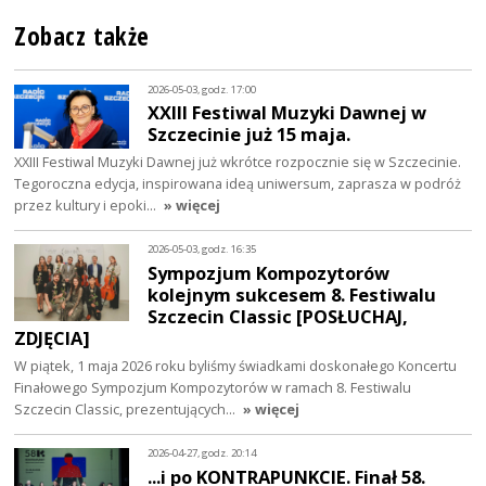
Zobacz także
2026-05-03, godz. 17:00
XXIII Festiwal Muzyki Dawnej w
Szczecinie już 15 maja.
XXIII Festiwal Muzyki Dawnej już wkrótce rozpocznie się w Szczecinie.
Tegoroczna edycja, inspirowana ideą uniwersum, zaprasza w podróż
przez kultury i epoki…
» więcej
2026-05-03, godz. 16:35
Sympozjum Kompozytorów
kolejnym sukcesem 8. Festiwalu
Szczecin Classic [POSŁUCHAJ,
ZDJĘCIA]
W piątek, 1 maja 2026 roku byliśmy świadkami doskonałego Koncertu
Finałowego Sympozjum Kompozytorów w ramach 8. Festiwalu
Szczecin Classic, prezentujących…
» więcej
2026-04-27, godz. 20:14
...i po KONTRAPUNKCIE. Finał 58.