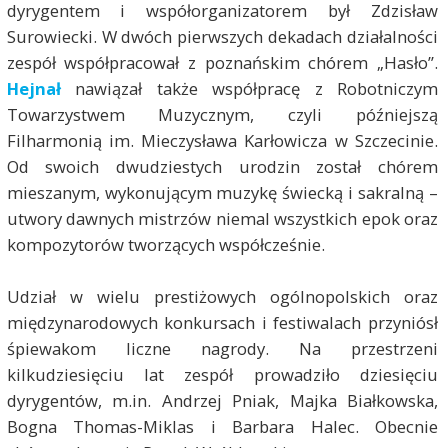
dyrygentem i współorganizatorem był Zdzisław
Surowiecki. W dwóch pierwszych dekadach działalności
zespół współpracował z poznańskim chórem „Hasło”.
Hejnał
nawiązał także współpracę z Robotniczym
Towarzystwem Muzycznym, czyli późniejszą
Filharmonią im. Mieczysława Karłowicza w Szczecinie.
Od swoich dwudziestych urodzin został chórem
mieszanym, wykonującym muzykę świecką i sakralną –
utwory dawnych mistrzów niemal wszystkich epok oraz
kompozytorów tworzących współcześnie.
Udział w wielu prestiżowych ogólnopolskich oraz
międzynarodowych konkursach i festiwalach przyniósł
śpiewakom liczne nagrody. Na przestrzeni
kilkudziesięciu lat zespół prowadziło dziesięciu
dyrygentów, m.in. Andrzej Pniak, Majka Białkowska,
Bogna Thomas-Miklas i Barbara Halec. Obecnie