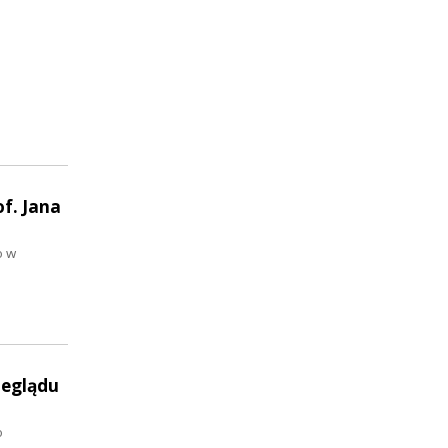
f. Jana
o w
zeglądu
o