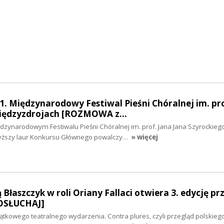
1. Międzynarodowy Festiwal Pieśni Chóralnej im. pro
Międzyzdrojach [ROZMOWA z…
dzynarodowym Festiwalu Pieśni Chóralnej im. prof. Jana Jana Szyrockieg
wyższy laur Konkursu Głównego powalczy…
» więcej
łaszczyk w roli Oriany Fallaci otwiera 3. edycję pr
POSŁUCHAJ]
yjątkowego teatralnego wydarzenia. Contra plures, czyli przegląd polskieg