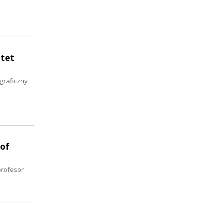
rtet
graficzny
 of
profesor