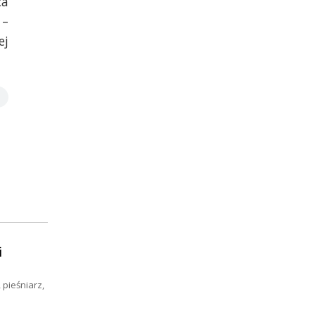
ca
 –
ej
i
 pieśniarz,