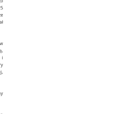
go
25
że
ał
 w
ą,
 i
ry
j,
my