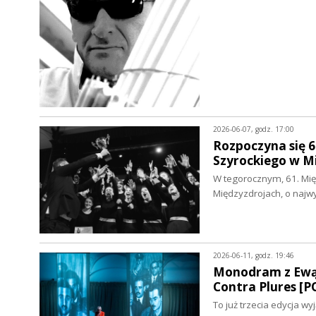
2026-06-07, godz. 17:00
Rozpoczyna się 6
Szyrockiego w 
W tegorocznym, 61. Mię
Międzyzdrojach, o naj
2026-06-11, godz. 19:46
Monodram z Ewą B
Contra Plures [
To już trzecia edycja w