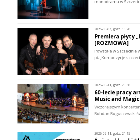
monodramu w Szczecini
2026-06-07, godz. 16:20
Premiera płyty „
[ROZMOWA]
Powstała w Szczecinie 
pt. „Kompozycje szczeci
2026-06-11, godz. 20:38
60-lecie pracy a
Music and Magic"
Wczorajszym koncertem 
Bohdan Boguszewski świ
2026-06-11, godz. 21:15