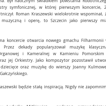
ela. Był naocznym świadkiem powstania Robotnicze
try symfonicznej, w której pierwszym koncercie, 
stniczył. Roman Kraszewski wielokrotnie wspominał, 
muzyczną i operę, to Szczecin jako pierwszy mi
a koncercie otwarcia nowego gmachu Filharmonii
8. Przez dekady popularyzował muzykę klasyczn
 Organowej i Kameralnej w Kamieniu Pomorskim
raz jej Orkiestry. Jako kompozytor pozostawił utwo
y dziecięce oraz muzykę do wierszy Joanny Kulmowe
Gałczyńskiego.
aszewski będzie stałą inspiracją. Nigdy nie zapomni