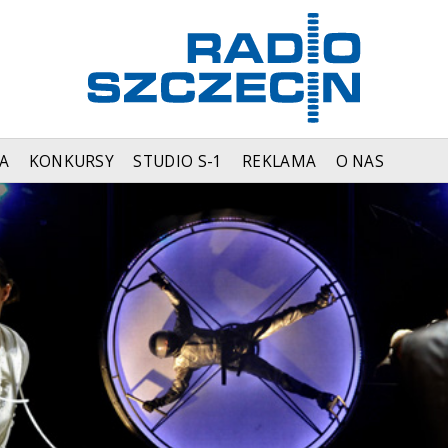
A
KONKURSY
STUDIO S-1
REKLAMA
O NAS