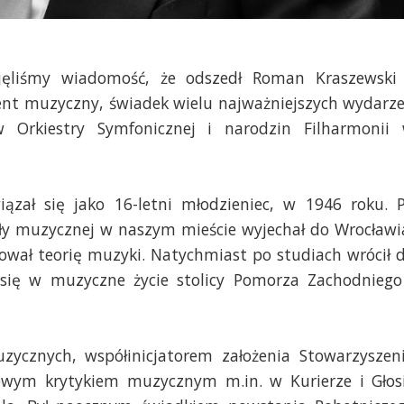
ęliśmy wiadomość, że odszedł Roman Kraszewski
zent muzyczny, świadek wielu najważniejszych wydarz
Orkiestry Symfonicznej i narodzin Filharmonii
ązał się jako 16-letni młodzieniec, w 1946 roku. 
oły muzycznej w naszym mieście wyjechał do Wrocławi
ował teorię muzyki. Natychmiast po studiach wrócił 
 się w muzyczne życie stolicy Pomorza Zachodniego
zycznych, współinicjatorem założenia Stowarzyszen
łowym krytykiem muzycznym m.in. w Kurierze i Głos