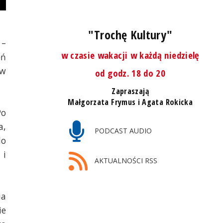
"Trochę Kultury"
 –
w czasie wakacji w każdą niedzielę
eń
 w
od godz. 18 do 20
Zapraszają
Małgorzata Frymus i Agata Rokicka
Po
a,
PODCAST AUDIO
do
 i
AKTUALNOŚCI RSS
ia
ie