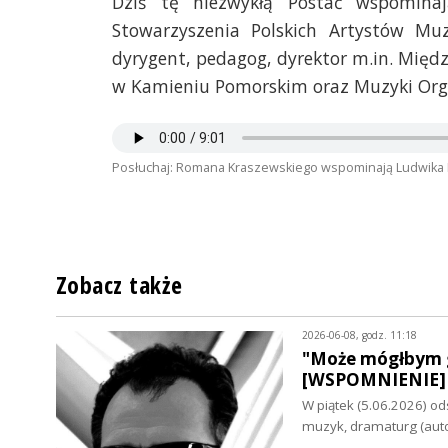
Dziś tę niezwykłą Postać wspominaj
Stowarzyszenia Polskich Artystów Mu
dyrygent, pedagog, dyrektor m.in. Międ
w Kamieniu Pomorskim oraz Muzyki Orga
Posłuchaj: Romana Kraszewskiego wspominają Ludwika Mi
Zobacz także
2026-06-08, godz. 11:18
"Może mógłbym g
[WSPOMNIENIE]
W piątek (5.06.2026) od
muzyk, dramaturg (aut