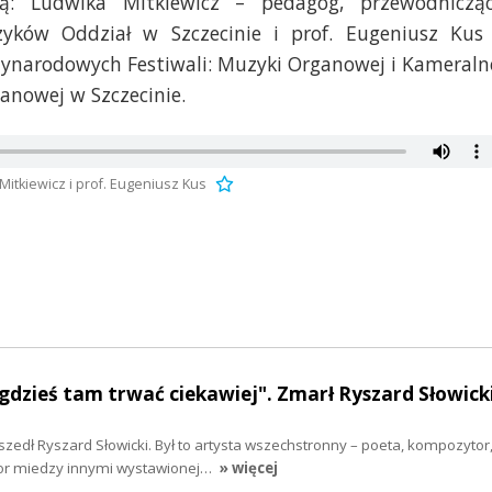
ą: Ludwika Mitkiewicz – pedagog, przewodniczą
zyków Oddział w Szczecinie i prof. Eugeniusz Kus
zynarodowych Festiwali: Muzyki Organowej i Kameraln
nowej w Szczecinie.
tkiewicz i prof. Eugeniusz Kus
dzieś tam trwać ciekawiej". Zmarł Ryszard Słowick
szedł Ryszard Słowicki. Był to artysta wszechstronny – poeta, kompozytor,
or miedzy innymi wystawionej…
» więcej