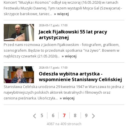
Koncert "Muzyka i Kosmos" odbył się wczoraj (16.05.2026) w ramach
Festiwalu Muzyki Dawnej. Tym razem wystąpili Mojca Gal (Szwajcaria) -
skrzypce barokowe, taniec…
» więcej
2026-05-17, godz. 17:00
Jacek Fijałkowski 55 lat pracy
artystycznej
Przed nami rozmowa z Jackiem Fijałkowskim - fotografem, grafikiem,
scenografem. Będzie to przedsmak spotkania "na żywo". Bowiem w
najbliższy czwartek (21.05.2026)…
» więcej
2026-05-17, godz. 17:00
Odeszła wybitna artystka -
wspomnienie Stanisławy Celińskiej
Stanisława Celińska urodzona 29 kwietnia 1947 w Warszawa to jedna z
najwybitniejszych polskich aktorek teatralnych i filmowych oraz
ceniona pieśniarka. Ukończyła…
» więcej
5
6
7
8
9
4087 na 409 stronach