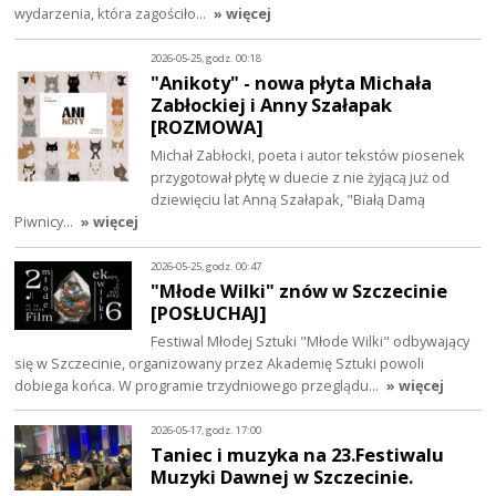
wydarzenia, która zagościło…
» więcej
2026-05-25, godz. 00:18
"Anikoty" - nowa płyta Michała
Zabłockiej i Anny Szałapak
[ROZMOWA]
Michał Zabłocki, poeta i autor tekstów piosenek
przygotował płytę w duecie z nie żyjącą już od
dziewięciu lat Anną Szałapak, "Białą Damą
Piwnicy…
» więcej
2026-05-25, godz. 00:47
"Młode Wilki" znów w Szczecinie
[POSŁUCHAJ]
Festiwal Młodej Sztuki "Młode Wilki" odbywający
się w Szczecinie, organizowany przez Akademię Sztuki powoli
dobiega końca. W programie trzydniowego przeglądu…
» więcej
2026-05-17, godz. 17:00
Taniec i muzyka na 23.Festiwalu
Muzyki Dawnej w Szczecinie.