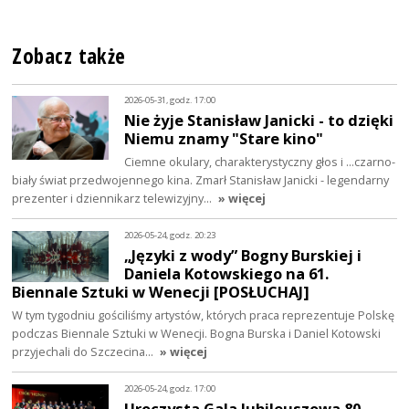
Zobacz także
2026-05-31, godz. 17:00
Nie żyje Stanisław Janicki - to dzięki
Niemu znamy "Stare kino"
Ciemne okulary, charakterystyczny głos i ...czarno-
biały świat przedwojennego kina. Zmarł Stanisław Janicki - legendarny
prezenter i dziennikarz telewizyjny…
» więcej
2026-05-24, godz. 20:23
„Języki z wody” Bogny Burskiej i
Daniela Kotowskiego na 61.
Biennale Sztuki w Wenecji [POSŁUCHAJ]
W tym tygodniu gościliśmy artystów, których praca reprezentuje Polskę
podczas Biennale Sztuki w Wenecji. Bogna Burska i Daniel Kotowski
przyjechali do Szczecina…
» więcej
2026-05-24, godz. 17:00
Uroczysta Gala Jubileuszowa 80-