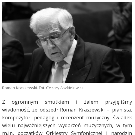
Roman Kraszewski. Fot. Cezary Aszkiełowicz
Z ogromnym smutkiem i żalem przyjęliśmy
wiadomość, że odszedł Roman Kraszewski – pianista,
kompozytor, pedagog i recenzent muzyczny, świadek
wielu najważniejszych wydarzeń muzycznych, w tym
m.in. początków Orkiestry Symfonicznej i narodzin