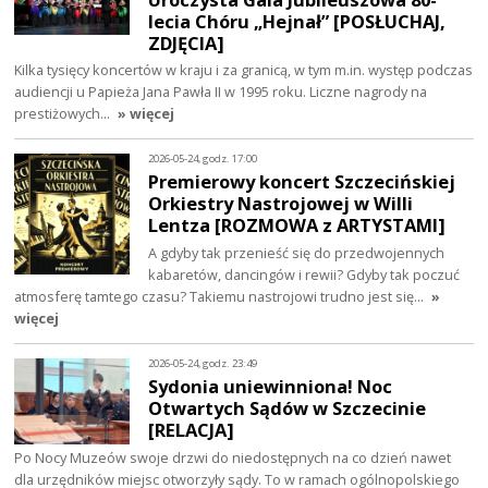
lecia Chóru „Hejnał” [POSŁUCHAJ,
ZDJĘCIA]
Kilka tysięcy koncertów w kraju i za granicą, w tym m.in. występ podczas
audiencji u Papieża Jana Pawła II w 1995 roku. Liczne nagrody na
prestiżowych…
» więcej
2026-05-24, godz. 17:00
Premierowy koncert Szczecińskiej
Orkiestry Nastrojowej w Willi
Lentza [ROZMOWA z ARTYSTAMI]
A gdyby tak przenieść się do przedwojennych
kabaretów, dancingów i rewii? Gdyby tak poczuć
atmosferę tamtego czasu? Takiemu nastrojowi trudno jest się…
»
więcej
2026-05-24, godz. 23:49
Sydonia uniewinniona! Noc
Otwartych Sądów w Szczecinie
[RELACJA]
Po Nocy Muzeów swoje drzwi do niedostępnych na co dzień nawet
dla urzędników miejsc otworzyły sądy. To w ramach ogólnopolskiego