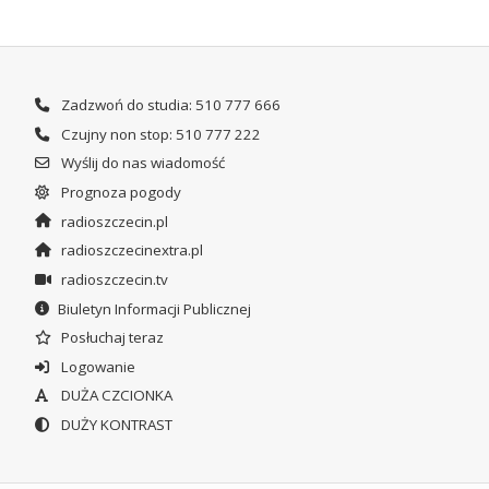
Zadzwoń do studia: 510 777 666
Czujny non stop: 510 777 222
Wyślij do nas wiadomość
Prognoza pogody
radioszczecin.pl
radioszczecinextra.pl
radioszczecin.tv
Biuletyn Informacji Publicznej
Posłuchaj teraz
Logowanie
DUŻA CZCIONKA
DUŻY KONTRAST