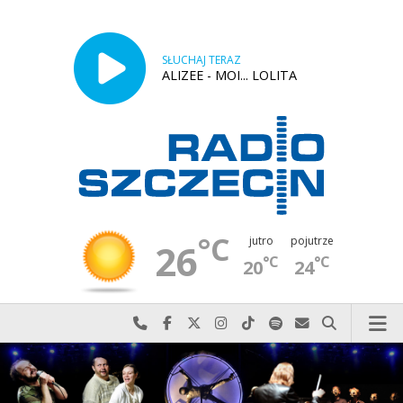
SŁUCHAJ TERAZ
ALIZEE - MOI... LOLITA
°C
jutro
pojutrze
26
°C
°C
20
24
Najlepiej po prostu do nas zadzwoń
Odwiedź nas na Facebook-u
Odwiedź nas na X
Odwiedź nas na Instagram-ie
Odwiedź nas na TikTok-u
Szukaj nas na Spotify
Wyślij do nas w
Szukaj