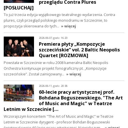
przeglądu Contra Plures
[POSŁUCHAJ]
To już trzecia edycja wyjątkowego teatralnego wydarzenia. Contra
plures, czyli przegląd polskiego monodramu w Szczecinie, to
propozycja skierowana do tych…
» więcej
2026-06-07, godz. 16:20
Premiera płyty „Kompozycje
szczecińskie” vol. 2 Baltic Neopolis
Quartet [ROZMOWA]
Powstała w Szczecinie w roku 2008 kameralna Baltic Neopolis
Orchestra kontynuuje projekt fonograficzny pt. „Kompozycje
szczecińskie”. Został zainicjowany…
» więcej
2026-06-11, godz. 20:38
60-lecie pracy artystycznej prof.
Bohdana Boguszewskiego. "The Art
of Music and Magic" w Teatrze
Letnim w Szczecinie […
Wczorajszym koncertem "The Art of Music and Magic" w Teatrze
Letnim w Szczecinie dyrygent - profesor Bohdan Boguszewski
świętował swoje 60-lecie pracy artystycznej. Największym…
» więcej