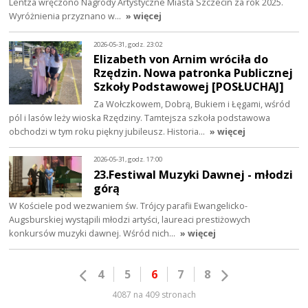
Lentza wręczono Nagrody Artystyczne Miasta Szczecin za rok 2025.
Wyróżnienia przyznano w…
» więcej
2026-05-31, godz. 23:02
Elizabeth von Arnim wróciła do
Rzędzin. Nowa patronka Publicznej
Szkoły Podstawowej [POSŁUCHAJ]
Za Wołczkowem, Dobrą, Bukiem i Łęgami, wśród
pól i lasów leży wioska Rzędziny. Tamtejsza szkoła podstawowa
obchodzi w tym roku piękny jubileusz. Historia…
» więcej
2026-05-31, godz. 17:00
23.Festiwal Muzyki Dawnej - młodzi
górą
W Kościele pod wezwaniem św. Trójcy parafii Ewangelicko-
Augsburskiej wystąpili młodzi artyści, laureaci prestiżowych
konkursów muzyki dawnej. Wśród nich…
» więcej
4
5
6
7
8
4087 na 409 stronach