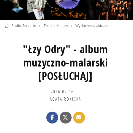
Radio Szczecin
»
Trochę Kultury
»
Wydarzenia aktualne
"Łzy Odry" - album
muzyczno-malarski
[POSŁUCHAJ]
2026-02-16
AGATA ROKICKA