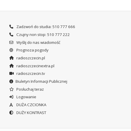
Zadzwoń do studia: 510 777 666
Czujny non stop: 510 777 222
Wyślij do nas wiadomość
Prognoza pogody
radioszczecin.pl
radioszczecinextra.pl
radioszczecin.tv
Biuletyn Informacji Publicznej
Posłuchaj teraz
Logowanie
DUŻA CZCIONKA
DUŻY KONTRAST