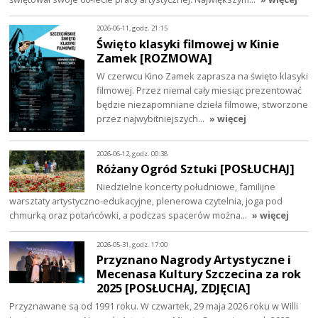
2026-06-11, godz. 21:15
Święto klasyki filmowej w Kinie
Zamek [ROZMOWA]
W czerwcu Kino Zamek zaprasza na święto klasyki
filmowej. Przez niemal cały miesiąc prezentować
będzie niezapomniane dzieła filmowe, stworzone
przez najwybitniejszych…
» więcej
2026-06-12, godz. 00:38
Różany Ogród Sztuki [POSŁUCHAJ]
Niedzielne koncerty południowe, familijne
warsztaty artystyczno-edukacyjne, plenerowa czytelnia, joga pod
chmurką oraz potańcówki, a podczas spacerów można…
» więcej
2026-05-31, godz. 17:00
Przyznano Nagrody Artystyczne i
Mecenasa Kultury Szczecina za rok
2025 [POSŁUCHAJ, ZDJĘCIA]
Przyznawane są od 1991 roku. W czwartek, 29 maja 2026 roku w Willi