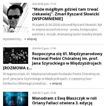
2026-06-08, godz. 11:18
"Może mógłbym gdzieś tam trwać
ciekawiej". Zmarł Ryszard Słowicki
[WSPOMNIENIE]
W piątek (5.06.2026) odszedł Ryszard Słowicki. Był
to artysta wszechstronny – poeta, kompozytor,
pieśniarz, muzyk, dramaturg (autor miedzy innymi
wystawionej…
» więcej
2026-06-07, godz. 17:00
Rozpoczyna się 61. Międzynarodowy
Festiwal Pieśni Chóralnej im. prof.
Jana Szyrockiego w Międzyzdrojach
[ROZMOWA z…
W tegorocznym, 61. Międzynarodowym Festiwalu Pieśni Chóralnej im.
prof. Jana Jana Szyrockiego w Międzyzdrojach, o najwyższy laur
Konkursu Głównego powalczy…
» więcej
2026-06-11, godz. 19:46
Monodram z Ewą Błaszczyk w roli
Oriany Fallaci otwiera 3. edycję