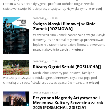
Letnim w Szczecinie dyrygent - profesor Bohdan Boguszewski
świętował swoje 60-lecie pracy artystycznej. Największym…
» więcej
2026-06-11, godz. 21:15
Święto klasyki filmowej w Kinie
Zamek [ROZMOWA]
W czerwcu Kino Zamek zaprasza na święto klasyki
filmowej. Przez niemal cały miesiąc prezentować
będzie niezapomniane dzieła filmowe, stworzone
przez najwybitniejszych…
» więcej
2026-06-12, godz. 00:38
Różany Ogród Sztuki [POSŁUCHAJ]
Niedzielne koncerty południowe, familijne
warsztaty artystyczno-edukacyjne, plenerowa czytelnia, joga pod
chmurką oraz potańcówki, a podczas spacerów można…
» więcej
2026-05-31, godz. 17:00
Przyznano Nagrody Artystyczne i
Mecenasa Kultury Szczecina za rok
2025 [POSŁUCHAJ, ZDJĘCIA]