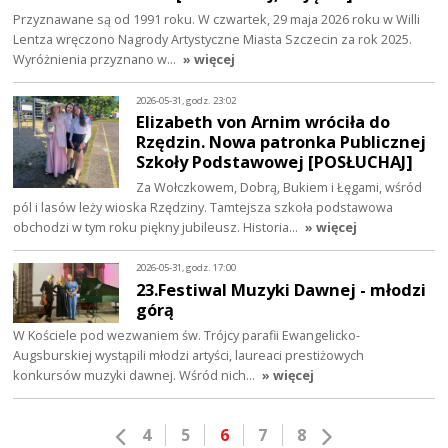
Przyznawane są od 1991 roku. W czwartek, 29 maja 2026 roku w Willi
Lentza wręczono Nagrody Artystyczne Miasta Szczecin za rok 2025.
Wyróżnienia przyznano w…
» więcej
2026-05-31, godz. 23:02
Elizabeth von Arnim wróciła do
Rzędzin. Nowa patronka Publicznej
Szkoły Podstawowej [POSŁUCHAJ]
Za Wołczkowem, Dobrą, Bukiem i Łęgami, wśród
pól i lasów leży wioska Rzędziny. Tamtejsza szkoła podstawowa
obchodzi w tym roku piękny jubileusz. Historia…
» więcej
2026-05-31, godz. 17:00
23.Festiwal Muzyki Dawnej - młodzi
górą
W Kościele pod wezwaniem św. Trójcy parafii Ewangelicko-
Augsburskiej wystąpili młodzi artyści, laureaci prestiżowych
konkursów muzyki dawnej. Wśród nich…
» więcej
4
5
6
7
8