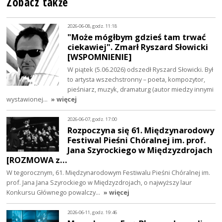
Zobacz także
2026-06-08, godz. 11:18
"Może mógłbym gdzieś tam trwać
ciekawiej". Zmarł Ryszard Słowicki
[WSPOMNIENIE]
W piątek (5.06.2026) odszedł Ryszard Słowicki. Był
to artysta wszechstronny – poeta, kompozytor,
pieśniarz, muzyk, dramaturg (autor miedzy innymi
wystawionej…
» więcej
2026-06-07, godz. 17:00
Rozpoczyna się 61. Międzynarodowy
Festiwal Pieśni Chóralnej im. prof.
Jana Szyrockiego w Międzyzdrojach
[ROZMOWA z…
W tegorocznym, 61. Międzynarodowym Festiwalu Pieśni Chóralnej im.
prof. Jana Jana Szyrockiego w Międzyzdrojach, o najwyższy laur
Konkursu Głównego powalczy…
» więcej
2026-06-11, godz. 19:46