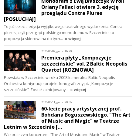
Monodram z Ewą Błaszczyk w roli
Oriany Fallaci otwiera 3. edycję
przeglądu Contra Plures
[POSŁUCHAJ]
To już trzecia edycja wyjątkowego teatralnego wydarzenia. Contra
plures, czyli przegląd polskiego monodramu w Szczecinie, to
propozycja skierowana do tych…
» więcej
2026-06-07, godz. 16:20
Premiera płyty „Kompozycje
szczecińskie” vol. 2 Baltic Neopolis
Quartet [ROZMOWA]
Powstała w Szczecinie w roku 2008 kameralna Baltic Neopolis
Orchestra kontynuuje projekt fonograficzny pt. „Kompozycje
szczecińskie”. Został zainicjowany…
» więcej
2026-06-11, godz. 20:38
60-lecie pracy artystycznej prof.
Bohdana Boguszewskiego. "The Art
of Music and Magic" w Teatrze
Letnim w Szczecinie […
Wczorajszym koncertem "The Art of Music and Magic" w Teatrze