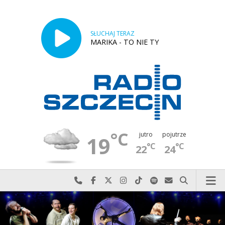
SŁUCHAJ TERAZ
MARIKA - TO NIE TY
°C
jutro
pojutrze
19
°C
°C
22
24
Najlepiej po prostu do nas zadzwoń
Odwiedź nas na Facebook-u
Odwiedź nas na X
Odwiedź nas na Instagram-ie
Odwiedź nas na TikTok-u
Szukaj nas na Spotify
Wyślij do nas w
Szukaj