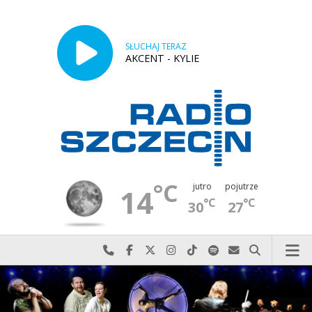
SŁUCHAJ TERAZ
AKCENT - KYLIE
°C
jutro
pojutrze
14
°C
°C
30
27
Najlepiej po prostu do nas zadzwoń
Odwiedź nas na Facebook-u
Odwiedź nas na X
Odwiedź nas na Instagram-ie
Odwiedź nas na TikTok-u
Szukaj nas na Spotify
Wyślij do nas w
Szukaj