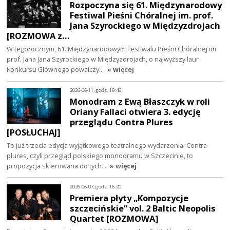
Rozpoczyna się 61. Międzynarodowy
Festiwal Pieśni Chóralnej im. prof.
Jana Szyrockiego w Międzyzdrojach
[ROZMOWA z…
W tegorocznym, 61. Międzynarodowym Festiwalu Pieśni Chóralnej im.
prof. Jana Jana Szyrockiego w Międzyzdrojach, o najwyższy laur
Konkursu Głównego powalczy…
» więcej
2026-06-11, godz. 19:46
Monodram z Ewą Błaszczyk w roli
Oriany Fallaci otwiera 3. edycję
przeglądu Contra Plures
[POSŁUCHAJ]
To już trzecia edycja wyjątkowego teatralnego wydarzenia. Contra
plures, czyli przegląd polskiego monodramu w Szczecinie, to
propozycja skierowana do tych…
» więcej
2026-06-07, godz. 16:20
Premiera płyty „Kompozycje
szczecińskie” vol. 2 Baltic Neopolis
Quartet [ROZMOWA]