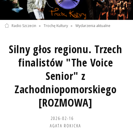
Radio Szczecin
»
Trochę Kultury
»
Wydarzenia aktualne
Silny głos regionu. Trzech
finalistów "The Voice
Senior" z
Zachodniopomorskiego
[ROZMOWA]
2026-02-16
AGATA ROKICKA