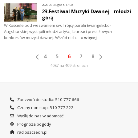
2026-05-31, godz. 17:00
23.Festiwal Muzyki Dawnej - młodzi
górą
W Kościele pod wezwaniem św. Trójcy parafii Ewangelicko-
Augsburskiej wystąpili młodzi artyści, laureaci prestiżowych
konkursów muzyki dawnej. Wśród nich…
» więcej
4
5
6
7
8
4087 na 409 stronach
Zadzwoń do studia: 510 777 666
Czujny non stop: 510 777 222
Wyślij do nas wiadomość
Prognoza pogody
radioszczecin.pl