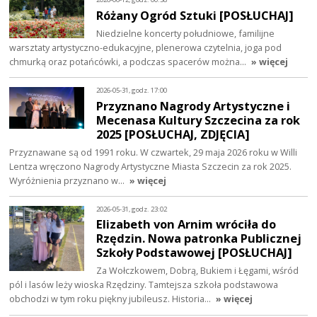
Różany Ogród Sztuki [POSŁUCHAJ]
Niedzielne koncerty południowe, familijne
warsztaty artystyczno-edukacyjne, plenerowa czytelnia, joga pod
chmurką oraz potańcówki, a podczas spacerów można…
» więcej
2026-05-31, godz. 17:00
Przyznano Nagrody Artystyczne i
Mecenasa Kultury Szczecina za rok
2025 [POSŁUCHAJ, ZDJĘCIA]
Przyznawane są od 1991 roku. W czwartek, 29 maja 2026 roku w Willi
Lentza wręczono Nagrody Artystyczne Miasta Szczecin za rok 2025.
Wyróżnienia przyznano w…
» więcej
2026-05-31, godz. 23:02
Elizabeth von Arnim wróciła do
Rzędzin. Nowa patronka Publicznej
Szkoły Podstawowej [POSŁUCHAJ]
Za Wołczkowem, Dobrą, Bukiem i Łęgami, wśród
pól i lasów leży wioska Rzędziny. Tamtejsza szkoła podstawowa
obchodzi w tym roku piękny jubileusz. Historia…
» więcej