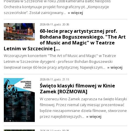
Powstała w Szczecinie w roku 2008 kameralna Baltic Neopolis
Orchestra kontynuuje projekt fonograficzny pt. „Kompozycje
szczecińskie”. Został zainicjowany…
» więcej
2026-06-11, godz. 20:38
60-lecie pracy artystycznej prof.
Bohdana Boguszewskiego. "The Art
of Music and Magic" w Teatrze
Letnim w Szczecinie […
Wczorajszym koncertem "The Art of Music and Magic" w Teatrze
Letnim w Szczecinie dyrygent - profesor Bohdan Boguszewski
świętował swoje 60-lecie pracy artystycznej. Największym…
» więcej
2026-06-11, godz. 21:15
Święto klasyki filmowej w Kinie
Zamek [ROZMOWA]
W czerwcu Kino Zamek zaprasza na święto klasyki
filmowej. Przez niemal cały miesiąc prezentować
będzie niezapomniane dzieła filmowe, stworzone
przez najwybitniejszych…
» więcej
2026-06-12, godz. 00:38