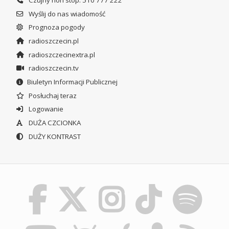
Czujny non stop: 510 777 222
Wyślij do nas wiadomość
Prognoza pogody
radioszczecin.pl
radioszczecinextra.pl
radioszczecin.tv
Biuletyn Informacji Publicznej
Posłuchaj teraz
Logowanie
DUŻA CZCIONKA
DUŻY KONTRAST