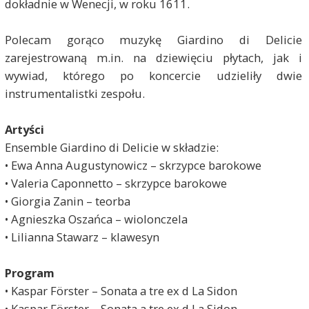
dokładnie w Wenecji, w roku 1611.
Polecam gorąco muzykę Giardino di Delicie
zarejestrowaną m.in. na dziewięciu płytach, jak i
wywiad, którego po koncercie udzieliły dwie
instrumentalistki zespołu.
Artyści
Ensemble Giardino di Delicie w składzie:
• Ewa Anna Augustynowicz – skrzypce barokowe
• Valeria Caponnetto – skrzypce barokowe
• Giorgia Zanin – teorba
• Agnieszka Oszańca – wiolonczela
• Lilianna Stawarz – klawesyn
Program
• Kaspar Förster – Sonata a tre ex d La Sidon
• Kaspar Förster – Sonata a tre ex d La Sidon