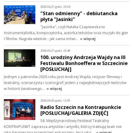
2026-04-27, godz. 23:04
"Stan odmienny" - debiutancka
płyta "Jasinki"
"Jasinka", czyli Natalia Czapiewska to
instrumentalistka, kompozytorka, autorka tekstów oraz muzyki do gier
i filmów. Nagrała właśnie - jak sama mówi…
» więcej
2026-04-27, godz. 23:49
100. urodziny Andrzeja Wajdy na III
Festiwalu Bonhoeffera w Szczecinie
[POSŁUCHAJ]
Jednym z patronów 2026 roku jest Andrzej Wajda, reżyser filmowy i
teatralny, scenarzysta i scenograf; jeden z najwybitniejszych twórców
w historii światowego…
» więcej
2026-04-20, godz. 12:05
Radio Szczecin na Kontrapunkcie
[POSŁUCHAJ/GALERIA ZDJĘĆ]
58. Międzynarodowy Festiwal Teatralny
KONTRAPUNKT zaprasza artystów i artystki, którzy traktują teatr nie
jako bezpieczną przestrzeń eskapizmu, lecz jako…
» więcej