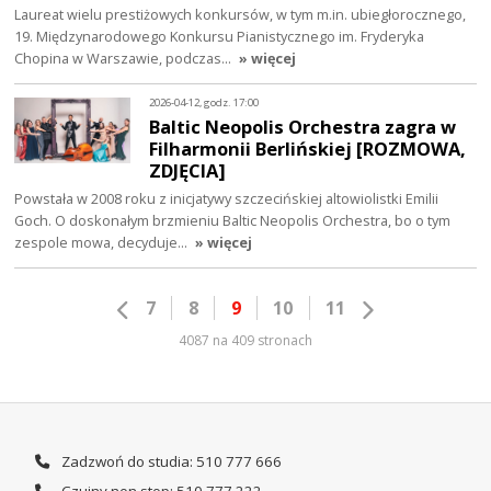
Laureat wielu prestiżowych konkursów, w tym m.in. ubiegłorocznego,
19. Międzynarodowego Konkursu Pianistycznego im. Fryderyka
Chopina w Warszawie, podczas…
» więcej
2026-04-12, godz. 17:00
Baltic Neopolis Orchestra zagra w
Filharmonii Berlińskiej [ROZMOWA,
ZDJĘCIA]
Powstała w 2008 roku z inicjatywy szczecińskiej altowiolistki Emilii
Goch. O doskonałym brzmieniu Baltic Neopolis Orchestra, bo o tym
zespole mowa, decyduje…
» więcej
7
8
9
10
11
4087 na 409 stronach
Zadzwoń do studia: 510 777 666