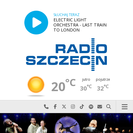
SŁUCHAJ TERAZ
ELECTRIC LIGHT
ORCHESTRA - LAST TRAIN
TO LONDON
°C
jutro
pojutrze
20
°C
°C
30
32
Najlepiej po prostu do nas zadzwoń
Odwiedź nas na Facebook-u
Odwiedź nas na X
Odwiedź nas na Instagram-ie
Odwiedź nas na TikTok-u
Szukaj nas na Spotify
Wyślij do nas w
Szukaj