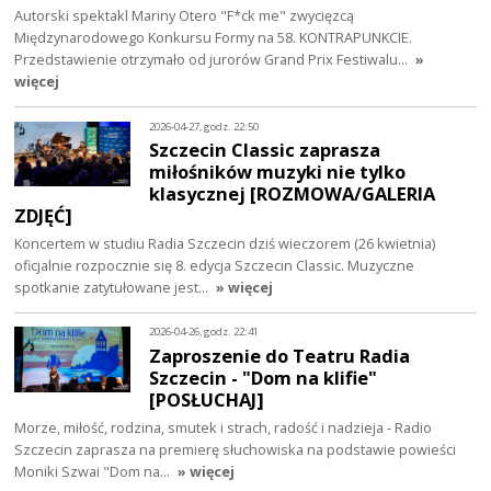
Autorski spektakl Mariny Otero "F*ck me" zwycięzcą
Międzynarodowego Konkursu Formy na 58. KONTRAPUNKCIE.
Przedstawienie otrzymało od jurorów Grand Prix Festiwalu…
»
więcej
2026-04-27, godz. 22:50
Szczecin Classic zaprasza
miłośników muzyki nie tylko
klasycznej [ROZMOWA/GALERIA
ZDJĘĆ]
Koncertem w studiu Radia Szczecin dziś wieczorem (26 kwietnia)
oficjalnie rozpocznie się 8. edycja Szczecin Classic. Muzyczne
spotkanie zatytułowane jest…
» więcej
2026-04-26, godz. 22:41
Zaproszenie do Teatru Radia
Szczecin - "Dom na klifie"
[POSŁUCHAJ]
Morze, miłość, rodzina, smutek i strach, radość i nadzieja - Radio
Szczecin zaprasza na premierę słuchowiska na podstawie powieści
Moniki Szwai "Dom na…
» więcej