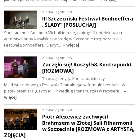
2026-04-13, godz. 18:05
III Szczeciński Festiwal Bonhoeffera
„ŚLADY” [POSŁUCHAJ]
Spotkaniem z Adamem Michnikiem i jego biografią intelektualną
autorstwa Anny Nasalskiej w środę w Szczecinie rozpoczął się III
Festiwal Bonhoeffera "Ślady"…
» więcej
2026-04-13, godz. 18:53
Zaczęło się! Ruszył 58. Kontrapunkt
[ROZMOWA]
To druga edycja Kontrapunktu czyli
Międzynarodowego Festiwalu Teatralnego w formule biennale. W
piętek premierą „Czy to M…?" według scenariusza i w reżyserii…
»
więcej
2026-04-12, godz. 17:00
Piotr Alexewicz zachwycił
Brahmsem w Złotej Sali Filharmonii
w Szczecinie [ROZMOWA z ARTYSTĄ,
ZDJĘCIA]