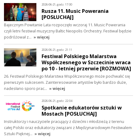
2026-06-21, godz. 17:00
Rusza 11. Music Powerania
[POSŁUCHAJ]
Bajecznym Powitanie Lata rozpoczęło wczoraj 11. Music Powerania
czyli letni festiwal muzyczny Baltic Neopolis Orchestry. Festiwal będzie
podróżował z…
» więcej
2026-06-21, godz. 21:11
Festiwal Polskiego Malarstwa
Współczesnego w Szczecinie wraca
po 10 - letniej przerwie [ROZMOWA]
26. Festiwal Polskiego Malarstwa Współczesnego może pochwalić się
pierwszym sukcesem. Zainteresowanie artystów było bardzo duże,
nadesłano sporo prac…
» więcej
2026-06-21, godz. 22:04
Spotkanie edukatorów sztuki w
Mostach [POSŁUCHAJ]
Instruktorzy i nauczyciele pracujący z dziećmi i młodzieżą z terenu
całej Polski oraz edukatorzy związani z Międzynarodowym Festiwalem
Sztuki Pięknej…
» więcej