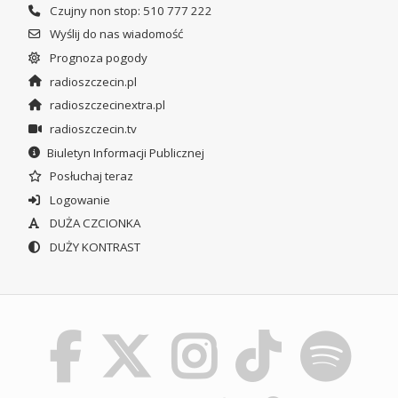
Czujny non stop: 510 777 222
Wyślij do nas wiadomość
Prognoza pogody
radioszczecin.pl
radioszczecinextra.pl
radioszczecin.tv
Biuletyn Informacji Publicznej
Posłuchaj teraz
Logowanie
DUŻA CZCIONKA
DUŻY KONTRAST