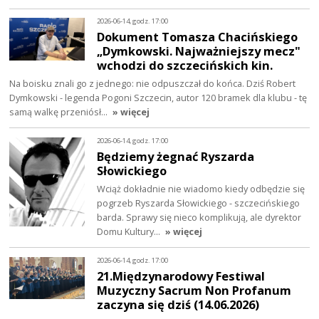
2026-06-14, godz. 17:00
Dokument Tomasza Chacińskiego
„Dymkowski. Najważniejszy mecz"
wchodzi do szczecińskich kin.
Na boisku znali go z jednego: nie odpuszczał do końca. Dziś Robert
Dymkowski - legenda Pogoni Szczecin, autor 120 bramek dla klubu - tę
samą walkę przeniósł…
» więcej
2026-06-14, godz. 17:00
Będziemy żegnać Ryszarda
Słowickiego
Wciąż dokładnie nie wiadomo kiedy odbędzie się
pogrzeb Ryszarda Słowickiego - szczecińskiego
barda. Sprawy się nieco komplikują, ale dyrektor
Domu Kultury…
» więcej
2026-06-14, godz. 17:00
21.Międzynarodowy Festiwal
Muzyczny Sacrum Non Profanum
zaczyna się dziś (14.06.2026)