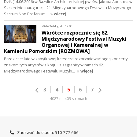
Dziś (14.06.2026) w Bazylice Archikatedralnej pw. św. Jakuba Apostoła w
Szczecinie inauguracja 21. Międzynarodowego Festiwalu Muzycznego
Sacrum Non Profanum…
» więcej
2026-06-14, godz. 17:00
Wkrótce rozpocznie się 62.
Międzynarodowy Festiwal Muzyki
Organowej i Kameralnej w
Kamieniu Pomorskim [ROZMOWA]
Przez całe lato w zabytkowej katedrze rozbrzmiewać będą koncerty
znakomitych artystów z kraju i z zagranicy w ramach 62.
Międzynarodowego Festiwalu Muzyki…
» więcej
3
4
5
6
7
4087 na 409 stronach
Zadzwoń do studia: 510 777 666