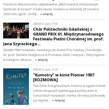
Pierwsze dwa koncerty zatytułowane „Mistrzowskie interpretacje
Spirituals & Gospel” zrealizowane zostaną w niedzielę 28 czerwca
2026 roku (godz. 20.00)…
» więcej
2026-06-21, godz. 17:00
Chór Politechniki Gdańskiej z
GRAND PRIX 61. Międzynarodowego
Festiwalu Pieśni Chóralnej im. prof.
Jana Szyrockiego…
GRAND PRIX Festiwalu, nominacja do Grand Prix Polskiej Chóralistyki
im. prof. Stefana Stuligrosza w Poznaniu 2026, I miejsce i Złoty Dyplom
w kategorii „Musica…
» więcej
2026-06-21, godz. 21:34
"Kumotry" w kinie Pionier 1907
[ROZMOWA]
Film Emilii Śniegowskiej to historia przyjaźni kobiet
zamieszkujących wymierającą polską wieś w
rumuńskich Karpatach. Hanka i Bronka pochowały
już mężów…
» więcej