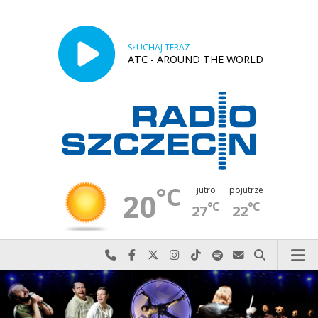
SŁUCHAJ TERAZ
ATC - AROUND THE WORLD
°C
jutro
pojutrze
20
°C
°C
27
22
Najlepiej po prostu do nas zadzwoń
Odwiedź nas na Facebook-u
Odwiedź nas na X
Odwiedź nas na Instagram-ie
Odwiedź nas na TikTok-u
Szukaj nas na Spotify
Wyślij do nas w
Szukaj