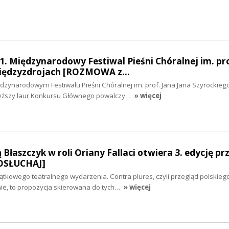
1. Międzynarodowy Festiwal Pieśni Chóralnej im. pro
Międzyzdrojach [ROZMOWA z…
dzynarodowym Festiwalu Pieśni Chóralnej im. prof. Jana Jana Szyrockieg
wyższy laur Konkursu Głównego powalczy…
» więcej
łaszczyk w roli Oriany Fallaci otwiera 3. edycję pr
POSŁUCHAJ]
yjątkowego teatralnego wydarzenia. Contra plures, czyli przegląd polskieg
e, to propozycja skierowana do tych…
» więcej