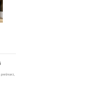
i
 pieśniarz,