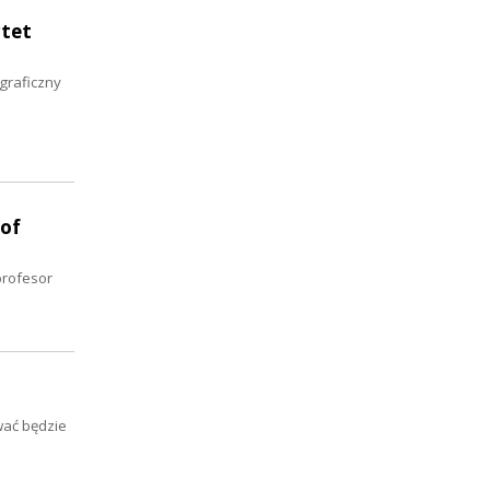
rtet
graficzny
 of
profesor
wać będzie