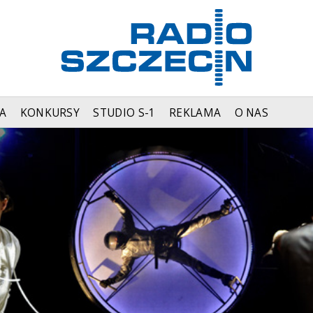
A
KONKURSY
STUDIO S-1
REKLAMA
O NAS