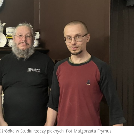
Ośródka w Studiu rzeczy pieknych. Fot Małgorzata Frymus