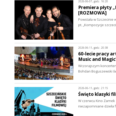
2026-06-07, godz. 16:20
Premiera płyty „
[ROZMOWA]
Powstała w Szczecinie 
pt. „Kompozycje szczeci
2026-06-11, godz. 20:38
60-lecie pracy a
Music and Magic"
Wczorajszym koncertem 
Bohdan Boguszewski świ
2026-06-11, godz. 21:15
Święto klasyki 
W czerwcu Kino Zamek z
niezapomniane dzieła f