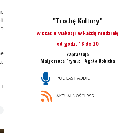
ie
"Trochę Kultury"
li
no
w czasie wakacji w każdą niedzielę
od godz. 18 do 20
ne
Zapraszają
Małgorzata Frymus i Agata Rokicka
i,
PODCAST AUDIO
 i
AKTUALNOŚCI RSS