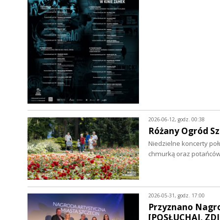
2026-06-12, godz. 00:38
Różany Ogród Sz
Niedzielne koncerty poł
chmurką oraz potańcó
2026-05-31, godz. 17:00
Przyznano Nagrod
[POSŁUCHAJ, ZDJ