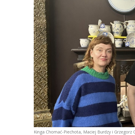
Kinga Chomać-Piechota, Maciej Burdzy i Grzegorz 