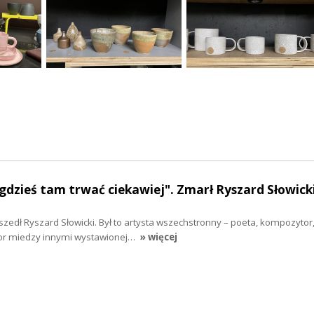
dzieś tam trwać ciekawiej". Zmarł Ryszard Słowick
szedł Ryszard Słowicki. Był to artysta wszechstronny – poeta, kompozytor,
or miedzy innymi wystawionej…
» więcej