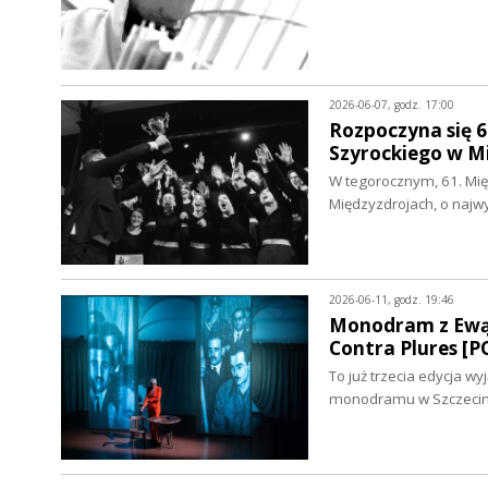
2026-06-07, godz. 17:00
Rozpoczyna się 6
Szyrockiego w 
W tegorocznym, 61. Mię
Międzyzdrojach, o naj
2026-06-11, godz. 19:46
Monodram z Ewą B
Contra Plures [
To już trzecia edycja w
monodramu w Szczecini