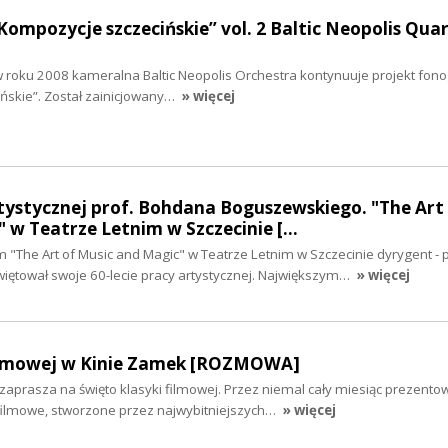
Kompozycje szczecińskie” vol. 2 Baltic Neopolis Qua
w roku 2008 kameralna Baltic Neopolis Orchestra kontynuuje projekt fono
ńskie”. Został zainicjowany…
» więcej
rtystycznej prof. Bohdana Boguszewskiego. "The Art
 w Teatrze Letnim w Szczecinie […
"The Art of Music and Magic" w Teatrze Letnim w Szczecinie dyrygent - 
ętował swoje 60-lecie pracy artystycznej. Największym…
» więcej
filmowej w Kinie Zamek [ROZMOWA]
aprasza na święto klasyki filmowej. Przez niemal cały miesiąc prezento
ilmowe, stworzone przez najwybitniejszych…
» więcej