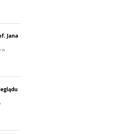
f. Jana
o w
zeglądu
o