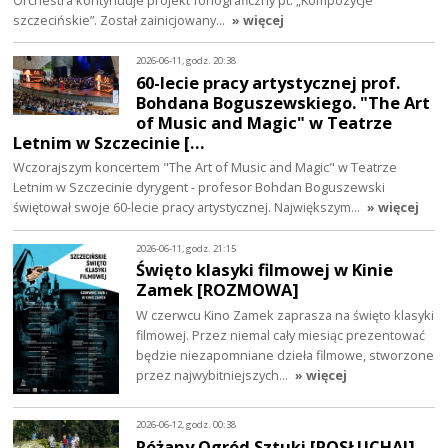
szczecińskie”. Został zainicjowany…
» więcej
2026-06-11, godz. 20:38
60-lecie pracy artystycznej prof.
Bohdana Boguszewskiego. "The Art
of Music and Magic" w Teatrze
Letnim w Szczecinie […
Wczorajszym koncertem "The Art of Music and Magic" w Teatrze
Letnim w Szczecinie dyrygent - profesor Bohdan Boguszewski
świętował swoje 60-lecie pracy artystycznej. Największym…
» więcej
2026-06-11, godz. 21:15
Święto klasyki filmowej w Kinie
Zamek [ROZMOWA]
W czerwcu Kino Zamek zaprasza na święto klasyki
filmowej. Przez niemal cały miesiąc prezentować
będzie niezapomniane dzieła filmowe, stworzone
przez najwybitniejszych…
» więcej
2026-06-12, godz. 00:38
Różany Ogród Sztuki [POSŁUCHAJ]