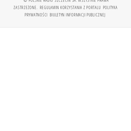
© POLSKIE RADIO SZCZECIN SA. WSZYSTKIE PRAWA
ZASTRZEŻONE.
REGULAMIN KORZYSTANIA Z PORTALU
POLITYKA
PRYWATNOŚCI
BIULETYN INFORMACJI PUBLICZNEJ