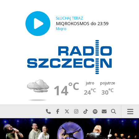
SŁUCHAJ TERAZ
MIQROKOSMOS do 23:59
Miqro
°C
jutro
pojutrze
14
°C
°C
24
30
Najlepiej po prostu do nas zadzwoń
Odwiedź nas na Facebook-u
Odwiedź nas na X
Odwiedź nas na Instagram-ie
Odwiedź nas na TikTok-u
Szukaj nas na Spotify
Wyślij do nas w
Szukaj