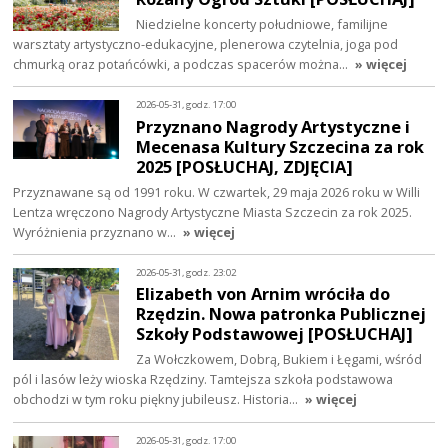
Niedzielne koncerty południowe, familijne
warsztaty artystyczno-edukacyjne, plenerowa czytelnia, joga pod
chmurką oraz potańcówki, a podczas spacerów można…
» więcej
2026-05-31, godz. 17:00
Przyznano Nagrody Artystyczne i
Mecenasa Kultury Szczecina za rok
2025 [POSŁUCHAJ, ZDJĘCIA]
Przyznawane są od 1991 roku. W czwartek, 29 maja 2026 roku w Willi
Lentza wręczono Nagrody Artystyczne Miasta Szczecin za rok 2025.
Wyróżnienia przyznano w…
» więcej
2026-05-31, godz. 23:02
Elizabeth von Arnim wróciła do
Rzędzin. Nowa patronka Publicznej
Szkoły Podstawowej [POSŁUCHAJ]
Za Wołczkowem, Dobrą, Bukiem i Łęgami, wśród
pól i lasów leży wioska Rzędziny. Tamtejsza szkoła podstawowa
obchodzi w tym roku piękny jubileusz. Historia…
» więcej
2026-05-31, godz. 17:00