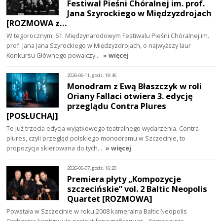
Festiwal Pieśni Chóralnej im. prof.
Jana Szyrockiego w Międzyzdrojach
[ROZMOWA z…
W tegorocznym, 61. Międzynarodowym Festiwalu Pieśni Chóralnej im.
prof. Jana Jana Szyrockiego w Międzyzdrojach, o najwyższy laur
Konkursu Głównego powalczy…
» więcej
2026-06-11, godz. 19:46
Monodram z Ewą Błaszczyk w roli
Oriany Fallaci otwiera 3. edycję
przeglądu Contra Plures
[POSŁUCHAJ]
To już trzecia edycja wyjątkowego teatralnego wydarzenia. Contra
plures, czyli przegląd polskiego monodramu w Szczecinie, to
propozycja skierowana do tych…
» więcej
2026-06-07, godz. 16:20
Premiera płyty „Kompozycje
szczecińskie” vol. 2 Baltic Neopolis
Quartet [ROZMOWA]
Powstała w Szczecinie w roku 2008 kameralna Baltic Neopolis
Orchestra kontynuuje projekt fonograficzny pt. „Kompozycje