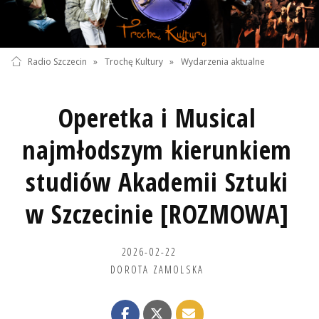
Radio Szczecin
»
Trochę Kultury
»
Wydarzenia aktualne
Operetka i Musical
najmłodszym kierunkiem
studiów Akademii Sztuki
w Szczecinie [ROZMOWA]
2026-02-22
DOROTA ZAMOLSKA