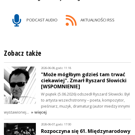
PODCAST AUDIO
AKTUALNOŚCI RSS
Zobacz także
2026-06-08, godz. 11:18
"Może mógłbym gdzieś tam trwać
ciekawiej". Zmarł Ryszard Słowicki
[WSPOMNIENIE]
W piątek (5.06.2026) odszedł Ryszard Słowicki. Był
to artysta wszechstronny – poeta, kompozytor,
pieśniarz, muzyk, dramaturg (autor miedzy innymi
wystawionej…
» więcej
2026-06-07, godz. 17:00
Rozpoczyna się 61. Międzynarodowy