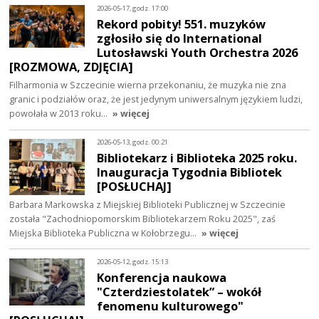
2026-05-17, godz. 17:00
Rekord pobity! 551. muzyków
zgłosiło się do International
Lutosławski Youth Orchestra 2026
[ROZMOWA, ZDJĘCIA]
Filharmonia w Szczecinie wierna przekonaniu, że muzyka nie zna
granic i podziałów oraz, że jest jedynym uniwersalnym językiem ludzi,
powołała w 2013 roku…
» więcej
2026-05-13, godz. 00:21
Bibliotekarz i Biblioteka 2025 roku.
Inauguracja Tygodnia Bibliotek
[POSŁUCHAJ]
Barbara Markowska z Miejskiej Biblioteki Publicznej w Szczecinie
została "Zachodniopomorskim Bibliotekarzem Roku 2025", zaś
Miejska Biblioteka Publiczna w Kołobrzegu…
» więcej
2026-05-12, godz. 15:13
Konferencja naukowa
"Czterdziestolatek” – wokół
fenomenu kulturowego"