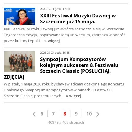
2026-05-03, godz. 17:00
XXIII Festiwal Muzyki Dawnej w
Szczecinie już 15 maja.
XXIII Festiwal Muzyki Dawnej już wkrótce rozpocznie się w Szczecinie.
Tegoroczna edycja, inspirowana ideą uniwersum, zaprasza w podróż
przez kultury i epoki…
» więcej
2026-05-03, godz. 16:35
Sympozjum Kompozytorów
kolejnym sukcesem 8. Festiwalu
Szczecin Classic [POSŁUCHAJ,
ZDJĘCIA]
W piątek, 1 maja 2026 roku byliśmy świadkami doskonałego Koncertu
Finałowego Sympozjum Kompozytorów w ramach 8. Festiwalu
Szczecin Classic, prezentujących…
» więcej
6
7
8
9
10
4087 na 409 stronach