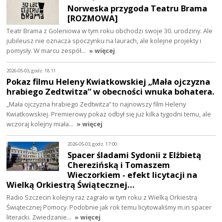
Norweska przygoda Teatru Brama
[ROZMOWA]
Teatr Brama z Goleniowa w tym roku obchodzi swoje 30. urodziny. Ale
jubileusz nie oznacza spoczynku na laurach, ale kolejne projekty i
pomysły. W marcu zespół…
» więcej
2026-05-03, godz. 18:11
Pokaz filmu Heleny Kwiatkowskiej „Mała ojczyzna
hrabiego Zedtwitza” w obecności wnuka bohatera.
„Mała ojczyzna hrabiego Zedtwitza” to najnowszy film Heleny
Kwiatkowskiej. Premierowy pokaz odbył się już kilka tygodni temu, ale
wczoraj kolejny miała…
» więcej
2026-05-03, godz. 17:00
Spacer śladami Sydonii z Elżbietą
Cherezińską i Tomaszem
Wieczorkiem - efekt licytacji na
Wielką Orkiestrą Świątecznej…
Radio Szczecin kolejny raz zagrało w tym roku z Wielką Orkiestrą
Świątecznej Pomocy. Podobnie jak rok temu licytowaliśmy m.in spacer
literacki. Zwiedzanie…
» więcej