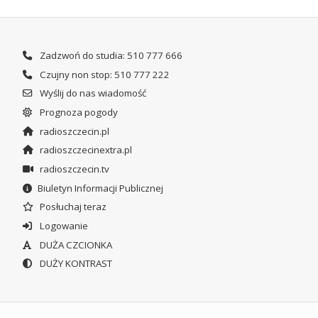
Zadzwoń do studia: 510 777 666
Czujny non stop: 510 777 222
Wyślij do nas wiadomość
Prognoza pogody
radioszczecin.pl
radioszczecinextra.pl
radioszczecin.tv
Biuletyn Informacji Publicznej
Posłuchaj teraz
Logowanie
DUŻA CZCIONKA
DUŻY KONTRAST