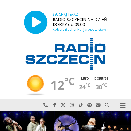
SŁUCHAJ TERAZ
RADIO SZCZECIN NA DZIEŃ
DOBRY do 09:00
Robert Bochenko, Jarosław Gowin
°C
jutro
pojutrze
12
°C
°C
24
30
Najlepiej po prostu do nas zadzwoń
Odwiedź nas na Facebook-u
Odwiedź nas na X
Odwiedź nas na Instagram-ie
Odwiedź nas na TikTok-u
Szukaj nas na Spotify
Wyślij do nas w
Szukaj