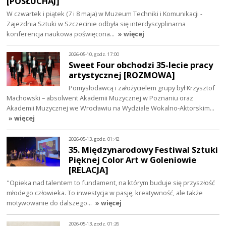
[POSŁUCHAJ]
W czwartek i piątek (7 i 8 maja) w Muzeum Techniki i Komunikacji -
Zajezdnia Sztuki w Szczecinie odbyła się interdyscyplinarna
konferencja naukowa poświęcona…
» więcej
2026-05-10, godz. 17:00
Sweet Four obchodzi 35-lecie pracy
artystycznej [ROZMOWA]
Pomysłodawcą i założycielem grupy był Krzysztof
Machowski – absolwent Akademii Muzycznej w Poznaniu oraz
Akademii Muzycznej we Wrocławiu na Wydziale Wokalno-Aktorskim…
» więcej
2026-05-13, godz. 01:42
35. Międzynarodowy Festiwal Sztuki
Pięknej Color Art w Goleniowie
[RELACJA]
"Opieka nad talentem to fundament, na którym buduje się przyszłość
młodego człowieka. To inwestycja w pasję, kreatywność, ale także
motywowanie do dalszego…
» więcej
2026-05-13, godz. 01:26