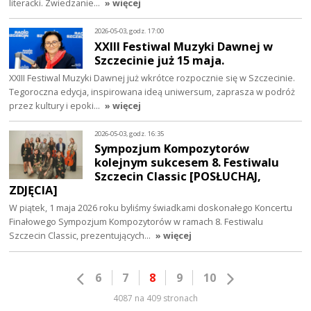
literacki. Zwiedzanie…
» więcej
2026-05-03, godz. 17:00
XXIII Festiwal Muzyki Dawnej w
Szczecinie już 15 maja.
XXIII Festiwal Muzyki Dawnej już wkrótce rozpocznie się w Szczecinie.
Tegoroczna edycja, inspirowana ideą uniwersum, zaprasza w podróż
przez kultury i epoki…
» więcej
2026-05-03, godz. 16:35
Sympozjum Kompozytorów
kolejnym sukcesem 8. Festiwalu
Szczecin Classic [POSŁUCHAJ,
ZDJĘCIA]
W piątek, 1 maja 2026 roku byliśmy świadkami doskonałego Koncertu
Finałowego Sympozjum Kompozytorów w ramach 8. Festiwalu
Szczecin Classic, prezentujących…
» więcej
6
7
8
9
10
4087 na 409 stronach