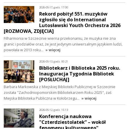
2026-05-17, godz. 17:00
Rekord pobity! 551. muzyków
zgłosiło się do International
Lutosławski Youth Orchestra 2026
[ROZMOWA, ZDJĘCIA]
Filharmonia w Szczecinie wierna przekonaniu, że muzyka nie zna
granic i podziałów oraz, że jest jedynym uniwersalnym językiem ludzi,
powołała w 2013 roku…
» więcej
2026-05-13, godz. 00:21
Bibliotekarz i Biblioteka 2025 roku.
Inauguracja Tygodnia Bibliotek
[POSŁUCHAJ]
Barbara Markowska z Miejskiej Biblioteki Publicznej w Szczecinie
została "Zachodniopomorskim Bibliotekarzem Roku 2025", zaś
Miejska Biblioteka Publiczna w Kołobrzegu…
» więcej
2026-05-12, godz. 15:13
Konferencja naukowa
"Czterdziestolatek” – wokół
fenomenu kulturowego"