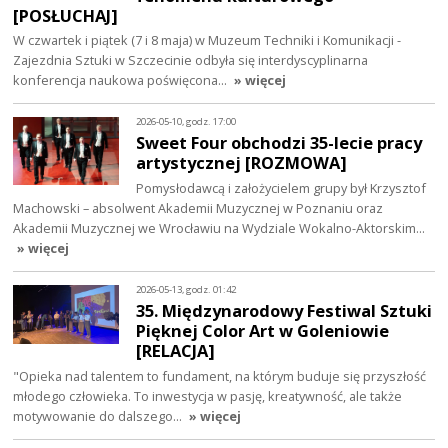
[POSŁUCHAJ]
W czwartek i piątek (7 i 8 maja) w Muzeum Techniki i Komunikacji -
Zajezdnia Sztuki w Szczecinie odbyła się interdyscyplinarna
konferencja naukowa poświęcona…
» więcej
2026-05-10, godz. 17:00
Sweet Four obchodzi 35-lecie pracy
artystycznej [ROZMOWA]
Pomysłodawcą i założycielem grupy był Krzysztof
Machowski – absolwent Akademii Muzycznej w Poznaniu oraz
Akademii Muzycznej we Wrocławiu na Wydziale Wokalno-Aktorskim…
» więcej
2026-05-13, godz. 01:42
35. Międzynarodowy Festiwal Sztuki
Pięknej Color Art w Goleniowie
[RELACJA]
"Opieka nad talentem to fundament, na którym buduje się przyszłość
młodego człowieka. To inwestycja w pasję, kreatywność, ale także
motywowanie do dalszego…
» więcej