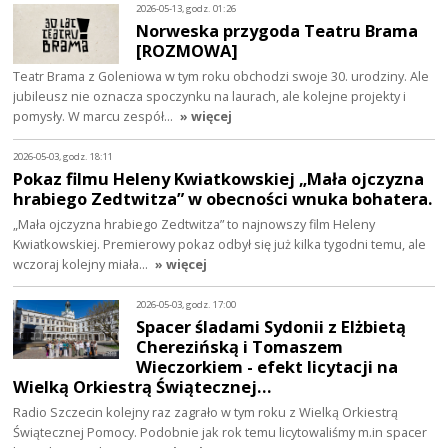
2026-05-13, godz. 01:26
Norweska przygoda Teatru Brama
[ROZMOWA]
Teatr Brama z Goleniowa w tym roku obchodzi swoje 30. urodziny. Ale
jubileusz nie oznacza spoczynku na laurach, ale kolejne projekty i
pomysły. W marcu zespół…
» więcej
2026-05-03, godz. 18:11
Pokaz filmu Heleny Kwiatkowskiej „Mała ojczyzna
hrabiego Zedtwitza” w obecności wnuka bohatera.
„Mała ojczyzna hrabiego Zedtwitza” to najnowszy film Heleny
Kwiatkowskiej. Premierowy pokaz odbył się już kilka tygodni temu, ale
wczoraj kolejny miała…
» więcej
2026-05-03, godz. 17:00
Spacer śladami Sydonii z Elżbietą
Cherezińską i Tomaszem
Wieczorkiem - efekt licytacji na
Wielką Orkiestrą Świątecznej…
Radio Szczecin kolejny raz zagrało w tym roku z Wielką Orkiestrą
Świątecznej Pomocy. Podobnie jak rok temu licytowaliśmy m.in spacer