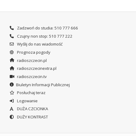
Zadzwoń do studia: 510 777 666
Czujny non stop: 510 777 222
Wyślij do nas wiadomość
Prognoza pogody
radioszczecin.pl
radioszczecinextra.pl
radioszczecin.tv
Biuletyn Informacji Publicznej
Posłuchaj teraz
Logowanie
DUŻA CZCIONKA
DUŻY KONTRAST