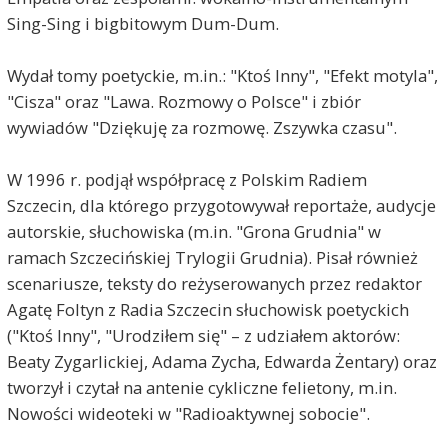
Sing-Sing i bigbitowym Dum-Dum.
Wydał tomy poetyckie, m.in.: "Ktoś Inny", "Efekt motyla",
"Cisza" oraz "Lawa. Rozmowy o Polsce" i zbiór
wywiadów "Dziękuję za rozmowę. Zszywka czasu".
W 1996 r. podjął współpracę z Polskim Radiem
Szczecin, dla którego przygotowywał reportaże, audycje
autorskie, słuchowiska (m.in. "Grona Grudnia" w
ramach Szczecińskiej Trylogii Grudnia). Pisał również
scenariusze, teksty do reżyserowanych przez redaktor
Agatę Foltyn z Radia Szczecin słuchowisk poetyckich
("Ktoś Inny", "Urodziłem się" – z udziałem aktorów:
Beaty Zygarlickiej, Adama Zycha, Edwarda Żentary) oraz
tworzył i czytał na antenie cykliczne felietony, m.in.
Nowości wideoteki w "Radioaktywnej sobocie".