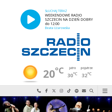
SŁUCHAJ TERAZ
WEEKENDOWE RADIO
SZCZECIN NA DZIEŃ DOBRY
do 12:00
Beata Użarowska
°C
jutro
pojutrze
20
°C
°C
30
32
Najlepiej po prostu do nas zadzwoń
Odwiedź nas na Facebook-u
Odwiedź nas na X
Odwiedź nas na Instagram-ie
Odwiedź nas na TikTok-u
Szukaj nas na Spotify
Wyślij do nas w
Szukaj