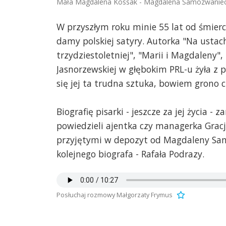
Mała Magdalena Kossak - Magdalena Samozwanie
W przyszłym roku minie 55 lat od śmierc
damy polskiej satyry. Autorka "Na ustac
trzydziestoletniej", "Marii i Magdaleny", 
Jasnorzewskiej w głębokim PRL-u żyła z 
się jej ta trudna sztuka, bowiem grono cz
Biografię pisarki - jeszcze za jej życia -
powiedzieli ajentka czy managerka Gracj
przyjętymi w depozyt od Magdaleny Sam
kolejnego biografa - Rafała Podrazy.
Posłuchaj rozmowy Małgorzaty Frymus