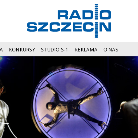
A
KONKURSY
STUDIO S-1
REKLAMA
O NAS