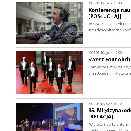
2026-05-12, godz. 15:13
Konferencja nau
[POSŁUCHAJ]
W czwartek i piątek (7 i
interdyscyplinarna ko
2026-05-10, godz. 17:00
Sweet Four obch
Pomysłodawcą i założyc
oraz Akademii Muzyczn
2026-05-13, godz. 01:42
35. Międzynarodo
[RELACJA]
"Opieka nad talentem t
pasję, kreatywność, a