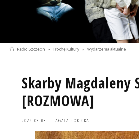
Radio Szczecin
»
Trochę Kultury
»
Wydarzenia aktualne
Skarby Magdaleny 
[ROZMOWA]
2026-03-03
AGATA ROKICKA