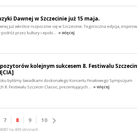
uzyki Dawnej w Szczecinie już 15 maja.
awnej już wkrótce rozpocznie się w Szczecinie. Tegoroczna edycja, inspiro
podróż przez kultury i epoki…
» więcej
zytorów kolejnym sukcesem 8. Festiwalu Szczecin 
ĘCIA]
 roku byliśmy świadkami doskonałego Koncertu Finałowego Sympozjum
8. Festiwalu Szczecin Classic, prezentujących…
» więcej
7
8
9
10
4087 na 409 stronach