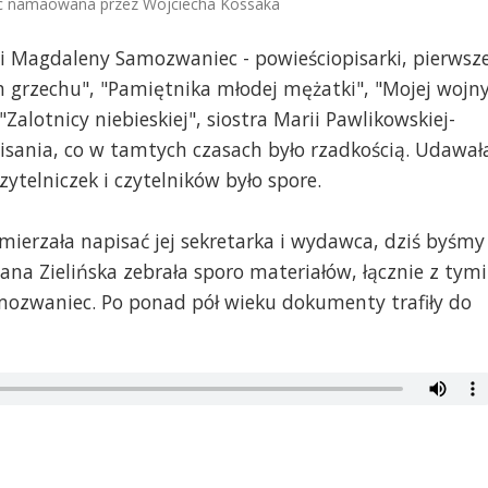
c namaowana przez Wojciecha Kossaka
i Magdaleny Samozwaniec - powieściopisarki, pierwsze
h grzechu", "Pamiętnika młodej mężatki", "Mojej wojn
"Zalotnicy niebieskiej", siostra Marii Pawlikowskiej-
pisania, co w tamtych czasach było rzadkością. Udawał
ytelniczek i czytelników było spore.
 zamierzała napisać jej sekretarka i wydawca, dziś byśmy
ana Zielińska zebrała sporo materiałów, łącznie z tymi
ozwaniec. Po ponad pół wieku dokumenty trafiły do