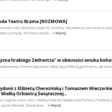
oda Teatru Brama [ROZMOWA]
a w tym roku obchodzi swoje 30. urodziny. Ale jubileusz nie oznacza sp
ojekty i pomysły. W marcu zespół…
» więcej
zyzna hrabiego Zedtwitza” w obecności wnuka boha
atkowskiej. Premierowy pokaz odbył się już kilka tygodni temu, ale wczor
ydonii z Elżbietą Cherezińską i Tomaszem Wieczorki
na Wielką Orkiestrą Świątecznej…
raz zagrało w tym roku z Wielką Orkiestrą Świątecznej Pomocy. Podobnie j
 spacer literacki. Zwiedzanie…
» więcej