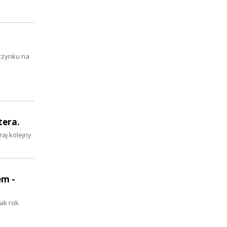
oczynku na
tera.
aj kolejny
em -
ak rok