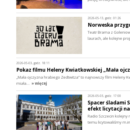
2026-05-13, godz. 01:26
Norweska przyg
Teatr Brama z Goleniow
laurach, ale kolejne pr
2026-05-03, godz. 18:11
Pokaz filmu Heleny Kwiatkowskiej „Mała ojc
„Mała ojczyzna hrabiego Zedtwitza” to najnowszy film Heleny Kwi
miała…
» więcej
2026-05-03, godz. 17:00
Spacer śladami S
efekt licytacji 
Radio Szczecin kolejny 
temu licytowaliśmy m.in