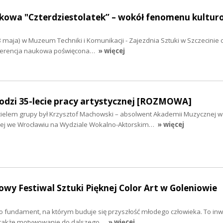
kowa "Czterdziestolatek” – wokół fenomenu kultu
 8 maja) w Muzeum Techniki i Komunikacji - Zajezdnia Sztuki w Szczecinie 
nferencja naukowa poświęcona…
» więcej
odzi 35-lecie pracy artystycznej [ROZMOWA]
ielem grupy był Krzysztof Machowski – absolwent Akademii Muzycznej 
ej we Wrocławiu na Wydziale Wokalno-Aktorskim…
» więcej
wy Festiwal Sztuki Pięknej Color Art w Goleniowie
o fundament, na którym buduje się przyszłość młodego człowieka. To inw
le także motywowanie do dalszego…
» więcej