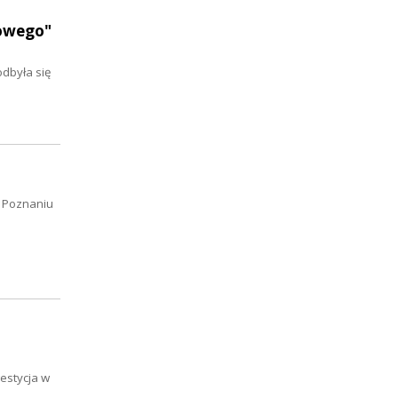
rowego"
odbyła się
w Poznaniu
estycja w