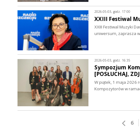
2026-05-03, godz. 17:00
XXIII Festiwal M
XXIII Festiwal Muzyki D
uniwersum, zaprasza w 
2026-05-03, godz. 16:35
Sympozjum Kompo
[POSŁUCHAJ, ZDJ
W piątek, 1 maja 2026
Kompozytorów w ramach 
6