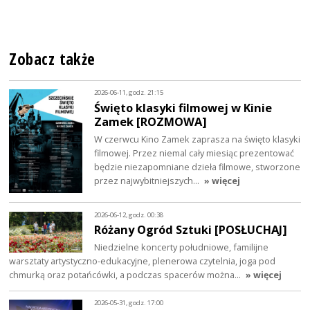
Zobacz także
2026-06-11, godz. 21:15
Święto klasyki filmowej w Kinie
Zamek [ROZMOWA]
W czerwcu Kino Zamek zaprasza na święto klasyki
filmowej. Przez niemal cały miesiąc prezentować
będzie niezapomniane dzieła filmowe, stworzone
przez najwybitniejszych…
» więcej
2026-06-12, godz. 00:38
Różany Ogród Sztuki [POSŁUCHAJ]
Niedzielne koncerty południowe, familijne
warsztaty artystyczno-edukacyjne, plenerowa czytelnia, joga pod
chmurką oraz potańcówki, a podczas spacerów można…
» więcej
2026-05-31, godz. 17:00