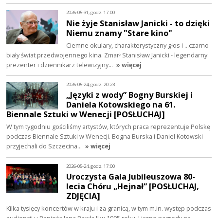
2026-05-31, godz. 17:00
Nie żyje Stanisław Janicki - to dzięki
Niemu znamy "Stare kino"
Ciemne okulary, charakterystyczny głos i ...czarno-
biały świat przedwojennego kina. Zmarł Stanisław Janicki - legendarny
prezenter i dziennikarz telewizyjny…
» więcej
2026-05-24, godz. 20:23
„Języki z wody” Bogny Burskiej i
Daniela Kotowskiego na 61.
Biennale Sztuki w Wenecji [POSŁUCHAJ]
W tym tygodniu gościliśmy artystów, których praca reprezentuje Polskę
podczas Biennale Sztuki w Wenecji. Bogna Burska i Daniel Kotowski
przyjechali do Szczecina…
» więcej
2026-05-24, godz. 17:00
Uroczysta Gala Jubileuszowa 80-
lecia Chóru „Hejnał” [POSŁUCHAJ,
ZDJĘCIA]
Kilka tysięcy koncertów w kraju i za granicą, w tym m.in. występ podczas