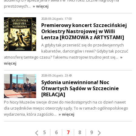
audiencji u Papieża Jana Pawła II w 1995 roku. Liczne nagrody na
prestiżowych…
» więcej
2026-05-24, godz. 17:00
Premierowy koncert Szczecińskiej
Orkiestry Nastrojowej w Willi
Lentza [ROZMOWA z ARTYSTAMI]
A gdyby tak przenieść się do przedwojennych
kabaretów, dancingów i rewii? Gdyby tak poczuć
atmosferę tamtego czasu? Takiemu nastrojowi trudno jest się…
»
więcej
2026-05-24, godz. 23:49
Sydonia uniewinniona! Noc
Otwartych Sądów w Szczecinie
[RELACJA]
Po Nocy Muzeów swoje drzwi do niedostępnych na co dzień nawet
dla urzędników miejsc otworzyły sądy. To w ramach ogólnopolskiego
wydarzenia, która zagościło…
» więcej
5
6
7
8
9