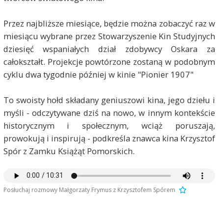
Przez najbliższe miesiące, będzie można zobaczyć raz w
miesiącu wybrane przez Stowarzyszenie Kin Studyjnych
dziesięć wspaniałych dział zdobywcy Oskara za
całokształt. Projekcje powtórzone zostaną w podobnym
cyklu dwa tygodnie później w kinie "Pionier 1907"
To swoisty hołd składany geniuszowi kina, jego dziełu i
myśli - odczytywane dziś na nowo, w innym kontekście
historycznym i społecznym, wciąż poruszają,
prowokują i inspirują - podkreśla znawca kina Krzysztof
Spór z Zamku Książąt Pomorskich.
Posłuchaj rozmowy Małgorzaty Frymus z Krzysztofem Spórem