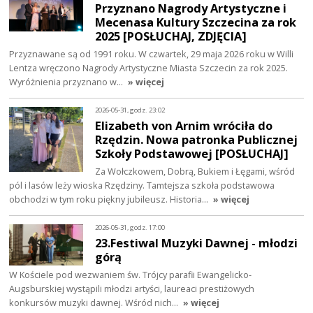
Przyznano Nagrody Artystyczne i
Mecenasa Kultury Szczecina za rok
2025 [POSŁUCHAJ, ZDJĘCIA]
Przyznawane są od 1991 roku. W czwartek, 29 maja 2026 roku w Willi
Lentza wręczono Nagrody Artystyczne Miasta Szczecin za rok 2025.
Wyróżnienia przyznano w…
» więcej
2026-05-31, godz. 23:02
Elizabeth von Arnim wróciła do
Rzędzin. Nowa patronka Publicznej
Szkoły Podstawowej [POSŁUCHAJ]
Za Wołczkowem, Dobrą, Bukiem i Łęgami, wśród
pól i lasów leży wioska Rzędziny. Tamtejsza szkoła podstawowa
obchodzi w tym roku piękny jubileusz. Historia…
» więcej
2026-05-31, godz. 17:00
23.Festiwal Muzyki Dawnej - młodzi
górą
W Kościele pod wezwaniem św. Trójcy parafii Ewangelicko-
Augsburskiej wystąpili młodzi artyści, laureaci prestiżowych
konkursów muzyki dawnej. Wśród nich…
» więcej