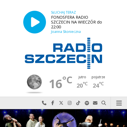
SŁUCHAJ TERAZ
FONOSFERA RADIO
SZCZECIN NA WIECZÓR do
22:00
Joanna Skonieczna
°C
jutro
pojutrze
16
°C
°C
20
24
Najlepiej po prostu do nas zadzwoń
Odwiedź nas na Facebook-u
Odwiedź nas na X
Odwiedź nas na Instagram-ie
Odwiedź nas na TikTok-u
Szukaj nas na Spotify
Wyślij do nas w
Szukaj