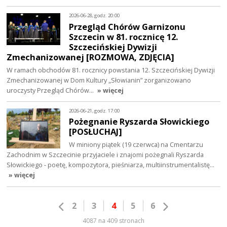
2026-06-28, godz. 20:00
Przegląd Chórów Garnizonu
Szczecin w 81. rocznicę 12.
Szczecińskiej Dywizji
Zmechanizowanej [ROZMOWA, ZDJĘCIA]
W ramach obchodów 81. rocznicy powstania 12. Szczecińskiej Dywizji
Zmechanizowanej w Dom Kultury „Słowianin” zorganizowano
uroczysty Przegląd Chórów…
» więcej
2026-06-21, godz. 17:00
Pożegnanie Ryszarda Słowickiego
[POSŁUCHAJ]
W miniony piątek (19 czerwca) na Cmentarzu
Zachodnim w Szczecinie przyjaciele i znajomi pożegnali Ryszarda
Słowickiego - poetę, kompozytora, pieśniarza, multiinstrumentalistę…
» więcej
2
3
4
5
6
4087 na 409 stronach