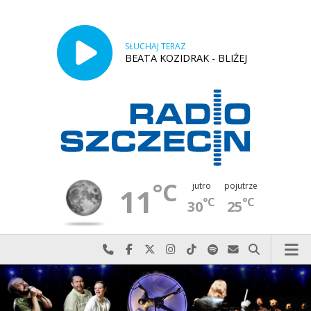
SŁUCHAJ TERAZ
BEATA KOZIDRAK - BLIŻEJ
°C
jutro
pojutrze
11
°C
°C
30
25
Najlepiej po prostu do nas zadzwoń
Odwiedź nas na Facebook-u
Odwiedź nas na X
Odwiedź nas na Instagram-ie
Odwiedź nas na TikTok-u
Szukaj nas na Spotify
Wyślij do nas w
Szukaj