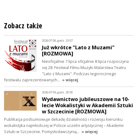
Zobacz także
2026-07-06, godz. 23:07
Już wkrótce "Lato z Muzami"
[ROZMOWA]
Nieoficjalnie 7 lipca oficjalnie 8 lipca rozpoczyna
się 28. Festiwal Filmu Muzyki Malarstwa Teatru
"Lato z Muzami". Podczas tegorocznego
festiwalu zaprezentowanych…
» więcej
2026-07-05, godz. 20:00
Wydawnictwo jubileuszowe na 10-
lecie Wokalistyki w Akademii Sztuki
w Szczecinie [ROZMOWA]
Publikacja podsumowuje dekadę działalności i rozwoju kierunku
wokalistyka najmłodszej w Polsce uczelni artystycznej – Akademii
Sztuki w Szczecinie. Pomysłodawczynią…
» więcej