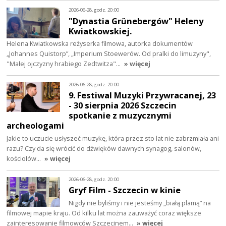
2026-06-28, godz. 20:00
"Dynastia Grünebergów" Heleny
Kwiatkowskiej.
Helena Kwiatkowska reżyserka filmowa, autorka dokumentów
„Johannes Quistorp”, „Imperium Stoewerów. Od pralki do limuzyny",
"Małej ojczyzny hrabiego Zedtwitza"…
» więcej
2026-06-28, godz. 20:00
9. Festiwal Muzyki Przywracanej, 23
- 30 sierpnia 2026 Szczecin
spotkanie z muzycznymi
archeologami
Jakie to uczucie usłyszeć muzykę, która przez sto lat nie zabrzmiała ani
razu? Czy da się wrócić do dźwięków dawnych synagog, salonów,
kościołów…
» więcej
2026-06-28, godz. 20:00
Gryf Film - Szczecin w kinie
Nigdy nie byliśmy i nie jesteśmy „białą plamą” na
filmowej mapie kraju. Od kilku lat można zauważyć coraz większe
zainteresowanie filmowców Szczecinem…
» więcej