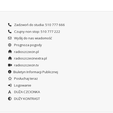
Zadzwoń do studia: 510 777 666
Czujny non stop: 510 777 222
Wyślij do nas wiadomość
Prognoza pogody
radioszczecin.pl
radioszczecinextra.pl
radioszczecin.tv
Biuletyn Informacji Publicznej
Posłuchaj teraz
Logowanie
DUŻA CZCIONKA
DUŻY KONTRAST