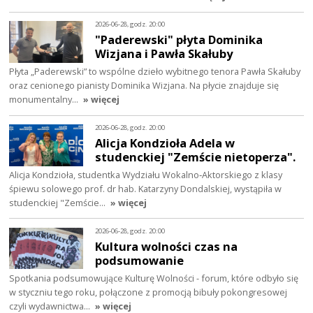
2026-06-28, godz. 20:00
"Paderewski" płyta Dominika
Wizjana i Pawła Skałuby
Płyta „Paderewski” to wspólne dzieło wybitnego tenora Pawła Skałuby
oraz cenionego pianisty Dominika Wizjana. Na płycie znajduje się
monumentalny…
» więcej
2026-06-28, godz. 20:00
Alicja Kondzioła Adela w
studenckiej "Zemście nietoperza".
Alicja Kondzioła, studentka Wydziału Wokalno‑Aktorskiego z klasy
śpiewu solowego prof. dr hab. Katarzyny Dondalskiej, wystąpiła w
studenckiej "Zemście…
» więcej
2026-06-28, godz. 20:00
Kultura wolności czas na
podsumowanie
Spotkania podsumowujące Kulturę Wolności - forum, które odbyło się
w styczniu tego roku, połączone z promocją bibuły pokongresowej
czyli wydawnictwa…
» więcej