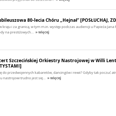
ubileuszowa 80-lecia Chóru „Hejnał” [POSŁUCHAJ, ZD
w kraju i za granicą, w tym m.in. występ podczas audiencji u Papieża Jana 
ody na prestiżowych…
» więcej
rt Szczecińskiej Orkiestry Nastrojowej w Willi Len
TYSTAMI]
się do przedwojennych kabaretów, dancingów i rewii? Gdyby tak poczuć a
 nastrojowi trudno jest się…
» więcej