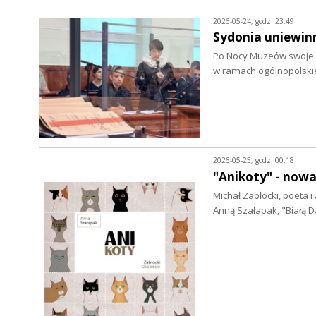
2026-05-24, godz. 23:49
Sydonia uniewin
Po Nocy Muzeów swoje d
w ramach ogólnopolski
2026-05-25, godz. 00:18
"Anikoty" - now
Michał Zabłocki, poeta i
Anną Szałapak, "Białą