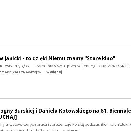
w Janicki - to dzięki Niemu znamy "Stare kino"
rystyczny głos i ...czarno-biały świat przedwojennego kina. Zmarł Stanisł
 dziennikarz telewizyjny…
» więcej
Bogny Burskiej i Daniela Kotowskiego na 61. Biennale
UCHAJ]
my artystów, których praca reprezentuje Polskę podczas Biennale Sztuki 
Kotowski przyjechali do Szczecina…
» więcej