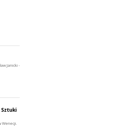
aw Janicki -
 Sztuki
w Wenecji.