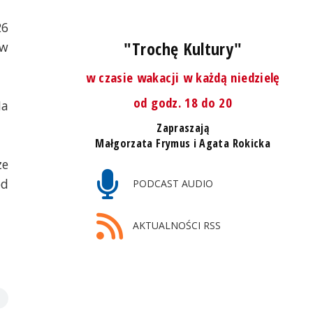
26
"Trochę Kultury"
ów
w czasie wakacji w każdą niedzielę
od godz. 18 do 20
Na
Zapraszają
Małgorzata Frymus i Agata Rokicka
ze
ód
PODCAST AUDIO
AKTUALNOŚCI RSS