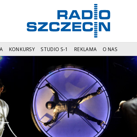
A
KONKURSY
STUDIO S-1
REKLAMA
O NAS