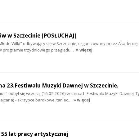
ów w Szczecinie [POSŁUCHAJ]
"Młode Wilki" odbywający się w Szczecinie, organizowany przez Akademię 
 W programie trzydniowego przeglądu…
» więcej
na 23.Festiwalu Muzyki Dawnej w Szczecinie.
os" odbył się wczoraj (16.05.2026) w ramach Festiwalu Muzyki Dawnej.
wajcaria) - skrzypce barokowe, taniec…
» więcej
 55 lat pracy artystycznej