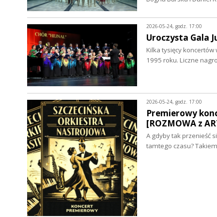
2026-05-24, godz. 17:00
Uroczysta Gala J
Kilka tysięcy koncertów 
1995 roku. Liczne nagr
2026-05-24, godz. 17:00
Premierowy konce
[ROZMOWA z AR
A gdyby tak przenieść 
tamtego czasu? Takiemu