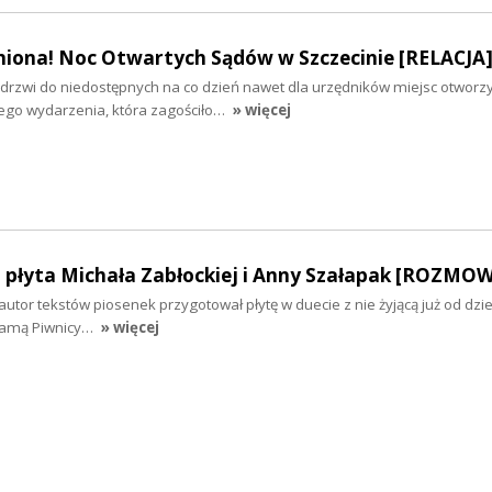
niona! Noc Otwartych Sądów w Szczecinie [RELACJA
rzwi do niedostępnych na co dzień nawet dla urzędników miejsc otworzy
ego wydarzenia, która zagościło…
» więcej
a płyta Michała Zabłockiej i Anny Szałapak [ROZMO
 autor tekstów piosenek przygotował płytę w duecie z nie żyjącą już od dzie
 Damą Piwnicy…
» więcej