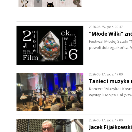
2026-05-25, godz. 00:47
"Młode Wilki" zn
Festiwal Młodej Sztuki 
powoli dobiega końca.
2026-05-17, godz. 17:00
Taniec i muzyka 
Koncert "Muzyka i Kosm
wystąpili Mojca Gal (Sz
2026-05-17, godz. 17:00
Jacek Fijałkowski