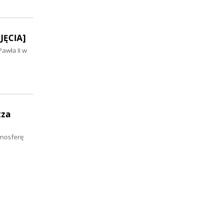
JĘCIA]
Pawła II w
tza
tmosferę