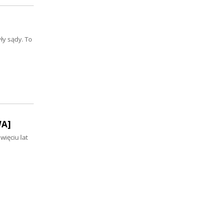
]
ły sądy. To
WA]
więciu lat