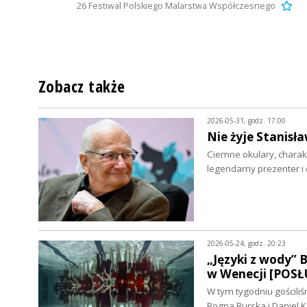
26 Festiwal Polskiego Malarstwa Współczesnego
Zobacz także
2026-05-31, godz. 17:00
Nie żyje Stanisła
Ciemne okulary, charakte
legendarny prezenter i
2026-05-24, godz. 20:23
„Języki z wody” 
w Wenecji [POSŁ
W tym tygodniu gościliś
Bogna Burska i Daniel 