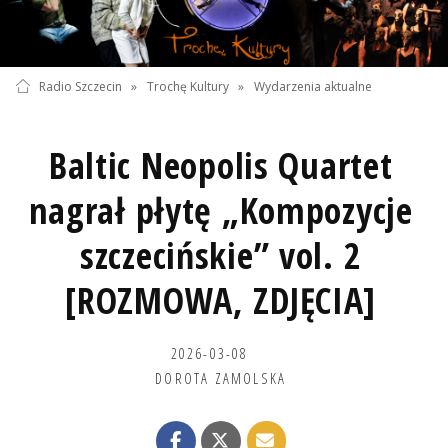
Radio Szczecin
»
Trochę Kultury
»
Wydarzenia aktualne
Baltic Neopolis Quartet
nagrał płytę „Kompozycje
szczecińskie” vol. 2
[ROZMOWA, ZDJĘCIA]
2026-03-08
DOROTA ZAMOLSKA