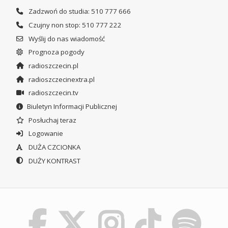
Zadzwoń do studia: 510 777 666
Czujny non stop: 510 777 222
Wyślij do nas wiadomość
Prognoza pogody
radioszczecin.pl
radioszczecinextra.pl
radioszczecin.tv
Biuletyn Informacji Publicznej
Posłuchaj teraz
Logowanie
DUŻA CZCIONKA
DUŻY KONTRAST