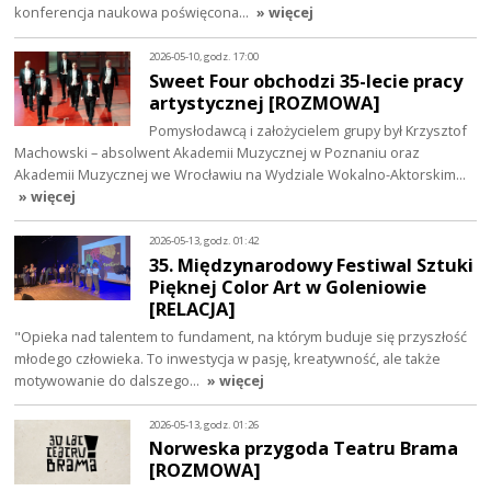
konferencja naukowa poświęcona…
» więcej
2026-05-10, godz. 17:00
Sweet Four obchodzi 35-lecie pracy
artystycznej [ROZMOWA]
Pomysłodawcą i założycielem grupy był Krzysztof
Machowski – absolwent Akademii Muzycznej w Poznaniu oraz
Akademii Muzycznej we Wrocławiu na Wydziale Wokalno-Aktorskim…
» więcej
2026-05-13, godz. 01:42
35. Międzynarodowy Festiwal Sztuki
Pięknej Color Art w Goleniowie
[RELACJA]
"Opieka nad talentem to fundament, na którym buduje się przyszłość
młodego człowieka. To inwestycja w pasję, kreatywność, ale także
motywowanie do dalszego…
» więcej
2026-05-13, godz. 01:26
Norweska przygoda Teatru Brama
[ROZMOWA]