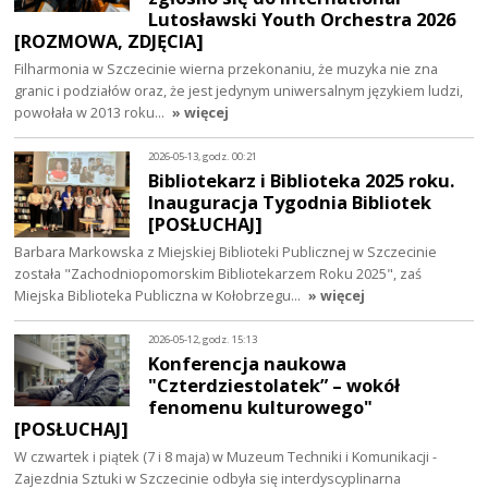
Lutosławski Youth Orchestra 2026
[ROZMOWA, ZDJĘCIA]
Filharmonia w Szczecinie wierna przekonaniu, że muzyka nie zna
granic i podziałów oraz, że jest jedynym uniwersalnym językiem ludzi,
powołała w 2013 roku…
» więcej
2026-05-13, godz. 00:21
Bibliotekarz i Biblioteka 2025 roku.
Inauguracja Tygodnia Bibliotek
[POSŁUCHAJ]
Barbara Markowska z Miejskiej Biblioteki Publicznej w Szczecinie
została "Zachodniopomorskim Bibliotekarzem Roku 2025", zaś
Miejska Biblioteka Publiczna w Kołobrzegu…
» więcej
2026-05-12, godz. 15:13
Konferencja naukowa
"Czterdziestolatek” – wokół
fenomenu kulturowego"
[POSŁUCHAJ]
W czwartek i piątek (7 i 8 maja) w Muzeum Techniki i Komunikacji -
Zajezdnia Sztuki w Szczecinie odbyła się interdyscyplinarna