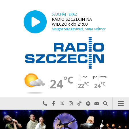
SŁUCHAJ TERAZ
RADIO SZCZECIN NA
WIECZÓR do 21:00
Małgorzata Frymus, Anna Kolmer
°C
jutro
pojutrze
24
°C
°C
22
24
Najlepiej po prostu do nas zadzwoń
Odwiedź nas na Facebook-u
Odwiedź nas na X
Odwiedź nas na Instagram-ie
Odwiedź nas na TikTok-u
Szukaj nas na Spotify
Wyślij do nas w
Szukaj