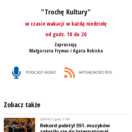
"Trochę Kultury"
w czasie wakacji w każdą niedzielę
od godz. 18 do 20
Zapraszają
Małgorzata Frymus i Agata Rokicka
PODCAST AUDIO
AKTUALNOŚCI RSS
Zobacz także
2026-05-17, godz. 17:00
Rekord pobity! 551. muzyków
zgłosiło się do International