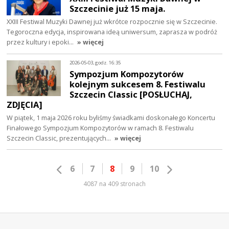
Szczecinie już 15 maja.
XXIII Festiwal Muzyki Dawnej już wkrótce rozpocznie się w Szczecinie.
Tegoroczna edycja, inspirowana ideą uniwersum, zaprasza w podróż
przez kultury i epoki…
» więcej
2026-05-03, godz. 16:35
Sympozjum Kompozytorów
kolejnym sukcesem 8. Festiwalu
Szczecin Classic [POSŁUCHAJ,
ZDJĘCIA]
W piątek, 1 maja 2026 roku byliśmy świadkami doskonałego Koncertu
Finałowego Sympozjum Kompozytorów w ramach 8. Festiwalu
Szczecin Classic, prezentujących…
» więcej
6
7
8
9
10
4087 na 409 stronach