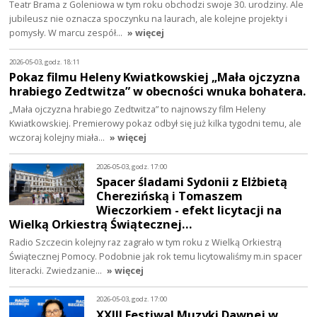
Teatr Brama z Goleniowa w tym roku obchodzi swoje 30. urodziny. Ale
jubileusz nie oznacza spoczynku na laurach, ale kolejne projekty i
pomysły. W marcu zespół…
» więcej
2026-05-03, godz. 18:11
Pokaz filmu Heleny Kwiatkowskiej „Mała ojczyzna
hrabiego Zedtwitza” w obecności wnuka bohatera.
„Mała ojczyzna hrabiego Zedtwitza” to najnowszy film Heleny
Kwiatkowskiej. Premierowy pokaz odbył się już kilka tygodni temu, ale
wczoraj kolejny miała…
» więcej
2026-05-03, godz. 17:00
Spacer śladami Sydonii z Elżbietą
Cherezińską i Tomaszem
Wieczorkiem - efekt licytacji na
Wielką Orkiestrą Świątecznej…
Radio Szczecin kolejny raz zagrało w tym roku z Wielką Orkiestrą
Świątecznej Pomocy. Podobnie jak rok temu licytowaliśmy m.in spacer
literacki. Zwiedzanie…
» więcej
2026-05-03, godz. 17:00
XXIII Festiwal Muzyki Dawnej w