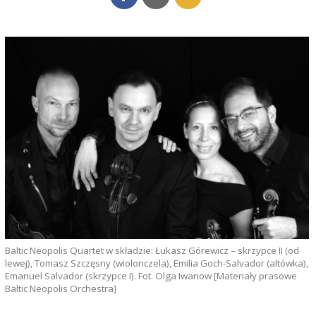
Baltic Neopolis Quartet w składzie: Łukasz Górewicz – skrzypce II (od
lewej), Tomasz Szczęsny (wiolonczela), Emilia Goch-Salvador (altówka),
Emanuel Salvador (skrzypce I). Fot. Olga Iwanow [Materiały prasowe
Baltic Neopolis Orchestra]