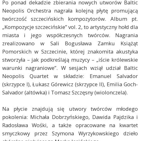
Po ponad dekadzie zbierania nowych utworów Baltic
Neopolis Orchestra nagrała kolejną płytę promującą
twórczość szczecińskich kompozytorów. Album pt.
„Kompozycje szczecińskie” vol. 2, to artystyczny hołd dla
miasta i jego współczesnych twórców. Nagrania
zrealizowano w Sali Bogusława Zamku Książąt
Pomorskich w Szczecinie, której znakomita akustyka
stworzyła – jak podkreślają muzycy – „iście królewskie
warunki nagraniowe”. W sesjach wziął udział Baltic
Neopolis Quartet w składzie: Emanuel Salvador
(skrzypce I), Łukasz Górewicz (skrzypce II), Emilia Goch-
Salvador (altówka) i Tomasz Szczęsny (wiolonczela).
Na płycie znajdują się utwory twórców młodego
pokolenia: Michała Dobrzyńskiego, Dawida Pajdzika i
Radosława Wośki, a także opracowane na kwartet
smyczkowy przez Szymona Wyrzykowskiego dzieło