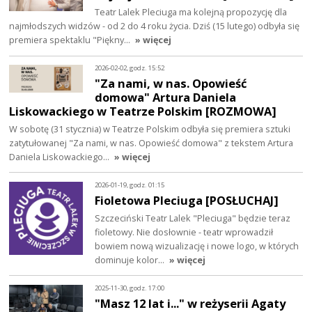
Teatr Lalek Pleciuga ma kolejną propozycję dla
najmłodszych widzów - od 2 do 4 roku życia. Dziś (15 lutego) odbyła się
premiera spektaklu "Piękny…
» więcej
2026-02-02, godz. 15:52
"Za nami, w nas. Opowieść
domowa" Artura Daniela
Liskowackiego w Teatrze Polskim [ROZMOWA]
W sobotę (31 stycznia) w Teatrze Polskim odbyła się premiera sztuki
zatytułowanej "Za nami, w nas. Opowieść domowa" z tekstem Artura
Daniela Liskowackiego…
» więcej
2026-01-19, godz. 01:15
Fioletowa Pleciuga [POSŁUCHAJ]
Szczeciński Teatr Lalek "Pleciuga" będzie teraz
fioletowy. Nie dosłownie - teatr wprowadził
bowiem nową wizualizację i nowe logo, w których
dominuje kolor…
» więcej
2025-11-30, godz. 17:00
"Masz 12 lat i..." w reżyserii Agaty