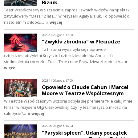
Biziuk.
Teatr Współczesny w Szczecinie zaprosił swoich widzów na spektakl
zatytułowany "Masz 12 lat i..." w reżyserii Agaty Biziuk. To opowieść o
nastoletnim chłopcu…
» więcej
2025-11-23, godz. 17:00
"Zwykła zbrodnia" w Pleciudze
Ta historia wydarzyła się naprawdę
czterdziestotrzyletni Krzysztof czterdziestoletnia Anna i ich
siedmioletnia córeczka Zuzia True crime Prawdziwa zbrodnia A…
»
więcej
2025-11-09, godz. 17:00
Opowieść o Claude Cahun i Marcel
Moore w Teatrze Współczesnym
W Teatrze Współczesnym wczoraj odbyła się premiera "Nie całuj mnie
teraz" w reżyserii Olgi Ciężkowskiej. Czy Ty też marzysz o miłości na
całe życie?…
» więcej
2025-09-01, godz. 16:54
"Paryski spleen". Udany początek