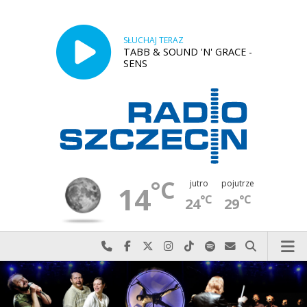
SŁUCHAJ TERAZ
TABB & SOUND 'N' GRACE -
SENS
°C
jutro
pojutrze
14
°C
°C
24
29
Najlepiej po prostu do nas zadzwoń
Odwiedź nas na Facebook-u
Odwiedź nas na X
Odwiedź nas na Instagram-ie
Odwiedź nas na TikTok-u
Szukaj nas na Spotify
Wyślij do nas w
Szukaj