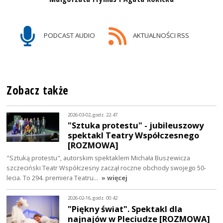
PODCAST AUDIO
AKTUALNOŚCI RSS
Zobacz także
2026-03-02, godz. 22:47
"Sztuka protestu" - jubileuszowy
spektakl Teatry Współczesnego
[ROZMOWA]
"Sztuką protestu", autorskim spektaklem Michała Buszewicza
szczeciński Teatr Współczesny zaczął roczne obchody swojego 50-
lecia. To 294. premiera Teatru…
» więcej
2026-02-16, godz. 00:42
"Piękny świat". Spektakl dla
najnajów w Pleciudze [ROZMOWA]