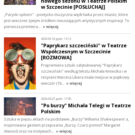
nowego sezonu w Teatrze Polskim
w Szczecinie [POSŁUCHAJ]
„Paryski spleen" - poetycko-muzyczna wędrówka przez miasto, które
jest wiecznie żywym źródłem nieustających artystycznych inspiracji. To
pierwsza premiera…
» więcej
2025-05-19, godz. 13:12
"Paprykarz szczeciński" w Teatrze
Współczesnym w Szczecinie
[ROZMOWA]
Prapremiera sztuki zatytułowanej "Paprykarz
szczeciński" według tekstu Michała Kmiecika i w
reżyserii Marcina Libera miała miejsce w piątkowy
wieczór (16…
» więcej
2025-04-27, godz. 17:00
"Po burzy" Michała Telegi w Teatrze
Polskim
Sztuka w pięciu aktach na podstawie „Burzy” Williama Shakespeare’ a,
inspirowana gestem przepisania „Burzy. Czarci pomiot” Margaret
Atwood oraz na motywach…
» więcej