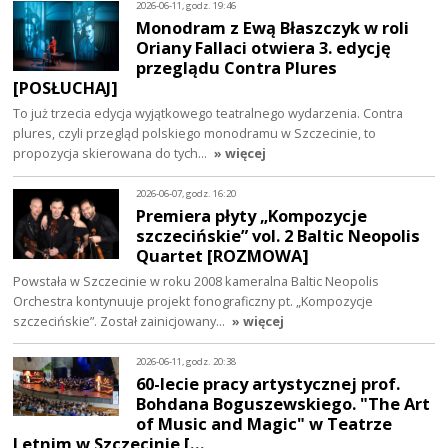
2026-06-11, godz. 19:46
Monodram z Ewą Błaszczyk w roli
Oriany Fallaci otwiera 3. edycję
przeglądu Contra Plures
[POSŁUCHAJ]
To już trzecia edycja wyjątkowego teatralnego wydarzenia. Contra
plures, czyli przegląd polskiego monodramu w Szczecinie, to
propozycja skierowana do tych…
» więcej
2026-06-07, godz. 16:20
Premiera płyty „Kompozycje
szczecińskie” vol. 2 Baltic Neopolis
Quartet [ROZMOWA]
Powstała w Szczecinie w roku 2008 kameralna Baltic Neopolis
Orchestra kontynuuje projekt fonograficzny pt. „Kompozycje
szczecińskie”. Został zainicjowany…
» więcej
2026-06-11, godz. 20:38
60-lecie pracy artystycznej prof.
Bohdana Boguszewskiego. "The Art
of Music and Magic" w Teatrze
Letnim w Szczecinie […