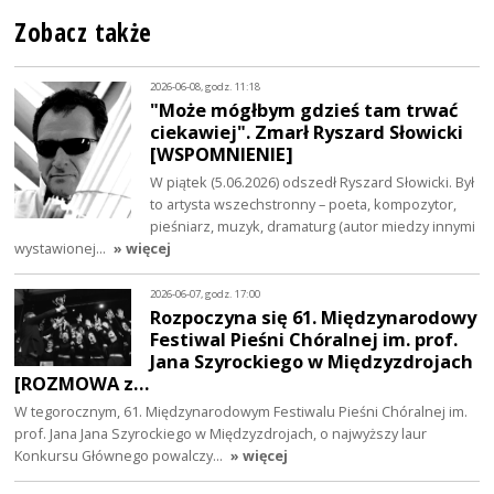
Zobacz także
2026-06-08, godz. 11:18
"Może mógłbym gdzieś tam trwać
ciekawiej". Zmarł Ryszard Słowicki
[WSPOMNIENIE]
W piątek (5.06.2026) odszedł Ryszard Słowicki. Był
to artysta wszechstronny – poeta, kompozytor,
pieśniarz, muzyk, dramaturg (autor miedzy innymi
wystawionej…
» więcej
2026-06-07, godz. 17:00
Rozpoczyna się 61. Międzynarodowy
Festiwal Pieśni Chóralnej im. prof.
Jana Szyrockiego w Międzyzdrojach
[ROZMOWA z…
W tegorocznym, 61. Międzynarodowym Festiwalu Pieśni Chóralnej im.
prof. Jana Jana Szyrockiego w Międzyzdrojach, o najwyższy laur
Konkursu Głównego powalczy…
» więcej