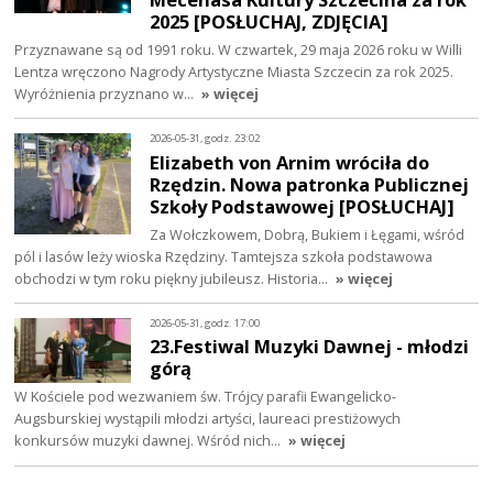
2025 [POSŁUCHAJ, ZDJĘCIA]
Przyznawane są od 1991 roku. W czwartek, 29 maja 2026 roku w Willi
Lentza wręczono Nagrody Artystyczne Miasta Szczecin za rok 2025.
Wyróżnienia przyznano w…
» więcej
2026-05-31, godz. 23:02
Elizabeth von Arnim wróciła do
Rzędzin. Nowa patronka Publicznej
Szkoły Podstawowej [POSŁUCHAJ]
Za Wołczkowem, Dobrą, Bukiem i Łęgami, wśród
pól i lasów leży wioska Rzędziny. Tamtejsza szkoła podstawowa
obchodzi w tym roku piękny jubileusz. Historia…
» więcej
2026-05-31, godz. 17:00
23.Festiwal Muzyki Dawnej - młodzi
górą
W Kościele pod wezwaniem św. Trójcy parafii Ewangelicko-
Augsburskiej wystąpili młodzi artyści, laureaci prestiżowych
konkursów muzyki dawnej. Wśród nich…
» więcej