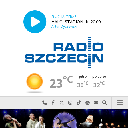
SŁUCHAJ TERAZ
HALO, STADION do 20:00
Artur Dyczewski
°C
jutro
pojutrze
23
°C
°C
30
32
Najlepiej po prostu do nas zadzwoń
Odwiedź nas na Facebook-u
Odwiedź nas na X
Odwiedź nas na Instagram-ie
Odwiedź nas na TikTok-u
Szukaj nas na Spotify
Wyślij do nas w
Szukaj