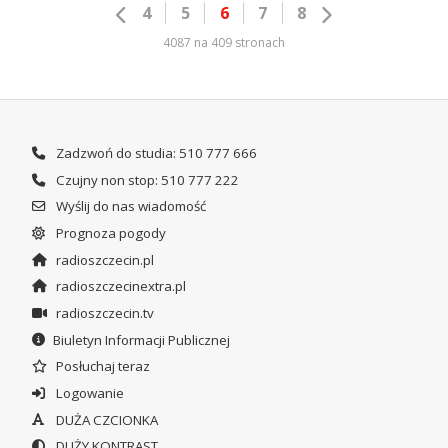
4
5
6
7
8
4087 na 409 stronach
Zadzwoń do studia: 510 777 666
Czujny non stop: 510 777 222
Wyślij do nas wiadomość
Prognoza pogody
radioszczecin.pl
radioszczecinextra.pl
radioszczecin.tv
Biuletyn Informacji Publicznej
Posłuchaj teraz
Logowanie
DUŻA CZCIONKA
DUŻY KONTRAST