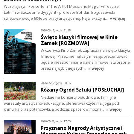
Wczorajszym koncertem "The Art of Music and Magic" w Teatrze
Letnim w Szczecinie dyrygent - profesor Bohdan Boguszewski
świętował swoje 60-lecie pracy artystycznej. Największym…
» więcej
2026-06-11, godz. 21:15
Święto klasyki filmowej w Kinie
Zamek [ROZMOWA]
W czerwcu Kino Zamek zaprasza na święto klasyki
filmowej. Przez niemal cały miesiąc prezentować
będzie niezapomniane dzieła filmowe, stworzone
przez najwybitniejszych…
» więcej
2026-06-12, godz. 00:38
Różany Ogród Sztuki [POSŁUCHAJ]
Niedzielne koncerty południowe, familijne
warsztaty artystyczno-edukacyjne, plenerowa czytelnia, joga pod
chmurką oraz potańcówki, a podczas spacerów można…
» więcej
2026-05-31, godz. 17:00
Przyznano Nagrody Artystyczne i
Mecenasa Kultury Szczecina za rok