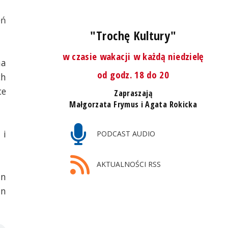
eń
"Trochę Kultury"
w czasie wakacji w każdą niedzielę
na
od godz. 18 do 20
ch
ce
Zapraszają
Małgorzata Frymus i Agata Rokicka
 i
PODCAST AUDIO
AKTUALNOŚCI RSS
an
in