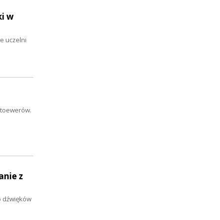
ki w
e uczelni
Stoewerów.
anie z
do dźwięków