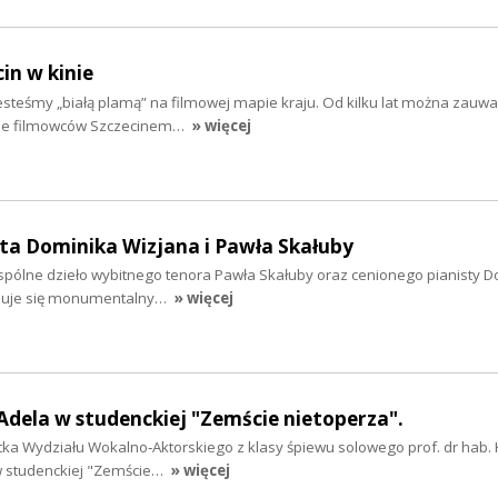
cin w kinie
 jesteśmy „białą plamą” na filmowej mapie kraju. Od kilku lat można zauwa
nie filmowców Szczecinem…
» więcej
ta Dominika Wizjana i Pawła Skałuby
wspólne dzieło wybitnego tenora Pawła Skałuby oraz cenionego pianisty 
jduje się monumentalny…
» więcej
 Adela w studenckiej "Zemście nietoperza".
ntka Wydziału Wokalno‑Aktorskiego z klasy śpiewu solowego prof. dr hab.
 w studenckiej "Zemście…
» więcej