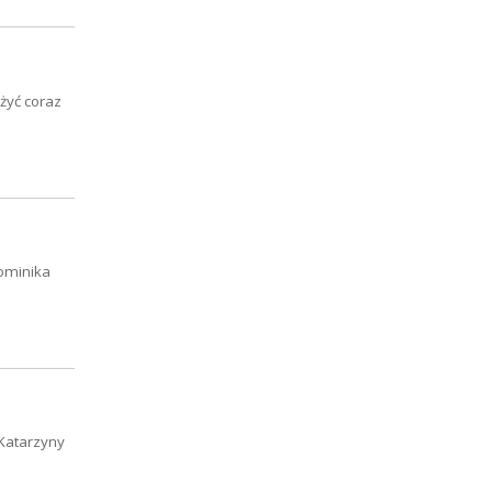
żyć coraz
Dominika
 Katarzyny