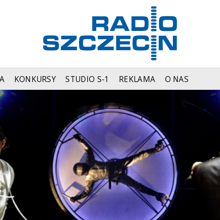
A
KONKURSY
STUDIO S-1
REKLAMA
O NAS