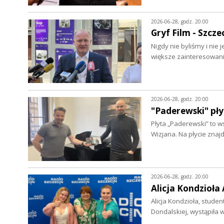
2026-06-28, godz. 20:00
Gryf Film - Szcze
Nigdy nie byliśmy i nie
większe zainteresowa
2026-06-28, godz. 20:00
"Paderewski" pły
Płyta „Paderewski” to 
Wizjana. Na płycie zna
2026-06-28, godz. 20:00
Alicja Kondzioła
Alicja Kondzioła, stude
Dondalskiej, wystąpiła