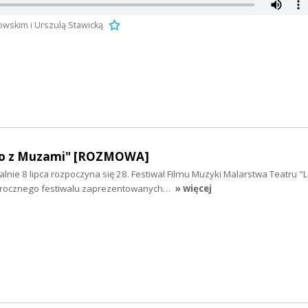
wskim i Urszulą Stawicką
ato z Muzami" [ROZMOWA]
icjalnie 8 lipca rozpoczyna się 28. Festiwal Filmu Muzyki Malarstwa Teatru "
rocznego festiwalu zaprezentowanych…
» więcej