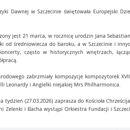
ki Dawnej w Szczecinie świętowała Europejski Dzi
ony jest 21 marca, w rocznicę urodzin Jana Sebastia
 od średniowiecza do baroku, a w Szczecinie i inny
oncerty, często w historycznych wnętrzach, łączą
łpracą.
odowego zabrzmiały kompozycje kompozytorek XVII
li Leonardy i Angielki niejakiej Mrs Philharmonica.
 tydzień (27.03.2026) zaprasza do Kościoła Chrześcij
i Zelenki i Bacha wystąpi Orkiestra Fundacji i Szczec