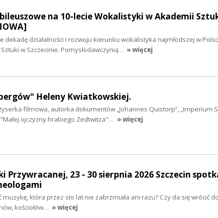
ileuszowe na 10-lecie Wokalistyki w Akademii Sztu
ZMOWA]
dekadę działalności i rozwoju kierunku wokalistyka najmłodszej w Polsc
i Sztuki w Szczecinie. Pomysłodawczynią…
» więcej
bergów" Heleny Kwiatkowskiej.
żyserka filmowa, autorka dokumentów „Johannes Quistorp”, „Imperium 
, "Małej ojczyzny hrabiego Zedtwitza"…
» więcej
i Przywracanej, 23 - 30 sierpnia 2026 Szczecin spotk
heologami
ć muzykę, która przez sto lat nie zabrzmiała ani razu? Czy da się wrócić 
nów, kościołów…
» więcej