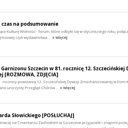
i czas na podsumowanie
 Kulturę Wolności - forum, które odbyło się w styczniu tego roku, połąc
gresowej czyli wydawnictwa…
» więcej
Garnizonu Szczecin w 81. rocznicę 12. Szczecińskiej 
j [ROZMOWA, ZDJĘCIA]
rocznicy powstania 12. Szczecińskiej Dywizji Zmechanizowanej w Dom K
wano uroczysty Przegląd Chórów…
» więcej
arda Słowickiego [POSŁUCHAJ]
zerwca) na Cmentarzu Zachodnim w Szczecinie przyjaciele i znajomi poże