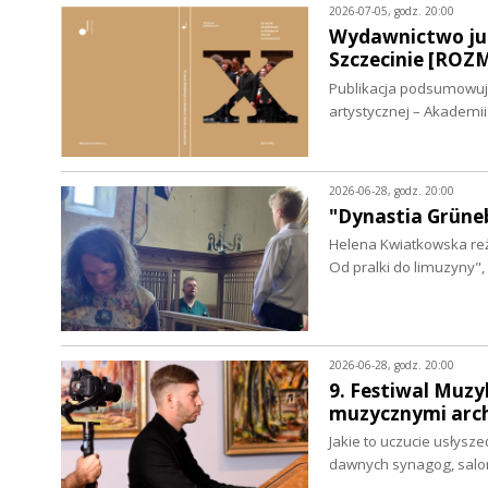
2026-07-05, godz. 20:00
Wydawnictwo jub
Szczecinie [RO
Publikacja podsumowuje 
artystycznej – Akademi
2026-06-28, godz. 20:00
"Dynastia Grüne
Helena Kwiatkowska re
Od pralki do limuzyny"
2026-06-28, godz. 20:00
9. Festiwal Muzyk
muzycznymi arc
Jakie to uczucie usłysze
dawnych synagog, salo