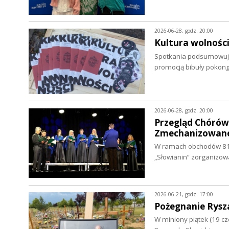
2026-06-28, godz. 20:00
Kultura wolnośc
Spotkania podsumowujące
promocją bibuły pokon
2026-06-28, godz. 20:00
Przegląd Chórów 
Zmechanizowane
W ramach obchodów 81. 
„Słowianin” zorganizo
2026-06-21, godz. 17:00
Pożegnanie Rysz
W miniony piątek (19 c