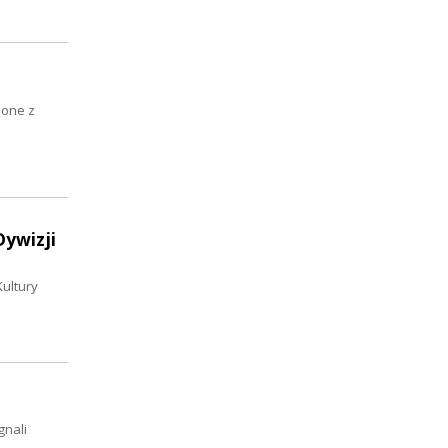
zone z
Dywizji
ultury
gnali